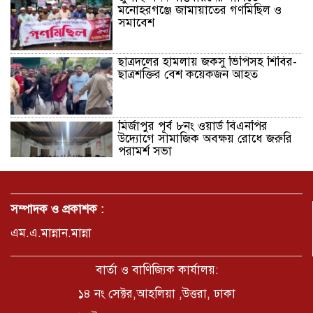
মনোহরগঞ্জে জামায়াতের গণমিছিল ও
সমাবেশ
ছাত্রদলের হামলায় জকসু ভিপিসহ শিবির-
ছাত্রশক্তির বেশ কয়েকজন আহত
মির্জাপুর পূর্ব ৮নং ওয়ার্ড বিএনপির
উদ্যোগে সামাজিক অবক্ষয় রোধে জরুরি
পরামর্শ সভা
ভ্রমণ কাহিনী: পদ্মা পারে আনন্দ ভ্রমণ –
আব্দুস সাত্তার সুমন
সম্পাদক ও প্রকাশক :
এম.এ.মান্নান.মান্না
সময় –মুক্তা পারভীন
বার্তা ও বাণিজ্যিক কার্যালয়:
১৪ নং সেক্টর,আহলিয়া ,উত্তরা, ঢাকা