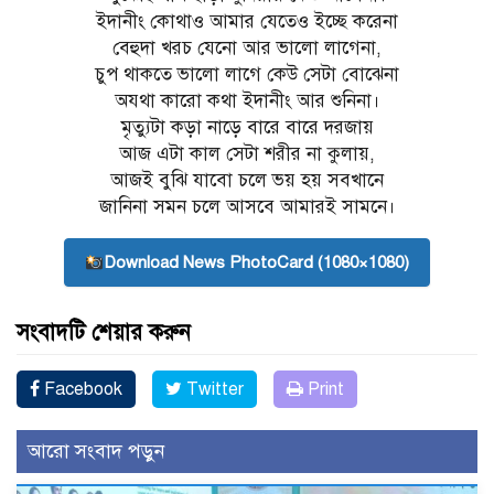
ইদানীং কোথাও আমার যেতেও ইচ্ছে করেনা
বেহুদা খরচ যেনো আর ভালো লাগেনা,
চুপ থাকতে ভালো লাগে কেউ সেটা বোঝেনা
অযথা কারো কথা ইদানীং আর শুনিনা।
মৃত্যুটা কড়া নাড়ে বারে বারে দরজায়
আজ এটা কাল সেটা শরীর না কুলায়,
আজই বুঝি যাবো চলে ভয় হয় সবখানে
জানিনা সমন চলে আসবে আমারই সামনে।
Download News PhotoCard (1080×1080)
সংবাদটি শেয়ার করুন
Facebook
Twitter
Print
আরো সংবাদ পড়ুন