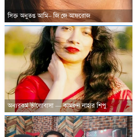
সিক্ত অনুতপ্ত আমি– জি জে আফরোজ
অন্যরকম ভালোবাসা — কামরুন নাহার শিপু