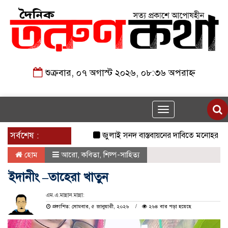
শুক্রবার, ০৭ অগাস্ট ২০২৬, ০৮:৩৬ অপরাহ্ন
Toggle
navigation
সর্বশেষ :
জুলাই সনদ বাস্তবায়নের দাবিতে মনোহরগঞ্জে জ
হোম
আরো
,
কবিতা
,
শিল্প-সাহিত্য
ইদানীং –তাহেরা খাতুন
এম.এ.মান্নান.মান্না:
প্রকাশিত: সোমবার, ৫ জানুয়ারী, ২০২৬
২৬৪ বার পড়া হয়েছে