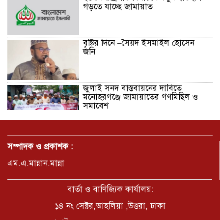
গড়তে যাচ্ছে জামায়াত
বৃষ্টির দিনে –সৈয়দ ইসমাইল হোসেন
জনি
জুলাই সনদ বাস্তবায়নের দাবিতে
মনোহরগঞ্জে জামায়াতের গণমিছিল ও
সমাবেশ
ছাত্রদলের হামলায় জকসু ভিপিসহ শিবির-
ছাত্রশক্তির বেশ কয়েকজন আহত
সম্পাদক ও প্রকাশক :
এম.এ.মান্নান.মান্না
মির্জাপুর পূর্ব ৮নং ওয়ার্ড বিএনপির
উদ্যোগে সামাজিক অবক্ষয় রোধে জরুরি
বার্তা ও বাণিজ্যিক কার্যালয়:
পরামর্শ সভা
১৪ নং সেক্টর,আহলিয়া ,উত্তরা, ঢাকা