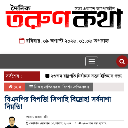
রবিবার, ০৯ অগাস্ট ২০২৬, ০১:০৬ অপরাহ্ন
Toggle
navigation
সর্বশেষ :
২৩তম রাষ্ট্রপতি নির্বাচনে নতুন ইতিহাস গড়তে যাচ্ছে জ
হোম
নিজস্ব প্রতিবেদক
,
বিশেষ প্রতিবেদন
বিএনপির বিপত্তি! সিপাহি বিদ্রোহ! সর্বনাশা
নিয়তি!
গোলাম মাওলা রনি
প্রকাশিত: সোমবার, ১২ আগস্ট, ২০২৪
২৮০ বার পড়া হয়েছে