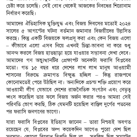
চেষ্টা করে চলেছি। সেই বোধ থেকেই আজকের নিবন্ধের শিরোনাম
নির্ধারণ করেছি।
আমাদের ঐতিহাসিক মুক্তিযুদ্ধ এবং বিজয় দিবসের মতোই ২০২৪
সালের ৫ আগস্টের ঘটনা বর্তমান জমানার বিজয়ীদের উল্লসিত
করছে। কিন্তু একটি বিজয়কে ফলপ্রসূ করা এবং কেন বিজয় এলো
– কীভাবে এলো এসব নিয়ে এখনই চিন্তা-ভাবনা না করে শুধু
আনন্দ করলে বিজয় হাতছাড়া
হয়ে যাওয়ার সম্ভাবনা দেখা দেবে।
আমাদের গণ অভ্যুত্থানটির প্রেক্ষাপট অনেকটা ফরাসি বিপ্লবের
মতো। গত ১৫ বছর ধরে দেশের লাখ লাখ মানুষ আওয়ামী
শাসনের বিরুদ্ধে ক্রমাগত বিক্ষুব্ধ হচ্ছিল – কিন্তু রাজপথে
কোনোমতেই পেরে উঠছিল না। অন্যদিকে প্রচন্ড শক্তি প্রয়োগ করে
আওয়ামী লীগ যেভাবে দেশের রাজনৈতিক সংগঠন এবং নেতৃত্ব
ধ্বংস করেছিল তার ফলে বিজয় অর্জন করার পরও আমরা সেই
পরিণতি ভোগ করছি, ঠিক যেমনটি হয়েছিল বাস্তিল দুর্গের পতনের
পর ফরাসি জনগণের ভাগ্যে।
যারা ফরাসি বিপ্লবের ইতিহাস জানেন – তারা নিশ্চয়ই অবগত
রয়েছেন যে, বিপ্লবের অল্প কয়েকদিন আগেও পুরো দেশ ছিল
সুনসান। কোনো বিরোধ-বিপত্তি ছিল না – সবকিছু ছিল সম্রাটের