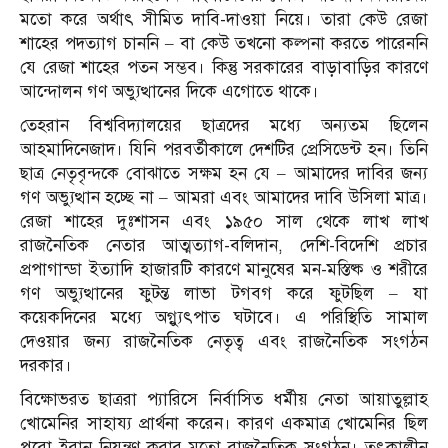
মতো করে অর্থাৎ সীমিত দাবি-দাওয়া নিয়ে। তারা কেউ রেজা
শাহের পদত্যাগ চাননি – বা কেউ তখনো কল্পনা করতে পারেননি
যে রেজা শাহের পতন সম্ভব। কিন্তু সরকারের বাড়াবাড়ির কারণে
আন্দোলন গণ অভ্যুত্থানের দিকে এগোতে থাকে।
তেহরান বিশ্ববিদ্যালয়ের ছাত্রদের মধ্যে অন্যতম ছিলেন
আহমাদিনেজাদ। যিনি পরবর্তীকালে দেশটির প্রেসিডেন্ট হন। তিনি
ছাত্র নেতৃবৃন্দকে বোঝাতে সক্ষম হন যে – আমাদের দাবির জন্য
গণ অভ্যুত্থান হচ্ছে না – আমরা এবং আমাদের দাবি উসিলা মাত্র।
রেজা শাহের দুঃশাসন এবং ১৯৫০ সাল থেকে লাখ লাখ
রাজনৈতিক নেতার আত্মত্যাগ-বলিদান, দেশি-বিদেশি প্রচার
প্রপাগান্ডা ইত্যাদি হাজারটি কারণে মানুষের মন-মস্তিষ্ক ও শরীরে
গণ অভ্যুত্থানের ফুটন্ত লাভা টগবগ করে ফুটছিল – যা
কয়েকদিনের মধ্যে অগ্ন্যুৎপাত ঘটাবে। এ পরিস্থিতি সামাল
দেওয়ার জন্য রাজনৈতিক নেতৃত্ব এবং রাজনৈতিক সংগঠন
দরকার।
বিক্ষোভরত ছাত্ররা প্যারিসে নির্বাসিত ধর্মীয় নেতা আয়াতুল্লাহ
খোমেনির সাহায্য প্রার্থনা করেন। কারণ একমাত্র খোমেনির ছিল
পুরো ইরান নিয়ন্ত্রণ করার মতো রাজনৈতিক সংগঠন। তৎকালীন