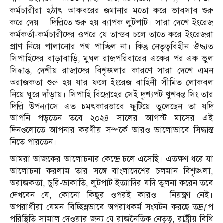
কর্মচারীরা হঠাৎ আকবরের জমানার মতো করে ভাবসাব শুরু
করে দেয় – দিল্লিতে শুরু হয় ব্যাপক লুটপাট। সারা দেশে ইংরেজ
কর্মকর্তা-কর্মচারীদের ওপরে যে তান্ডব চলে তাতে করে ইংরেজরা
প্রাণ নিয়ে পালানোর পথ পাচ্ছিল না। কিন্তু নেতৃত্ববিহীন ঔদ্ধ্যত
সিপাহিদের বাড়াবাড়ি, মুঘল রাজপরিবারের একের পর এক ভুল
সিদ্ধান্ত, দেশীয় রাজাদের বিশৃঙ্খলার কারণে সারা দেশে এমন
অরাজকতা শুরু হয় যার ফলে ইংরেজ বাহিনী সীমিত লোকবল
নিয়ে ঘুরে দাঁড়ায়। সিপাহি বিদ্রোহের সেই দৃশ্যপট খুশবন্ত সিং তার
দিল্লি উপন্যাসে এত চমৎকারভাবে ফুটিয়ে তুলেছেন তা যদি
আপনি পড়তেন তবে ২০২৪ সালের আগস্ট মাসের এই
দিনগুলোতে আপনার করণীয় সম্পর্কে আরও ভালোভাবে সিদ্ধান্ত
নিতে পারতেন।
আমরা আজকের আলোচনার কেন্দ্রে চলে এসেছি। এতক্ষণ ধরে যা
আলোচনা করলাম তার সঙ্গে বাংলাদেশের চলমান বিশৃঙ্খলা,
অরাজকতা, চুরি-ডাকাতি, লুটপাট ইত্যাদির যদি তুলনা করেন তবে
দেখবেন যে, কোনো কিছুর ওপরই কারও নিয়ন্ত্রণ নেই।
অপরাধীরা যেমন বিচ্ছিন্নভাবে অপরাধকর্ম সংঘটন করছে তদ্রƒপ
পরিস্থিতি সামাল দেওয়ার জন্য যে রাজনৈতিক নেতৃত্ব, রাষ্ট্রীয় বিধি