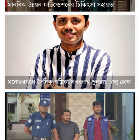
মানবিক উন্নয়ন ফাউন্ডেশনের চিকিৎসা সহায়তা
মনোহরগঞ্জে দৈনিক পত্রিকা সরবরাহ পুনরায় চালু হোক