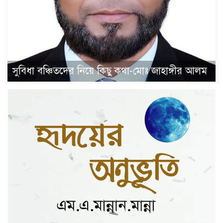
সুবিধা বঞ্চিতদের নিয়ে কিছু কথা-মোঃ জাহাঙ্গীর আলম