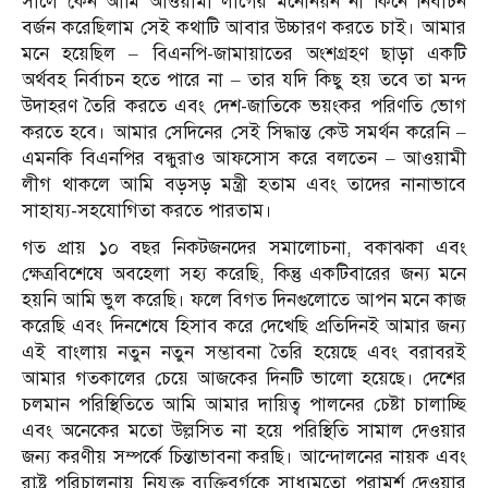
সালে কেন আমি আওয়ামী লীগের মনোনয়ন না কিনে নির্বাচন
বর্জন করেছিলাম সেই কথাটি আবার উচ্চারণ করতে চাই। আমার
মনে হয়েছিল – বিএনপি-জামায়াতের অংশগ্রহণ ছাড়া একটি
অর্থবহ নির্বাচন হতে পারে না – তার যদি কিছু হয় তবে তা মন্দ
উদাহরণ তৈরি করতে এবং দেশ-জাতিকে ভয়ংকর পরিণতি ভোগ
করতে হবে। আমার সেদিনের সেই সিদ্ধান্ত কেউ সমর্থন করেনি –
এমনকি বিএনপির বন্ধুরাও আফসোস করে বলতেন – আওয়ামী
লীগ থাকলে আমি বড়সড় মন্ত্রী হতাম এবং তাদের নানাভাবে
সাহায্য-সহযোগিতা করতে পারতাম।
গত প্রায় ১০ বছর নিকটজনদের সমালোচনা, বকাঝকা এবং
ক্ষেত্রবিশেষে অবহেলা সহ্য করেছি, কিন্তু একটিবারের জন্য মনে
হয়নি আমি ভুল করেছি। ফলে বিগত দিনগুলোতে আপন মনে কাজ
করেছি এবং দিনশেষে হিসাব করে দেখেছি প্রতিদিনই আমার জন্য
এই বাংলায় নতুন নতুন সম্ভাবনা তৈরি হয়েছে এবং বরাবরই
আমার গতকালের চেয়ে আজকের দিনটি ভালো হয়েছে। দেশের
চলমান পরিস্থিতিতে আমি আমার দায়িত্ব পালনের চেষ্টা চালাচ্ছি
এবং অনেকের মতো উল্লসিত না হয়ে পরিস্থিতি সামাল দেওয়ার
জন্য করণীয় সম্পর্কে চিন্তাভাবনা করছি। আন্দোলনের নায়ক এবং
রাষ্ট্র পরিচালনায় নিযুক্ত ব্যক্তিবর্গকে সাধ্যমতো পরামর্শ দেওয়ার