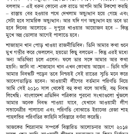
বললাম – এই ধরুন কোনো এক রাতে আপনি আমি টকশো করছি
– রাস্তায় বের হওয়ার পথে দেখলাম অভ্যুত্থান হয়ে গেছে এবং
সেটা হবে সামরিক অভ্যুত্থান। আর যদি গণ অভ্যুত্থান হয় তবে তা
হবে দিনের আলোতে – দুপুরে খাওয়ার আয়োজন হবে – কিন্তু
মুখে অন্ন তোলার আগেই পালাতে হবে।
শাজাহান খান পোড় খাওয়া রাজনীতিবিদ। তিনি আমার কথা শুনে
মুখ গম্ভীর করে ফেললেন, হয়তো কিছু বলতেন – কিন্তু এরই মধ্যে
অন্য অতিথিরা চলে এলেন। ফলে তার সঙ্গে আমার আর কথা
হয়নি। জানি না -শাজাহান খান এখন কোথায় আছেন – তিনি যদি
আমার নিবন্ধটি পড়েন তবে নিশ্চয়ই সেই রাতের স্মৃতি মনে করে
আবেগতাড়িত হবেন। আওয়ামী লীগের বর্তমান পরিণতি নিয়ে
আমি সেই ২০১০ সাল থেকেই বহু কথা বলে আসছি, বহু নিবন্ধ
লিখেছি। বাংলাদেশ প্রতিদিন পত্রিকার পুরনো সংখ্যাগুলো খুঁজলে
আমার অনেক নিবন্ধ পাওয়া যাবে, যেখানে আওয়ামী লীগ
সভানেত্রীর পালানো এবং পরিণতি বোঝাতে ইরানের রেজা শাহ
পাহলভির পরিণতির কাহিনি সবিস্তারে বর্ণনা করেছি।
আজকের শিরোনাম সম্পর্কে বিস্তারিত আলোচনার আগে ২০১৪