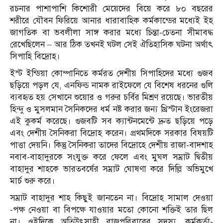
রচনার পাশাপাশি কিশোরী মেয়েদের বিয়ে করে ৮০ বছরের
শরীরে যৌবন ফিরিয়ে আনার ধারাবাহিক কর্মকান্ডের মধ্যেই ইহ
জাগতিক বা ভবলীলা সাঙ্গ করার মধ্যে চিন্তা-চেতনা সীমাবদ্ধ
রেখেছিলেন – আর ঠিক তখনই ঘটল সেই ঐতিহাসিক ঘটনা অর্থাৎ
সিপাহি বিদ্রোহ।
ইস্ট ইন্ডিয়া কোম্পানিতে কর্মরত দেশীয় সিপাহিদের মধ্যে গুজব
ছড়িয়ে পড়ল যে, এনফিল্ড নামক রাইফেলে যে বিশেষ ধরনের গুলি
ব্যবহৃত হয় সেখানে শুয়োর ও গরুর চর্বির মিশ্রণ রয়েছে। ভারতীয়
হিন্দু ও মুসলমান সৈনিকদের ধর্ম নষ্ট করার জন্য খ্রিস্টান ইংরেজরা
এই কুকর্ম করেছে। গুজবটি সব ক্যান্টনমেন্টে দ্রুত ছড়িয়ে পড়ে
এবং দেশীয় সৈনিকরা বিদ্রোহ করেন। প্রথমদিকে সরকার বিষয়টি
পাত্তা দেয়নি। কিন্তু সৈনিকরা তাদের বিদ্রোহে দেশীয় রাজা-বাদশাহ
নবাব-বাহাদুরকে সংযুক্ত করে ফেলে এবং মুঘল সম্রাট দ্বিতীয়
বাহাদুর শাহকে ভারতবর্ষের সম্রাট ঘোষণা করে দিল্লি অভিমুখে
মার্চ শুরু করে।
সম্রাট বাহাদুর শাহ কিছুই জানতেন না। বিদ্রোহ সামাল দেওয়া
-পক্ষ নেওয়া বা বিপক্ষে যাওয়ার মতো কোনো শক্তিই তার ছিল
না। ওইদিকে অতিউৎসাহী রাজপরিবারের সদস্য, কর্মকর্তা-