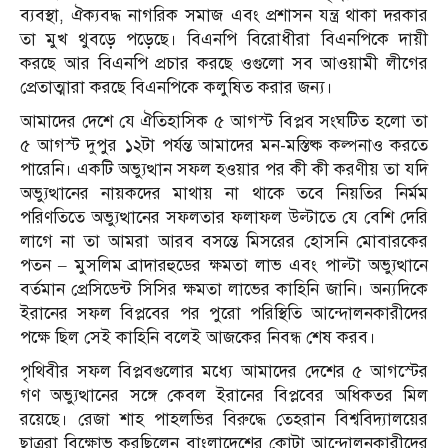
ব্যবস্থা, ঐক্যবদ্ধ নাগরিক সমাজ এবং প্রশাসন যন্ত্র থাকা দরকার
তা মুখ থুবড়ে পড়েছে। বিএনপি বিরোধীরা বিএনপিকে দায়ী
করছে আর বিএনপি প্রচার করছে ওগুলো সব আওয়ামী লীগের
প্রেতাত্মারা করছে বিএনপিকে কলুষিত করার জন্য।
আমাদের দেশে যে ঐতিহাসিক ৫ আগস্ট বিপ্লব সংঘটিত হলো তা
৫ আগস্ট দুপুর ১২টা পর্যন্ত আমাদের মন-মস্তিষ্ক কল্পনাও করতে
পারেনি। একটি অভ্যুত্থান সফল হওয়ার পর কী কী করণীয় তা যদি
অভ্যুত্থানের নায়কদের মাথায় না থাকে তবে নিয়তির নির্মম
পরিণতিতে অভ্যুত্থানের সফলতার ফলাফল উল্টাতে যে বেশি দেরি
লাগে না তা আমরা আরব বসন্তে মিসরের হোসনি মোবারকের
পতন – মুসলিম ব্রাদারহুডের ক্ষমতা লাভ এবং পাল্টা অভ্যুত্থানে
বর্তমান প্রেসিডেন্ট সিসির ক্ষমতা লাভের কাহিনি জানি। অন্যদিকে
ইরানের সফল বিপ্লবের পর পুরো পরিস্থিতি আন্দোলনকারীদের
পক্ষে ছিল সেই কাহিনি বলেই আজকের নিবন্ধ শেষ করব।
পৃথিবীর সফল বিপ্লবগুলোর মধ্যে আমাদের দেশের ৫ আগস্টের
গণ অভ্যুত্থানের সঙ্গে কেবল ইরানের বিপ্লবের অধিকতর মিল
রয়েছে। রেজা শাহ পাহলভির বিরুদ্ধে তেহরান বিশ্ববিদ্যালয়ের
ছাত্ররা বিক্ষোভ করছিলেন বাংলাদেশের কোটা আন্দোলনকারীদের