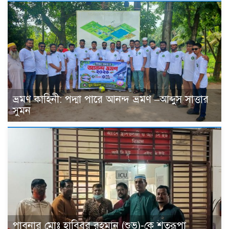
ভ্রমণ কাহিনী: পদ্মা পারে আনন্দ ভ্রমণ –আব্দুস সাত্তার
সুমন
পাবনার মোঃ হাবিবুর রহমান (শুভ)-কে শতরূপা