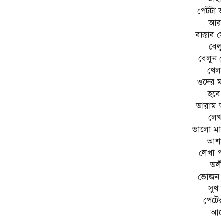
পেটটা 
আর 
রাস্তার
বেল
বেলুন
খেল
ওদের ম
হবে
আরাম আ
লেখ
ভালো মা
আশা
লেখা পড
অলী
ভোজন আ
সুখ
পেটের
আছ