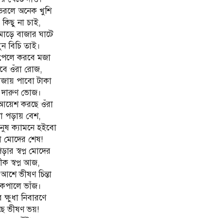
ভরলে অনেক খুশি
কিছু না চাই,
 মোড়ে বাজার ঘাটে
ুন বিচি তাই।
 পেলে করবে মজা
বে ওঁরা রোজ,
জায় পাবো টাকা
 দারুণ ভোজ।
য়েশ করছে ওঁরা
া পড়ায় বেশ,
নুষ ক্যামনে হইবো
 মোদের শেষ!
়ার স্বপ্ন মোদের
ক স্বপ্ন আজ,
শে ভীষণ চিন্তা
 কপালে ভাঁজ।
 ক্ষুধা নিবারণে
ে ভীষণ ভয়!