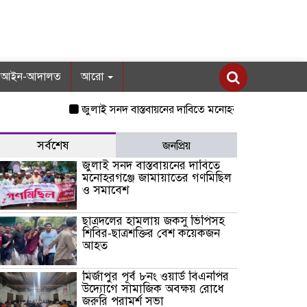
আইন-আদালত
আরো
জুলাই সনদ বাস্তবায়নের দাবিতে মনোহরগঞ্জে জামায়াতের গণমিছ
সর্বশেষ
জনপ্রিয়
জুলাই সনদ বাস্তবায়নের দাবিতে
মনোহরগঞ্জে জামায়াতের গণমিছিল
ও সমাবেশ
ছাত্রদলের হামলায় জকসু ভিপিসহ
শিবির-ছাত্রশক্তির বেশ কয়েকজন
আহত
মির্জাপুর পূর্ব ৮নং ওয়ার্ড বিএনপির
উদ্যোগে সামাজিক অবক্ষয় রোধে
জরুরি পরামর্শ সভা