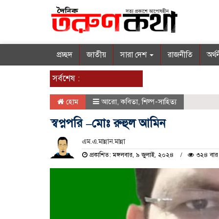
প্রচ্ছদ
জাতীয়
সারা দেশ
রাজনীতি
অর্থ
সর্বশেষ :
হোম
আরো
,
কবিতা
,
শিল্প-সাহিত্য
স্বপ্নপরি –মোঃ রুহুল আমিন
এম.এ.মান্নান.মান্না
প্রকাশিত: মঙ্গলবার, ৯ জুলাই, ২০২৪
৩২৪ বার 