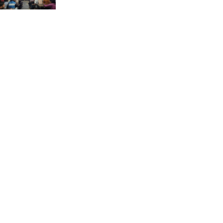
ভ্রমণ কাহিনী: পদ্মা পারে আনন্দ
ভ্রমণ –আব্দুস সাত্তার সুমন
সময় –মুক্তা পারভীন
কক্সবাজার ইনানী বিচে ‘কুমিল্লা
কবি পরিষদ’-এর আনন্দ ভ্রমণ ও
সম্মাননা স্মারক বিতরণ
পাবনার মোঃ হাবিবুর রহমান
(শুভ)-কে শতরূপা মানবিক উন্নয়ন
ফাউন্ডেশনের চিকিৎসা সহায়তা
ইলোরা আন্তর্জাতিক সাহিত্য
কাননের উদ্যোগে ‘বর্ষার কবিতা
পাঠ ও আলোচনা অনুষ্ঠান’ অনুষ্ঠিত
আলীনকিপুর স্কুল অ্যান্ড কলেজে