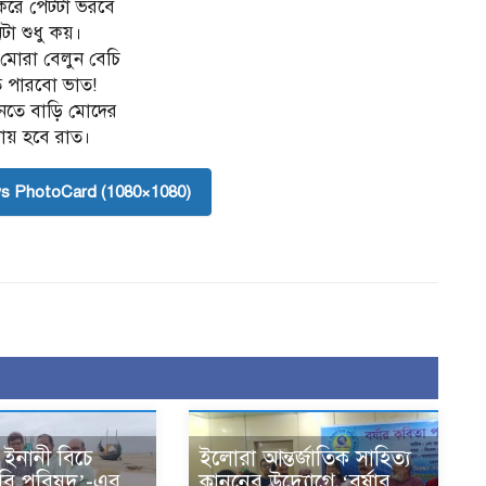
করে পেটটা ভরবে
টা শুধু কয়।
মোরা বেলুন বেচি
ে পারবো ভাত!
েতে বাড়ি মোদের
ায় হবে রাত।
s PhotoCard (1080×1080)
 ইনানী বিচে
ইলোরা আন্তর্জাতিক সাহিত্য
 কবি পরিষদ’-এর
কাননের উদ্যোগে ‘বর্ষার