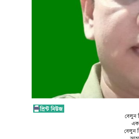
বেলুন 
একট
বেলুন 
আহা