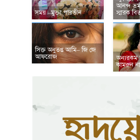
আনন্দ ভ্র
সময় –মুক্তা পারভীন
স্মারক বি
সিক্ত অনুতপ্ত আমি– জি জে
আফরোজ
অন্যরকম
কামরুন না