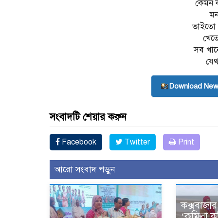
কেমন 
মন
তাইতো 
খেত
সব খান
যেথ
Download New
সংবাদটি শেয়ার করুন
Facebook
Twitter
Print
আরো সংবাদ পড়ুন
কক্সবাজার
‘কুমিল্লা