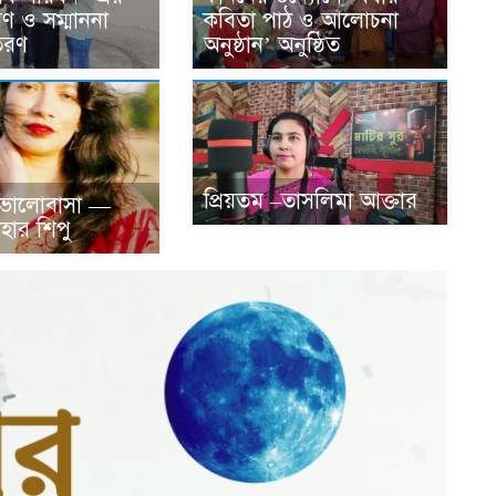
মণ ও সম্মাননা
কবিতা পাঠ ও আলোচনা
তরণ
অনুষ্ঠান’ অনুষ্ঠিত
প্রিয়তম –তাসলিমা আক্তার
 ভালোবাসা —
হার শিপু