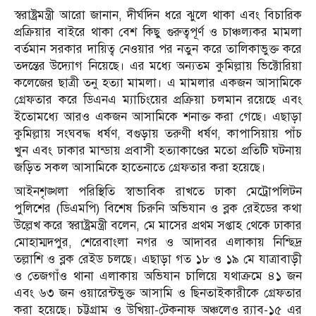
স্বরাষ্ট্রমন্ত্রী আরো জানান, দীর্ঘদিন ধরে ঝুলে থাকা এবং বিচারিক
প্রক্রিয়ার বাইরে থাকা বেশ কিছু গুরুত্বপূর্ণ ও চাঞ্চল্যকর মামলা
বর্তমান সরকার দায়িত্ব নেওয়ার পর নতুন করে তালিকাভুক্ত করে
তদন্তের উদ্যোগ নিয়েছে। এর মধ্যে অন্যতম কুমিল্লায় ভিক্টোরিয়া
কলেজের ছাত্রী তনু হত্যা মামলা। এ মামলার একজন আসামিকে
গ্রেফতার করে ডিএনএ ম্যাচিংয়ের প্রক্রিয়া চলমান রয়েছে এবং
ইতোমধ্যে আরও একজন আসামিকে শনাক্ত করা গেছে। এছাড়া
কুমিল্লায় সংঘবদ্ধ ধর্ষণ, বগুড়ায় তরুণী ধর্ষণ, কাপাসিয়ায় পাঁচ
খুন এবং ঢাকার মান্ডায় প্রবাসী হত্যাকাণ্ডের মতো প্রতিটি ঘটনায়
জড়িত সকল আসামিকে হাতেনাতে গ্রেফতার করা হয়েছে।
আইনশৃঙ্খলা পরিস্থিতি স্বাভাবিক রাখতে ঢাকা মেট্রোপলিটন
পুলিশের (ডিএমপি) বিশেষ চিরুনি অভিযান ও ব্লক রেইডের কথা
উল্লেখ করে স্বরাষ্ট্রমন্ত্রী বলেন, মে মাসের প্রথম সপ্তাহ থেকে ঢাকার
মোহাম্মদপুর, শেরেবাংলা নগর ও আদাবর এলাকায় নিশ্ছিদ্র
তল্লাশি ও ব্লক রেইড চলছে। এছাড়া গত ১৮ ও ১৯ মে যাত্রাবাড়ী
ও তেজগাঁও থানা এলাকায় অভিযান চালিয়ে যথাক্রমে ৪১ জন
এবং ৬৩ জন ওয়ারেন্টভুক্ত আসামি ও ছিনতাইকারীকে গ্রেফতার
করা হয়েছে। চট্টগ্রাম ও উখিয়া-টেকনাফ অঞ্চলেও র‍্যাব-১৫ এর