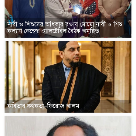
নারী ও শিশুদের অধিকার রক্ষায় মোমো নারী ও শিশু
কল্যাণ কেন্দ্রের গোলটেবিল বৈঠক অনুষ্ঠিত
কবিতার কথকতা–ফিরোজ আলম