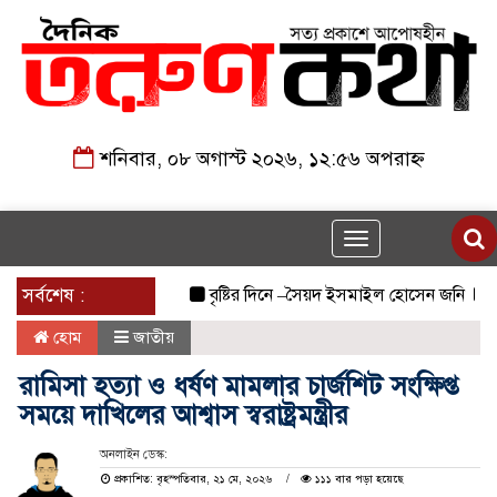
শনিবার, ০৮ অগাস্ট ২০২৬, ১২:৫৬ অপরাহ্ন
Toggle
navigation
সর্বশেষ :
বৃষ্টির দিনে –সৈয়দ ইসমাইল হোসেন জনি
জুলাই 
হোম
জাতীয়
রামিসা হত্যা ও ধর্ষণ মামলার চার্জশিট সংক্ষিপ্ত
সময়ে দাখিলের আশ্বাস স্বরাষ্ট্রমন্ত্রীর
অনলাইন ডেস্ক:
প্রকাশিত: বৃহস্পতিবার, ২১ মে, ২০২৬
১১১ বার পড়া হয়েছে