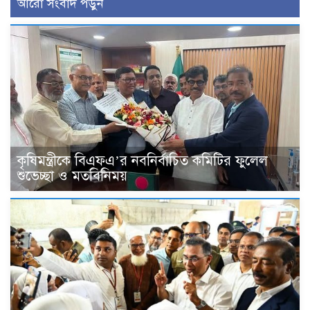
আরো সংবাদ পড়ুন
কৃষিমন্ত্রীকে বিএফএ’র নবনির্বাচিত কমিটির ফুলেল
শুভেচ্ছা ও মতবিনিময়