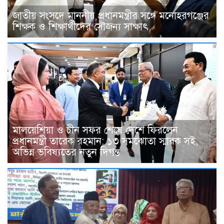
জাতীয় সংসদে মাননীয় প্রধানমন্ত্রীর সঙ্গে মনোহরগঞ্জের
শিক্ষক ও শিক্ষার্থীদের সৌজন্য সাক্ষাৎ
মালয়েশিয়া ও চীন সফর শেষে দেশে ফিরলেন
প্রধানমন্ত্রী তারেক রহমান: ১৩ সমঝোতা স্মারক সই,
অভিন্ন ভবিষ্যতের নতুন দিগন্ত