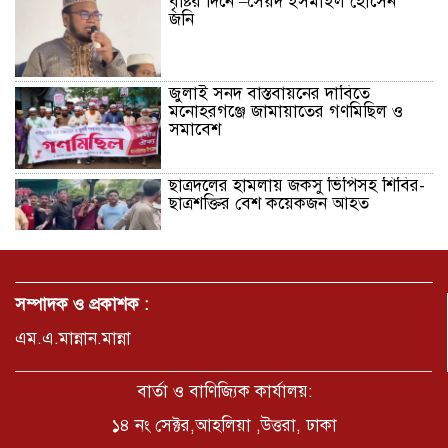
বৃষ্টির দিনে –সৈয়দ ইসমাইল হোসেন
জনি
জুলাই সনদ বাস্তবায়নের দাবিতে
মনোহরগঞ্জে জামায়াতের গণমিছিল ও
সমাবেশ
ছাত্রদলের হামলায় জকসু ভিপিসহ শিবির-
ছাত্রশক্তির বেশ কয়েকজন আহত
মির্জাপুর পূর্ব ৮নং ওয়ার্ড বিএনপির
উদ্যোগে সামাজিক অবক্ষয় রোধে জরুরি
সম্পাদক ও প্রকাশক :
পরামর্শ সভা
এম.এ.মান্নান.মান্না
ভ্রমণ কাহিনী: পদ্মা পারে আনন্দ ভ্রমণ –
আব্দুস সাত্তার সুমন
বার্তা ও বাণিজ্যিক কার্যালয়:
১৪ নং সেক্টর,আহলিয়া ,উত্তরা, ঢাকা