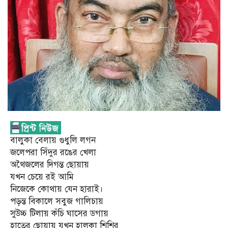
বালুকা বেলায় গুধুলি লগন
জলেপরা সিঁদুর রঙের খেলা
অথৈজলের দিগন্ত ছোয়ায়
যখন চেয়ে রই আমি
নিজেকে কোথায় যেন হারাই।
পড়ন্ত বিকালে সবুজ গালিচায়
সুউচ্চ টিলায় কঁচি ঘাসের ডগায়
হাতের ছোয়ায় যখন হালকা শিশির