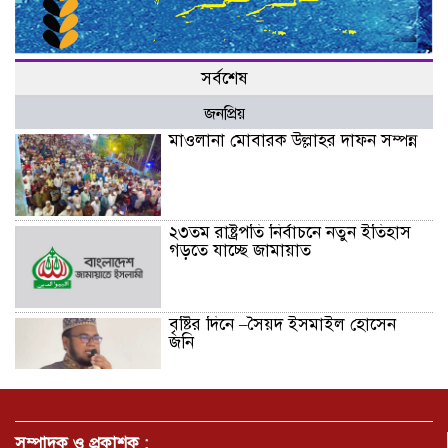
সর্বশেষ
জনপ্রিয়
মাওলানা মোবারক উল্লাহর দাফন সম্পন্ন
২৩তম রাষ্ট্রপতি নির্বাচনে নতুন ইতিহাস
গড়তে যাচ্ছে জামায়াত
বৃষ্টির দিনে –সৈয়দ ইসমাইল হোসেন
জনি
জুলাই সনদ বাস্তবায়নের দাবিতে
মনোহরগঞ্জে জামায়াতের গণমিছিল ও
সম্পাদক ও প্রকাশক :