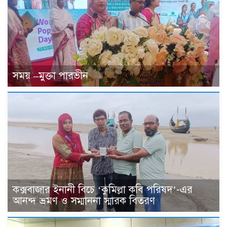
সময় –মুক্তা পারভীন
কক্সবাজার ইনানী বিচে ‘কুমিল্লা কবি পরিষদ’-এর
আনন্দ ভ্রমণ ও সম্মাননা স্মারক বিতরণ