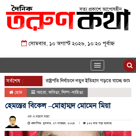
সোমবার, ১০ অগাস্ট ২০২৬, ১০:২০ পূর্বাহ্ন
Toggle
navigation
 সম্পন্ন
সর্বশেষ :
২৩তম রাষ্ট্রপতি নির্বাচনে নতুন ইতিহাস গড়তে যাচ্ছে জামায়াত
হোম
আরো
,
কবিতা
,
শিল্প-সাহিত্য
হেমন্তের বিকেল –মোহাম্মদ মোমেন মিয়া
এম.এ.মান্নান.মান্না
প্রকাশিত: বুধবার, ২৭ নভেম্বর, ২০২৪
১২৬ বার পড়া হয়েছে