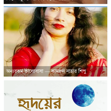
অন্যরকম ভালোবাসা — কামরুন নাহার শিপু