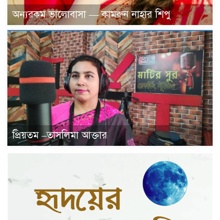
অন্যরকম ভালোবাসা — কামরুন নাহার শিপু
প্রিয়তম –তাসলিমা আক্তার