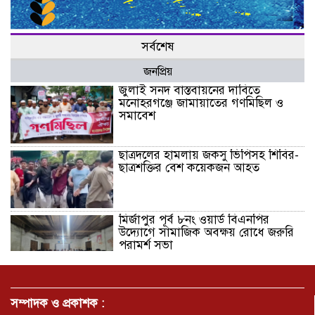
সর্বশেষ
জনপ্রিয়
জুলাই সনদ বাস্তবায়নের দাবিতে
মনোহরগঞ্জে জামায়াতের গণমিছিল ও
সমাবেশ
ছাত্রদলের হামলায় জকসু ভিপিসহ শিবির-
ছাত্রশক্তির বেশ কয়েকজন আহত
মির্জাপুর পূর্ব ৮নং ওয়ার্ড বিএনপির
উদ্যোগে সামাজিক অবক্ষয় রোধে জরুরি
পরামর্শ সভা
ভ্রমণ কাহিনী: পদ্মা পারে আনন্দ ভ্রমণ –
আব্দুস সাত্তার সুমন
সম্পাদক ও প্রকাশক :