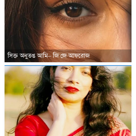
সিক্ত অনুতপ্ত আমি– জি জে আফরোজ