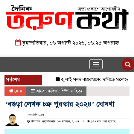
বৃহস্পতিবার, ০৬ অগাস্ট ২০২৬, ০৬:২৫ অপরাহ্ন
Toggle
navigation
সর্বশেষ :
জুলাই সনদ বাস্তবায়নের দাবিতে মনোহরগঞ্জে জ
হোম
আরো
,
কবিতা
,
শিল্প-সাহিত্য
‘বগুড়া লেখক চক্র পুরস্কার ২০২৪’ ঘোষণা
অনলাইন ডেস্ক
প্রকাশিত: বৃহস্পতিবার, ১৪ নভেম্বর, ২০২৪
১৩৭ বার পড়া হয়েছে