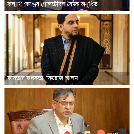
কল্যাণ কেন্দ্রের গোলটেবিল বৈঠক অনুষ্ঠিত
কবিতার কথকতা–ফিরোজ আলম