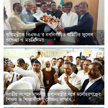
কৃষিমন্ত্রীকে বিএফএ’র নবনির্বাচিত কমিটির ফুলেল
শুভেচ্ছা ও মতবিনিময়
জাতীয় সংসদে মাননীয় প্রধানমন্ত্রীর সঙ্গে মনোহরগঞ্জের
শিক্ষক ও শিক্ষার্থীদের সৌজন্য সাক্ষাৎ