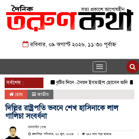
রবিবার, ০৯ অগাস্ট ২০২৬, ১১:৩০ পূর্বাহ্ন
Toggle
navigation
সর্বশেষ :
বৃষ্টির দিনে –সৈয়দ ইসমাইল হোসেন জনি
জুলাই স
হোম
জাতীয়
দিল্লির রাষ্ট্রপতি ভবনে শেখ হাসিনাকে লাল
গালিচা সংবর্ধনা
অনলাইন ডেস্ক
প্রকাশিত: শনিবার, ২২ জুন, ২০২৪
২৯২ বার পড়া হয়েছে