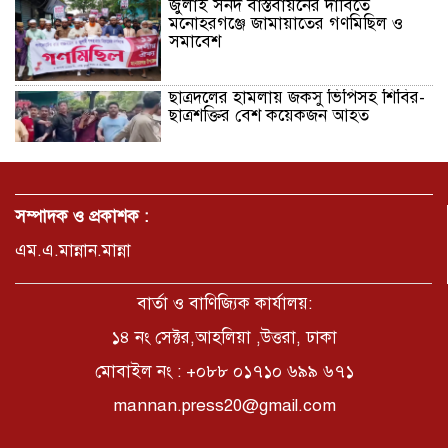
জুলাই সনদ বাস্তবায়নের দাবিতে
মনোহরগঞ্জে জামায়াতের গণমিছিল ও
সমাবেশ
ছাত্রদলের হামলায় জকসু ভিপিসহ শিবির-
ছাত্রশক্তির বেশ কয়েকজন আহত
মির্জাপুর পূর্ব ৮নং ওয়ার্ড বিএনপির
উদ্যোগে সামাজিক অবক্ষয় রোধে জরুরি
সম্পাদক ও প্রকাশক :
পরামর্শ সভা
এম.এ.মান্নান.মান্না
ভ্রমণ কাহিনী: পদ্মা পারে আনন্দ ভ্রমণ –
আব্দুস সাত্তার সুমন
বার্তা ও বাণিজ্যিক কার্যালয়:
১৪ নং সেক্টর,আহলিয়া ,উত্তরা, ঢাকা
মোবাইল নং : +০৮৮ ০১৭১০ ৬৯৯ ৬৭১
সময় –মুক্তা পারভীন
mannan.press20@gmail.com