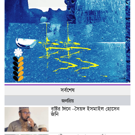
সর্বশেষ
জনপ্রিয়
বৃষ্টির দিনে –সৈয়দ ইসমাইল হোসেন
জনি