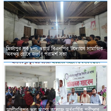
মির্জাপুর পূর্ব ৮নং ওয়ার্ড বিএনপির উদ্যোগে সামাজিক
অবক্ষয় রোধে জরুরি পরামর্শ সভা
আলীনকিপুর স্কুল অ্যান্ড কলেজে অর্ধবার্ষিক পরীক্ষার