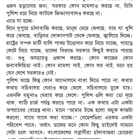
গুজব ছড়ানোর জন্য, সরকার কোন মামলাও করছে না, ডিবি
পুলিশ ধরে নিয়ে কাউকে জিজ্ঞাসাবাদও করছে না।
‎এতে যা হচ্ছে-
‎দিনে দুপুরে চাঁদাবাজি করছে, মানুষ মেরে ফেলছে, যার যা খুশি
করে ফেলছে, বাড়িঘর দোকানপাট ভেঙ্গে ফেলছে, জ্বালিয়ে দিচ্ছে।
রাষ্ট্রের সম্পদ মাটি বালি পাথর উত্তোলন করে নিয়ে যাচ্ছে, পাহাড়
কেটে নিয়ে যাচ্ছে, তাদের বিরুদ্ধে সরকার কিছুই করতে পারছে
না। শুধু অসহায়ত্ব প্রকাশ করছে। কোন কাজের কোন
জবাবদিহিতা নাই। কোন মামলা নাই, কোন ভয় নাই, মনে হয়
যেন দেশে সরকারও নেই।
‎পুলিশ আছে কিন্তু কোন আন্দোলনে বাধা দিতে পারে না, কথায়
কথায় সচিবালয় ঘেরাও করে ফেলে, সচিবালয়ে ঢুকে যায়।
এমনকি যমুনাও ঘেরায় করে ফেলে। পুলিশ গুলি করা তো দূরে
থাক, লাঠি চার্জ পর্যন্ত করতে পারে না। এক কথায় এটা একটা
অপরাধের বেহেস্ত খানা। মানে “আমার ইচ্ছে হলো অমুক কাজটা
করবো, সাথে সাথে করা যাচ্ছে।” বেহেশতিরা এরকম একটা
পরিবেশ পাবে। অর্থাৎ তাদের মনে কোন কিছু চাইলেই সামনে
সেটা চলে আসবে। বাংলাদেশের সন্ত্রাসীরা চাঁদাবাজরা চোরেরা