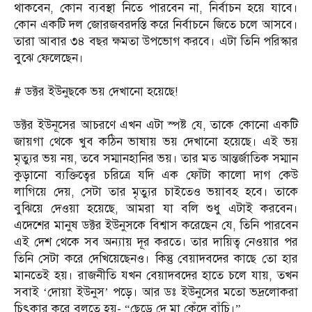
থাকবেন, কোন ব্যবস্থা নিতে পারবেন না, নির্বাচন হয়ে যাবে।
কোন একটি দল জোরজবরদস্তি করে নির্বাচনে জিতে চলে আসবে।
তারা আবার ৩৪ বছর ক্ষমতা উপভোগ করবে। এটা তিনি পরিস্কার
বুঝে ফেলেছেন।
‎# ডক্টর ইউনুছকে ভয় দেখানো হয়েছে!
‎ডক্টর ইউনূসের আচরণে এখন এটা স্পষ্ট যে, তাকে কোনো একটি
জায়গা থেকে খুব কঠিন ভাষায় ভয় দেখানো হয়েছে। এই ভয়
মৃত্যুর ভয় নয়, তবে সম্মানহানির ভয়। তার মত আন্তর্জাতিক সম্মান
কুড়ানো ব্যক্তিত্বের চরিত্রে যদি এক ফোঁটা কালো দাগ কেউ
লাগিয়ে দেয়, সেটা তার মৃত্যুর চাইতেও ভয়াবহ হবে। তাকে
বুঝিয়ে দেওয়া হয়েছে, আমরা যা বলি শুধু এটাই করবেন।
এদেশের মানুষ ডক্টর ইউনুসকে বিশ্বাস করেছেন যে, তিনি পারবেন
এই দেশ থেকে সব অন্যায় দূর করতে। তার দায়িত্ব নেওয়ার পর
তিনি সেটা করে দেখিয়েছেনও। কিন্তু বেয়াদবদের কাছে তো হার
মানতেই হয়। রাজনীতি যখন বেয়াদবদের হাতে চলে যায়, তখন
সবাই ‘দোয়া ইউনুস’ পড়ে। আর ডঃ ইউনুসের মতো ভদ্রলোকরা
চিৎকার করে বলতে হয়- “ছেড়ে দে মা কেঁদে বাঁচি।”