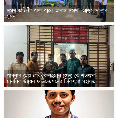
ভ্রমণ কাহিনী: পদ্মা পারে আনন্দ ভ্রমণ –আব্দুস সাত্তার
সুমন
পাবনার মোঃ হাবিবুর রহমান (শুভ)-কে শতরূপা
মানবিক উন্নয়ন ফাউন্ডেশনের চিকিৎসা সহায়তা