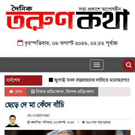
বৃহস্পতিবার, ০৬ অগাস্ট ২০২৬, ০২:৫২ পূর্বাহ্ন
Toggle
navigation
সর্বশেষ :
জুলাই সনদ বাস্তবায়নের দাবিতে মনোহরগঞ্জে জামায়
হোম
নিজস্ব প্রতিবেদক
,
বিশেষ প্রতিবেদন
ছেড়ে দে মা কেঁদে বাঁচি
এম.এ.মান্নান.মান্না:
প্রকাশিত: শনিবার, ১৬ আগস্ট, ২০২৫
২৯২ বার পড়া হয়েছে