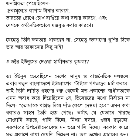
জনপ্রিয়তা পেয়েছিলেন-
‎ দ্রব্যমূল্যের লাগাম টানার কারণে,
‎ভারতের চোখে চোখ রাঙিয়ে কথা বলার কারণে, এবং
‎দেশকে অর্থনৈতিকভাবে মজবুত করার কারণে।
‎যেহেতু তিনি ক্ষমতায় থাকছেন না, সেহেতু জনগণের খুশির দিকে
তার আর তাকানোর কিছু নাই!
‎# ডক্টর ইউনূসের দেওয়া স্বাধীনতার কুফল!?
‎ডঃ ইউনুস ভেবেছিলেন দেশের মানুষ ও রাজনৈতিক দলগুলো
এবার নতুন বাংলাদেশে ইউরোপের স্টাইলে গণতন্ত্রের চর্চা করবে।
তাই তিনি দায়িত্ব গ্রহণের শুরু থেকেই মত প্রকাশের স্বাধীনতাকে
এমন অবাধ করে দিয়েছিলেন যে, ডিসেম্বরের মধ্যে নির্বাচন না
দিলে- “তোমাকে থাপ্পড় দিয়ে দাঁত ফেলে দেওয়া হবে” এমন কথা
বলারও সাহস তৈরি হয়ে গেছে। অর্থাৎ যে যেভাবে পারছে
নোংরামি করছে, গালি দিচ্ছে, মিথ্যা বলছে, গুজব ছড়াচ্ছে।
সরকারের উপদেষ্টাদেরকেও মন ভরে গালি দিচ্ছে। সরকার কারো
মত প্রকাশে বাধা দেয়নি, দিচ্ছেন না। ভুল তথ্যের প্রচারের জন্য,