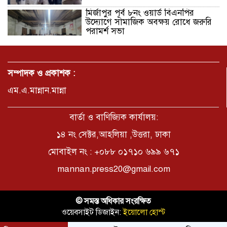
মির্জাপুর পূর্ব ৮নং ওয়ার্ড বিএনপির
উদ্যোগে সামাজিক অবক্ষয় রোধে জরুরি
পরামর্শ সভা
ভ্রমণ কাহিনী: পদ্মা পারে আনন্দ ভ্রমণ –
আব্দুস সাত্তার সুমন
সম্পাদক ও প্রকাশক :
এম.এ.মান্নান.মান্না
সময় –মুক্তা পারভীন
বার্তা ও বাণিজ্যিক কার্যালয়:
১৪ নং সেক্টর,আহলিয়া ,উত্তরা, ঢাকা
মোবাইল নং : +০৮৮ ০১৭১০ ৬৯৯ ৬৭১
কক্সবাজার ইনানী বিচে ‘কুমিল্লা কবি
পরিষদ’-এর আনন্দ ভ্রমণ ও সম্মাননা
mannan.press20@gmail.com
স্মারক বিতরণ
পাবনার মোঃ হাবিবুর রহমান (শুভ)-কে
© সমস্ত অধিকার সংরক্ষিত
শতরূপা মানবিক উন্নয়ন ফাউন্ডেশনের
ওয়েবসাইট ডিজাইন:
ইয়োলো হোস্ট
চিকিৎসা সহায়তা