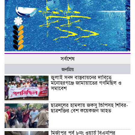
সর্বশেষ
জনপ্রিয়
জুলাই সনদ বাস্তবায়নের দাবিতে
মনোহরগঞ্জে জামায়াতের গণমিছিল ও
সমাবেশ
ছাত্রদলের হামলায় জকসু ভিপিসহ শিবির-
ছাত্রশক্তির বেশ কয়েকজন আহত
মির্জাপুর পূর্ব ৮নং ওয়ার্ড বিএনপির