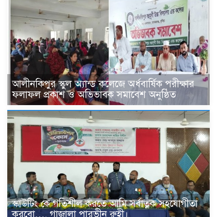
আলীনকিপুর স্কুল অ্যান্ড কলেজে অর্ধবার্ষিক পরীক্ষার
ফলাফল প্রকাশ ও অভিভাবক সমাবেশ অনুষ্ঠিত
স্কাউটিং কে গতিশীল করতে আমি সর্বাত্নক সহযোগীতা
করবো…. গাজালা পারভীন রুহী।