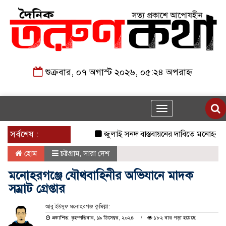
শুক্রবার, ০৭ অগাস্ট ২০২৬, ০৫:২৪ অপরাহ্ন
Toggle
navigation
সর্বশেষ :
জুলাই সনদ বাস্তবায়নের দাবিতে মনোহরগঞ্জে জ
হোম
চট্টগ্রাম
,
সারা দেশ
মনোহরগঞ্জে যৌথবাহিনীর অভিযানে মাদক
সম্রাট গ্রেপ্তার
আবু ইউসুফ মনোহরগঞ্জ কুমিল্লা:
প্রকাশিত: বৃহস্পতিবার, ১৯ ডিসেম্বর, ২০২৪
১৮২ বার পড়া হয়েছে