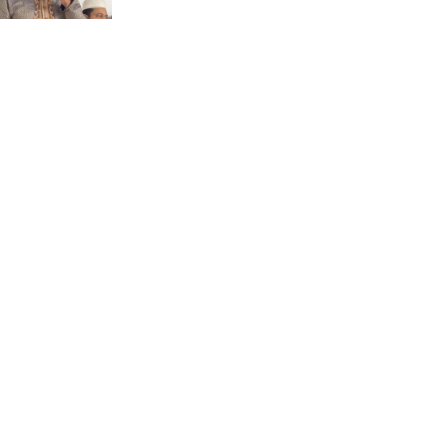
জুলাই সনদ বাস্তবায়নের দাবিতে
মনোহরগঞ্জে জামায়াতের গণমিছিল
ও সমাবেশ
ছাত্রদলের হামলায় জকসু ভিপিসহ
শিবির-ছাত্রশক্তির বেশ কয়েকজন
আহত
মির্জাপুর পূর্ব ৮নং ওয়ার্ড বিএনপির
উদ্যোগে সামাজিক অবক্ষয় রোধে
জরুরি পরামর্শ সভা
ভ্রমণ কাহিনী: পদ্মা পারে আনন্দ
ভ্রমণ –আব্দুস সাত্তার সুমন
সময় –মুক্তা পারভীন
কক্সবাজার ইনানী বিচে ‘কুমিল্লা