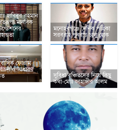
োঃ হাবিবুর রহমান
 শতরূপা মানবিক
াউন্ডেশনের
মনোহরগঞ্জে দৈনিক পত্রিকা
হায়তা
সরবরাহ পুনরায় চালু হোক
সাংবাদিক ফোরাম
র্বাচন ও সাধারণ
সুবিধা বঞ্চিতদের নিয়ে কিছু
ঠিত
কথা-মোঃ জাহাঙ্গীর আলম