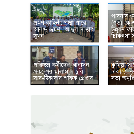
পাবনার ম
ভ্রমণ কাহিনী: পদ্মা পারে
(শুভ)-কে
আনন্দ ভ্রমণ –আব্দুস সাত্তার
উন্নয়ন ফ
সুমন
চিকিৎসা স
পরিচ্ছন্ন কর্মীদের আবাসন
কুমিল্লা 
প্রকল্পের মালামাল চুরি,
ঢাকা’র নি
সাব-ঠিকাদার শফিক গ্রেপ্তার
সভা অনুষ্