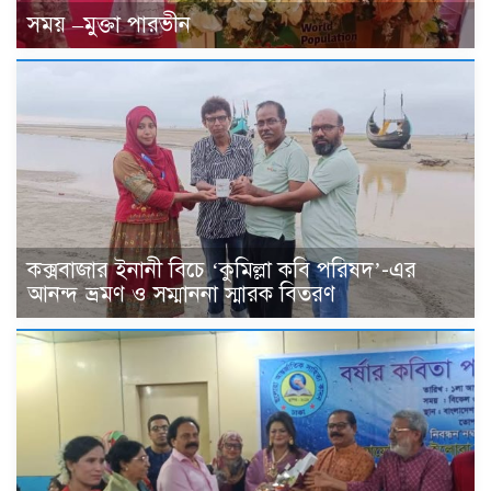
সময় –মুক্তা পারভীন
কক্সবাজার ইনানী বিচে ‘কুমিল্লা কবি পরিষদ’-এর
আনন্দ ভ্রমণ ও সম্মাননা স্মারক বিতরণ