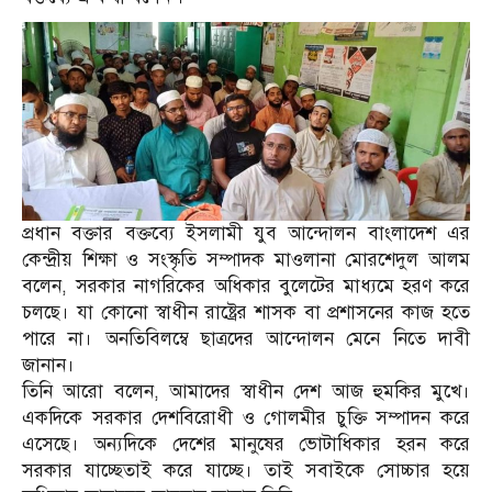
প্রধান বক্তার বক্ত‌ব্যে ইসলামী যুব আন্দোলন বাংলাদেশ এর
কেন্দ্রীয় শিক্ষা ও সংস্কৃতি সম্পাদক মাওলানা মোরশেদুল আলম
বলেন, সরকার নাগরিকের অধিকার বুলেটের মাধ্যমে হরণ করে
চলছে। যা কোনো স্বাধীন রাষ্ট্রের শাসক বা প্রশাসনের কাজ হতে
পারে না। অনতিবিলম্বে ছাত্রদের আন্দোলন মেনে নিতে দাবী
জানান।
তি‌নি আ‌রো ব‌লেন, আমাদের স্বাধীন দেশ আজ হুমকির মুখে।
একদিকে সরকার দেশবিরোধী ও গোলমীর চুক্তি সম্পাদন করে
এসেছে। অন্যদিকে দেশের মানুষের ভোটাধিকার হরন করে
সরকার যাচ্ছেতাই করে যাচ্ছে। তাই সবাইকে সোচ্চার হয়ে