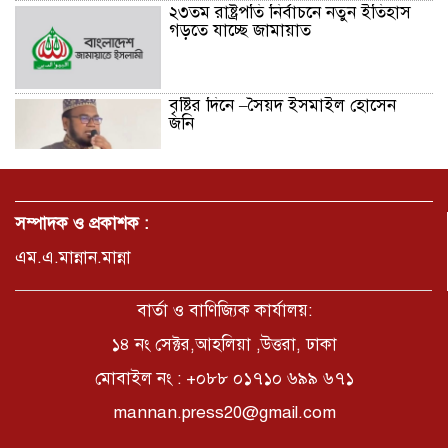
২৩তম রাষ্ট্রপতি নির্বাচনে নতুন ইতিহাস
গড়তে যাচ্ছে জামায়াত
বৃষ্টির দিনে –সৈয়দ ইসমাইল হোসেন
জনি
জুলাই সনদ বাস্তবায়নের দাবিতে
মনোহরগঞ্জে জামায়াতের গণমিছিল ও
সম্পাদক ও প্রকাশক :
সমাবেশ
এম.এ.মান্নান.মান্না
ছাত্রদলের হামলায় জকসু ভিপিসহ শিবির-
ছাত্রশক্তির বেশ কয়েকজন আহত
বার্তা ও বাণিজ্যিক কার্যালয়:
১৪ নং সেক্টর,আহলিয়া ,উত্তরা, ঢাকা
মোবাইল নং : +০৮৮ ০১৭১০ ৬৯৯ ৬৭১
মির্জাপুর পূর্ব ৮নং ওয়ার্ড বিএনপির
উদ্যোগে সামাজিক অবক্ষয় রোধে জরুরি
mannan.press20@gmail.com
পরামর্শ সভা