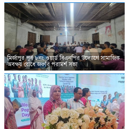
মির্জাপুর পূর্ব ৮নং ওয়ার্ড বিএনপির উদ্যোগে সামাজিক
অবক্ষয় রোধে জরুরি পরামর্শ সভা