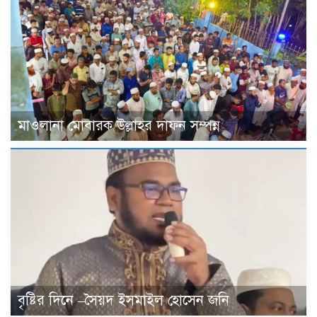
মাওলানা মোবারক উল্লাহর দাফন সম্পন্ন
বৃষ্টির দিনে –সৈয়দ ইসমাইল হোসেন জনি