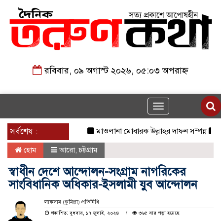
রবিবার, ০৯ অগাস্ট ২০২৬, ০৫:০৩ অপরাহ্ন
Toggle
navigation
সর্বশেষ :
মাওলানা মোবারক উল্লাহর দাফন সম্পন্ন
২৩তম রা
হোম
আরো
,
চট্টগ্রাম
স্বাধীন দেশে আন্দোলন-সংগ্রাম নাগ‌রি‌কের
সাংবিধানিক অ‌ধিকার-ইসলামী যুব আন্দোলন
লাকসাম (কুমিল্লা) প্রতিনিধি
প্রকাশিত: বুধবার, ১৭ জুলাই, ২০২৪
৩৬৫ বার পড়া হয়েছে