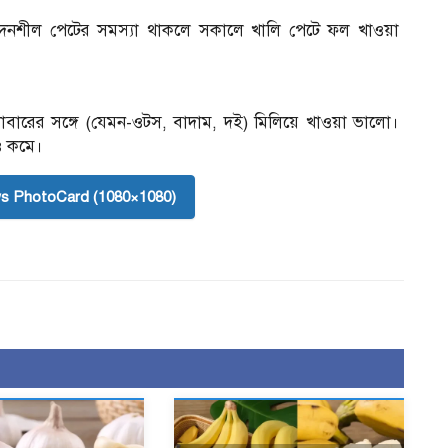
বেদনশীল পেটের সমস্যা থাকলে সকালে খালি পেটে ফল খাওয়া
বারের সঙ্গে (যেমন-ওটস, বাদাম, দই) মিলিয়ে খাওয়া ভালো।
িও কমে।
s PhotoCard (1080×1080)