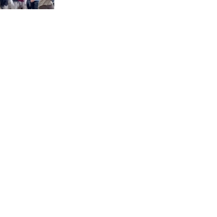
মির্জাপুর পূর্ব ৮নং ওয়ার্ড বিএনপির
উদ্যোগে সামাজিক অবক্ষয় রোধে
জরুরি পরামর্শ সভা
ভ্রমণ কাহিনী: পদ্মা পারে আনন্দ
ভ্রমণ –আব্দুস সাত্তার সুমন
সময় –মুক্তা পারভীন
কক্সবাজার ইনানী বিচে ‘কুমিল্লা
কবি পরিষদ’-এর আনন্দ ভ্রমণ ও
সম্মাননা স্মারক বিতরণ
পাবনার মোঃ হাবিবুর রহমান
(শুভ)-কে শতরূপা মানবিক উন্নয়ন
ফাউন্ডেশনের চিকিৎসা সহায়তা
ইলোরা আন্তর্জাতিক সাহিত্য