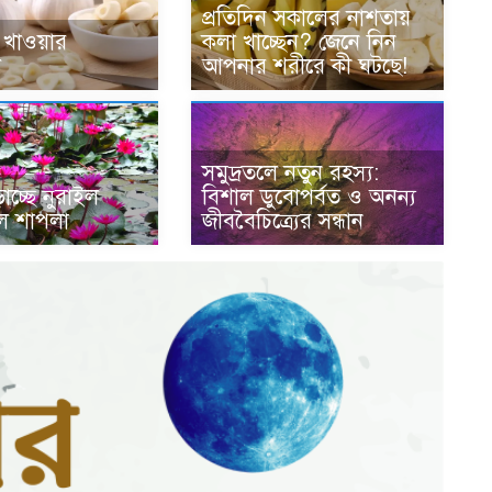
প্রতিদিন সকালের নাশতায়
ন খাওয়ার
কলা খাচ্ছেন? জেনে নিন
া
আপনার শরীরে কী ঘটছে!
সমুদ্রতলে নতুন রহস্য:
ড়াচ্ছে নুরাইল
বিশাল ডুবোপর্বত ও অনন্য
ল শাপলা
জীববৈচিত্র্যের সন্ধান