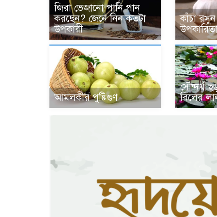
জিরা ভেজানো পানি পান
করছেন? জেনে নিন কতটা
কাঁচা রসু
উপকারী
উপকারিত
সৌন্দর্য ছ
আমলকীর পুষ্টিগুণ
বিলের লা