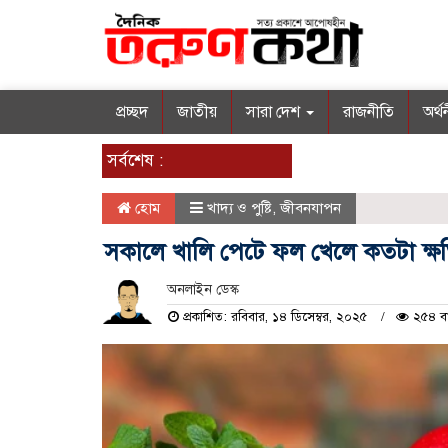
প্রচ্ছদ
জাতীয়
সারা দেশ
রাজনীতি
অর্থ
সর্বশেষ :
হোম
খাদ্য ও পুষ্টি
,
জীবনযাপন
সকালে খালি পেটে ফল খেলে কতটা ক্ষ
অনলাইন ডেস্ক
প্রকাশিত: রবিবার, ১৪ ডিসেম্বর, ২০২৫
২৫৪ বা