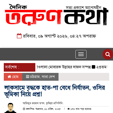
রবিবার, ০৯ অগাস্ট ২০২৬, ০৪:২৭ অপরাহ্ন
Toggle
navigation
সর্বশেষ :
মাওলানা মোবারক উল্লাহর দাফন সম্পন্ন
২৩তম রাষ্ট্রপতি নি
হোম
চট্টগ্রাম
,
সারা দেশ
লাকসামে বৃদ্ধকে হাত-পা বেধে নির্যাতন, ওসির
ভূমিকা নিয়ে প্রশ্ন!
আরিফুর রহমান স্বপন, কুমিল্লা প্রতিনিধি :
প্রকাশিত: শুক্রবার, ১১ এপ্রিল, ২০২৫
১৩০ বার পড়া হয়েছে