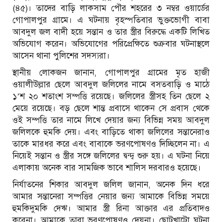
(৪৫)। তাদের বাড়ি লাকসাম পৌর শহরের ৩ নম্বর ওয়ার্ডের
গোপালপুর গ্রামে। এ ঘটনায় বৃহস্পতিবার ভুক্তভোগী বাবা
আবদুল জল বাদী হয়ে সন্তান ও তার স্ত্রীর বিরুদ্ধে একটি লিখিত
অভিযোগ করেন। অভিযোগের পরিপ্রেক্ষিতে শুক্রবার ঘটনাস্থলে
আসেন থানা পুলিশের সদস্যরা।
স্থানীয় লোকজন জানান, গোপালপুর গ্রামের মৃত হাজী
ওয়ালীউল্লার ছেলে আবদুল জলিলের নামে বসতবাড়ি ও মাঠে
১’শ ২০ শতাংশ সম্পত্তি রয়েছে। জলিলের স্ত্রীসহ তিন ছেলে ২
মেয়ে রয়েছে। বড় ছেলে শান্ত প্রবাসে থাকেন সে প্রবাস থেকে
ওই সম্পত্তি তার নামে লিখে দেয়ার জন্য বিভিন্ন সময় আবদুল
জলিলকে হুমকি দেয়। এবং বাড়িতে থাকা জলিলের সন্তানেরাও
তাকে মারধর করে এবং বাবাকে ভরণপোষণও দিচ্ছিলেন না। এ
নিয়েই সন্তান ও স্ত্রীর সঙ্গে জলিলের দ্বন্দ্ব শুরু হয়। এ ঘটনা নিয়ে
এলাকায় অনেক বার সামজিক ভাবে শালিস দরবারও হয়েছে।
নির্যাতনের শিকার আবদুল জলিল জানান, অনেক দিন ধরে
আমার সন্তানেরা সম্পত্তির নেয়ার জন্য আমাকে বিভিন্ন সময়ে
হুমকিদুমকি দেঋ। আমার স্ত্রী রিনা আক্তার এর প্রতিবাদও
করেনা। আমাকে তারা ভরণপোষণও দেয়না। ছোটখাটো ঘটনা