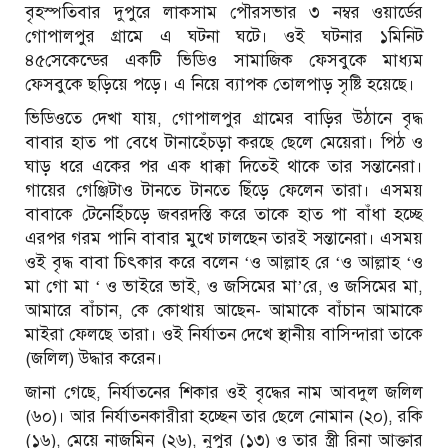
বৃহস্পতিবার দুপুরে লাকসাম পৌরসভার ৩ নম্বর ওয়ার্ডের
গোপালপুর গ্রামে এ ঘটনা ঘটে। ওই ঘটনার ১মিনিট
৪৫সেকেন্ডের একটি ভিডিও সামাজিক ফেসবুকে মাধ্যম
ফেসবুকে ছড়িয়ে পড়ে। এ নিয়ে ব্যাপক তোলপাড় সৃষ্টি হয়েছে।
ভিডিওতে দেখা যায়, গোপালপুর গ্রামের বাড়ির উঠানে বৃদ্ধ
বাবার হাত পা বেধে টানাহেঁচড়া করছে ছেলে মেয়েরা। পিঠ ও
ঘাড় ধরে একের পর এক ধাক্কা দিতেই থাকে তার সন্তানেরা।
গায়ের গেঞ্জিটাও টানতে টানতে ছিঁড়ে ফেলেন তারা। এসময়
বাবাকে টেনেহিঁচড়ে জবরদস্তি করে তাকে হাত পা বাঁধা হচ্ছে
এরপর গরম পানি বাবার মুখে ঢালছেন তারই সন্তানেরা। এসময়
ওই বৃদ্ধ বাবা চিৎকার করে বলেন ‘ও আল্লাহ রে ‘ও আল্লাহ ‘ও
মা গো মা ‘ ও ভাইরে ভাই, ও জসিমের মা’রে, ও জসিমের মা,
আমারে বাঁচান, কে কোথায় আছেন- আমাকে বাঁচান আমাকে
মাইরা ফেলছে তারা। ওই নির্যাতন দেখে স্থানীয় বাসিন্দারা তাকে
(জলিল) উদ্ধার করেন।
জানা গেছে, নির্যাতনের শিকার ওই বৃদ্ধের নাম আবদুল জলিল
(৬০)। আর নির্যাতনকারীরা হচ্ছেন তার ছেলে নোমান (২০), রকি
(১৬), মেয়ে নাজমিন (২৬), নুপুর (১৩) ও তার স্ত্রী রিনা আক্তার