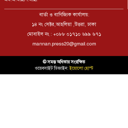
ছাত্রদলের হামলায় জকসু ভিপিসহ শিবির-
ছাত্রশক্তির বেশ কয়েকজন আহত
বার্তা ও বাণিজ্যিক কার্যালয়:
১৪ নং সেক্টর,আহলিয়া ,উত্তরা, ঢাকা
মোবাইল নং : +০৮৮ ০১৭১০ ৬৯৯ ৬৭১
মির্জাপুর পূর্ব ৮নং ওয়ার্ড বিএনপির
উদ্যোগে সামাজিক অবক্ষয় রোধে জরুরি
mannan.press20@gmail.com
পরামর্শ সভা
ভ্রমণ কাহিনী: পদ্মা পারে আনন্দ ভ্রমণ –
© সমস্ত অধিকার সংরক্ষিত
আব্দুস সাত্তার সুমন
ওয়েবসাইট ডিজাইন:
ইয়োলো হোস্ট
সময় –মুক্তা পারভীন
কক্সবাজার ইনানী বিচে ‘কুমিল্লা কবি
পরিষদ’-এর আনন্দ ভ্রমণ ও সম্মাননা
স্মারক বিতরণ