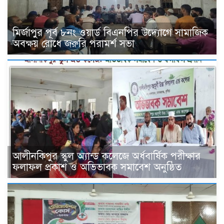
মির্জাপুর পূর্ব ৮নং ওয়ার্ড বিএনপির উদ্যোগে সামাজিক
অবক্ষয় রোধে জরুরি পরামর্শ সভা
আলীনকিপুর স্কুল অ্যান্ড কলেজে অর্ধবার্ষিক পরীক্ষার
ফলাফল প্রকাশ ও অভিভাবক সমাবেশ অনুষ্ঠিত