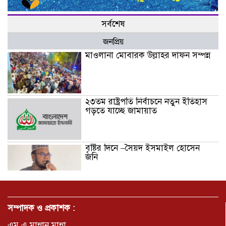
সর্বশেষ
জনপ্রিয়
মাওলানা মোবারক উল্লাহর দাফন সম্পন্ন
২৩তম রাষ্ট্রপতি নির্বাচনে নতুন ইতিহাস
গড়তে যাচ্ছে জামায়াত
বৃষ্টির দিনে –সৈয়দ ইসমাইল হোসেন
জনি
জুলাই সনদ বাস্তবায়নের দাবিতে
মনোহরগঞ্জে জামায়াতের গণমিছিল ও
সম্পাদক ও প্রকাশক :
সমাবেশ
এম.এ.মান্নান.মান্না