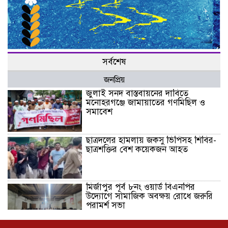
সর্বশেষ
জনপ্রিয়
জুলাই সনদ বাস্তবায়নের দাবিতে
মনোহরগঞ্জে জামায়াতের গণমিছিল ও
সমাবেশ
ছাত্রদলের হামলায় জকসু ভিপিসহ শিবির-
ছাত্রশক্তির বেশ কয়েকজন আহত
মির্জাপুর পূর্ব ৮নং ওয়ার্ড বিএনপির
উদ্যোগে সামাজিক অবক্ষয় রোধে জরুরি
পরামর্শ সভা