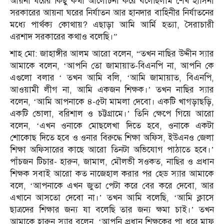
আয়না ঘরের কিছু কথা আলোচনা করে বলেছিলাম শেখ হাসিনা
সরকারের আয়না ঘরের নির্যাতন আর হানদার বাহিনীর নির্যাতনের
মধ্যে পার্থক্য কোথায়? এছাড়া আমি আর্মি হত্যা, সৈরাচারী
এরশাদ সরকারের কথাও বলেছি।”
শাহ মো: জাহাঙ্গীর আলম আরো বলেন, “তখন নাছির উদ্দীন স্যার
আমাকে বলেন, ‘আপনি তো জামায়াত-বিএনপি না, আপনি কে
এগুলো বলার ‘ তখন আমি বলি, ‘আমি জামায়াত, বিএনপি,
আওয়ামী লীগ না, আমি একজন শিক্ষক।’ তখন নাছির স্যার
বলেন, ‘আমি আপনাকে ৪-৫টা মামলা দেবো। একটি খাগড়াছড়ি,
একটি ভোলা, বরিশাল ও চট্টগ্রামে।’ তিনি ক্ষেপে গিয়ে আরো
বলেন, ‘এখন ওনাকে মোছলেখা দিতে হবে, ওনাকে একটা
শোকোছ দিতে হবে ও ওনার বিরুদ্ধে শিক্ষা অফিস, ইউএনও জেলা
শিক্ষা অফিসারের কাছে আরো তিনটা অভিযোগ পাঠাতে হবে।’
পাঁচজন টিচার- হারুন, জামাল, মৌলভী সওকত, নাছির ও প্রধান
শিক্ষক সবাই আরো কত নাজেহাল করার পর হেড স্যার আমাকে
বলে, ‘আপনাকে এখন জুতা পেটা করে বের করে দেবো, আর
এখানে আসতো দেবো না।’ তখন আমি বলেছি, ‘আমি ক্লাসে
ছাত্রদের শিক্ষার জন্য যা বলেছি তার জন্য ক্ষমা চাই।’ তখন
আমাকে হারুন স্যার বলেন, ‘আপনি প্রধান শিক্ষকের পা ধরে মাফ