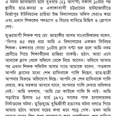
এ ঘটনা জানাজানি হলে বুধবার (২১ আগস্ট) সকাল ১০টার পর
স্থানীয় ছাত্র-জনতা ও এলাকাবাসী চট্টগ্রামের হাটহাজারীতে
মির্জাপুর ইউনিয়নের চারিয়া উচ্চ বিদ্যালয়ের অফিস ঘেরাও করে
এবং প্রধান শিক্ষকের পদত্যাগ ও বিচার দাবিতে মিছিল ও স্লোগান
দেয়।
ভুক্তভোগী শিক্ষক শাহ মো: জাহাঙ্গীর আলম সাংবাদিকদের বলেন,
“বিগত ৩৫ বছর ধরে আমি এ বিদ্যালয়ের একজন সিনিয়র
শিক্ষক। মঙ্গলবার সোয়া ১০টায় ক্লাস ঘণ্টা শুরু হলে আমি নবম
শ্রেণীতে গিয়ে শিক্ষার্থীদের হাজিরা ডাকছি। হঠাৎ আয়া এসে
আমাকে ক্লাস থেকে অফিসে ডেকে নিয়ে আসেন। অফিসে আসার
পর প্রধান শিক্ষক শফিউল আলম স্যার আমাকে বলেন, ‘গতকাল
আপনি ক্লাসের মধ্যে শেখ হাসিনাকে গালি দিছেন, ছাত্র-ছাত্রী
আপনার বিরুদ্ধে অভিযোগ দিছে। আপনি কে শেখ হাসিনাকে গালি
দেয়ার, কত সরকার আসবে যাবে, আপনার গালি দেবার অধিকার
নেই।’ আমি বললাম, ‘আমি তো কাউকে গালি দি নাই। আমি
পড়াইতে ছিলাম ২৫ মার্চ ১৯৭১ সালের পাক হানাদারদের
নির্যাতনের ঘটনা। মুক্তিযুদ্ধে বুদ্ধিজীবী হত্যাসহ ঘটনা বলতে গিয়ে
আমার হঠাৎ আয়না ঘরের কথা মনে পড়ে গেল। তখন আমি