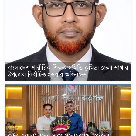
বাংলাদেশ শারীরিক শিক্ষক সমিতি কুমিল্লা জেলা শাখার
উপদেষ্টা নির্বাচিত হওয়ায় অভিনন্দন
কুউক চেয়ারম্যানের সাথে মনোহরগঞ্জ উপজেলা