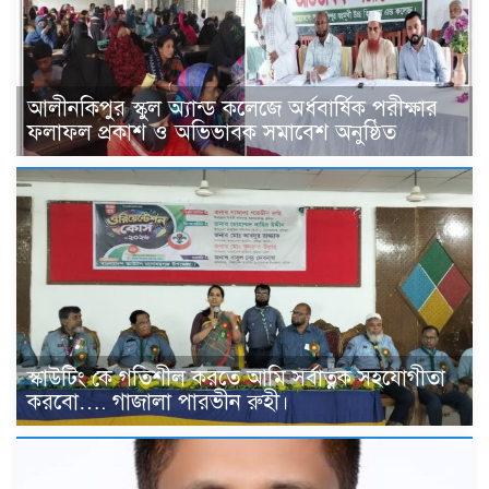
আলীনকিপুর স্কুল অ্যান্ড কলেজে অর্ধবার্ষিক পরীক্ষার
ফলাফল প্রকাশ ও অভিভাবক সমাবেশ অনুষ্ঠিত
স্কাউটিং কে গতিশীল করতে আমি সর্বাত্নক সহযোগীতা
করবো…. গাজালা পারভীন রুহী।