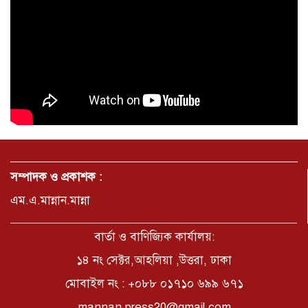
সম্পাদক ও প্রকাশক :
এম.এ.মান্নান.মান্না
বার্তা ও বাণিজ্যিক কার্যালয়:
১৪ নং সেক্টর,আহলিয়া ,উত্তরা, ঢাকা
মোবাইল নং : +০৮৮ ০১৭১০ ৬৯৯ ৬৭১
mannan.press20@gmail.com