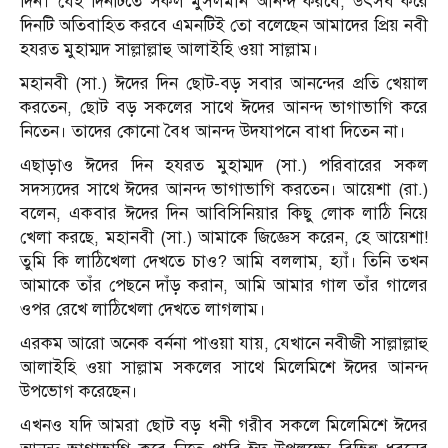
দিন। যেই দিনটিতে সকল মুসলমান আনন্দ করবে, উৎসব করে
দিনটি অতিবাহিত করবে এমনটিই তো বলেছেন আমাদের প্রিয় নবী
হযরত মুহাম্মদ সাল্লাল্লাহু আলাইহি ওয়া সাল্লাম।
মহানবী (সা.) ঈদের দিন ছোট-বড় সবার আনন্দের প্রতি খেয়াল
করতেন, ছোট বড় সকলের সাথে ঈদের আনন্দ ভাগাভাগি করে
নিতেন। তাদের কোনো বৈধ আনন্দ উদযাপনে বাধা দিতেন না।
এছাড়াও ঈদের দিন হযরত মুহাম্মদ (সা.) পরিবারের সকল
সদস্যদের সাথে ঈদের আনন্দ ভাগাভাগি করতেন। আয়েশা (রা.)
বলেন, একবার ঈদের দিন আবিসিনিয়ার কিছু লোক লাঠি নিয়ে
খেলা করছে, মহানবী (সা.) আমাকে জিজ্ঞেস করেন, হে আয়েশা!
তুমি কি লাঠিখেলা দেখতে চাও? আমি বললাম, হ্যাঁ। তিনি তখন
আমাকে তাঁর পেছনে দাঁড় করান, আমি আমার গাল তাঁর গালের
ওপর রেখে লাঠিখেলা দেখতে লাগলাম।
এরকম আরো অনেক বর্ননা পাওয়া যায়, যেখানে নবীজী সাল্লাল্লাহু
আলাইহি ওয়া সাল্লাম সকলের সাথে মিলেমিশে ঈদের আনন্দ
উপভোগ করেছেন।
এখনও যদি আমরা ছোট বড় ধনী গরীব সকলে মিলেমিশে ঈদের