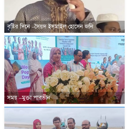
বৃষ্টির দিনে –সৈয়দ ইসমাইল হোসেন জনি
সময় –মুক্তা পারভীন