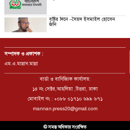
বৃষ্টির দিনে –সৈয়দ ইসমাইল হোসেন
জনি
জুলাই সনদ বাস্তবায়নের দাবিতে
মনোহরগঞ্জে জামায়াতের গণমিছিল ও
সম্পাদক ও প্রকাশক :
সমাবেশ
এম.এ.মান্নান.মান্না
ছাত্রদলের হামলায় জকসু ভিপিসহ শিবির-
ছাত্রশক্তির বেশ কয়েকজন আহত
বার্তা ও বাণিজ্যিক কার্যালয়:
১৪ নং সেক্টর,আহলিয়া ,উত্তরা, ঢাকা
মোবাইল নং : +০৮৮ ০১৭১০ ৬৯৯ ৬৭১
মির্জাপুর পূর্ব ৮নং ওয়ার্ড বিএনপির
উদ্যোগে সামাজিক অবক্ষয় রোধে জরুরি
mannan.press20@gmail.com
পরামর্শ সভা
ভ্রমণ কাহিনী: পদ্মা পারে আনন্দ ভ্রমণ –
© সমস্ত অধিকার সংরক্ষিত