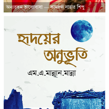
অন্যরকম ভালোবাসা — কামরুন নাহার শিপু