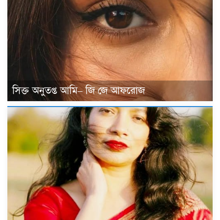
সিক্ত অনুতপ্ত আমি– জি জে আফরোজ