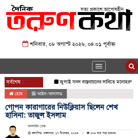
শনিবার, ০৮ অগাস্ট ২০২৬, ০৪:০১ পূর্বাহ্ন
Toggle
navigation
সর্বশেষ :
জুলাই সনদ বাস্তবায়নের দাবিতে মনোহরগঞ্জে জা
হোম
আইন-আদালত
গোপন কারাগারের নিউক্লিয়াস ছিলেন শেখ
হাসিনা: তাজুল ইসলাম
অনলাইন ডেস্ক
প্রকাশিত: মঙ্গলবার, ১৭ ডিসেম্বর, ২০২৪
১৮৯ বার পড়া হয়েছে