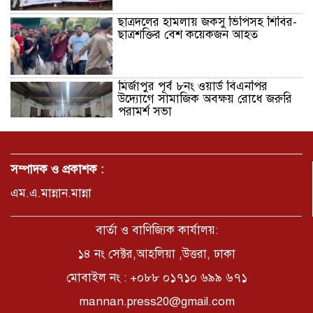
ছাত্রদলের হামলায় জকসু ভিপিসহ শিবির-
ছাত্রশক্তির বেশ কয়েকজন আহত
মির্জাপুর পূর্ব ৮নং ওয়ার্ড বিএনপির
উদ্যোগে সামাজিক অবক্ষয় রোধে জরুরি
পরামর্শ সভা
ভ্রমণ কাহিনী: পদ্মা পারে আনন্দ ভ্রমণ –
আব্দুস সাত্তার সুমন
সম্পাদক ও প্রকাশক :
এম.এ.মান্নান.মান্না
সময় –মুক্তা পারভীন
বার্তা ও বাণিজ্যিক কার্যালয়:
১৪ নং সেক্টর,আহলিয়া ,উত্তরা, ঢাকা
মোবাইল নং : +০৮৮ ০১৭১০ ৬৯৯ ৬৭১
কক্সবাজার ইনানী বিচে ‘কুমিল্লা কবি
পরিষদ’-এর আনন্দ ভ্রমণ ও সম্মাননা
mannan.press20@gmail.com
স্মারক বিতরণ