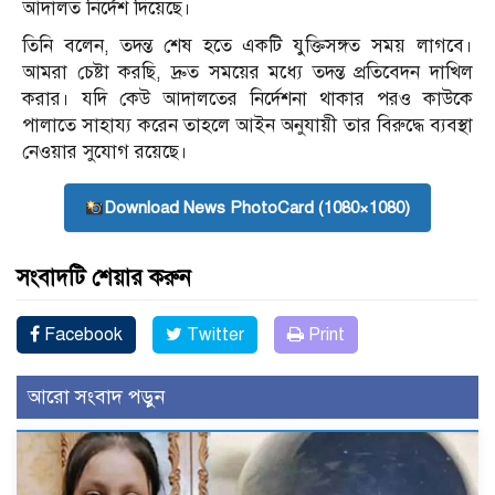
আদালত নির্দেশ দিয়েছে।
তিনি বলেন, তদন্ত শেষ হতে একটি যুক্তিসঙ্গত সময় লাগবে।
আমরা চেষ্টা করছি, দ্রুত সময়ের মধ্যে তদন্ত প্রতিবেদন দাখিল
করার। যদি কেউ আদালতের নির্দেশনা থাকার পরও কাউকে
পালাতে সাহায্য করেন তাহলে আইন অনুযায়ী তার বিরুদ্ধে ব্যবস্থা
নেওয়ার সুযোগ রয়েছে।
Download News PhotoCard (1080×1080)
সংবাদটি শেয়ার করুন
Facebook
Twitter
Print
আরো সংবাদ পড়ুন