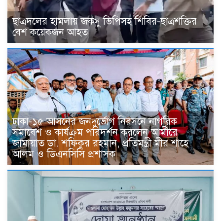
ছাত্রদলের হামলায় জকসু ভিপিসহ শিবির-ছাত্রশক্তির
বেশ কয়েকজন আহত
ঢাকা-১৫ আসনের জনদুর্ভোগ নিরসনে নাগরিক
সমাবেশ ও কার্যক্রম পরিদর্শন করলেন আমীরে
জামায়াত ডা. শফিকুর রহমান, প্রতিমন্ত্রী মীর শাহে
আলম ও ডিএনসিসি প্রশাসক