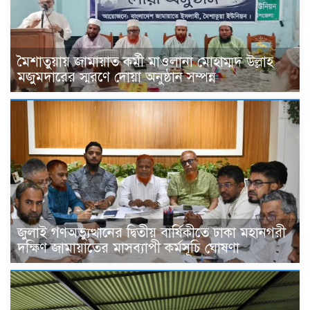
মৈশাতুয়ায় জামায়াত কর্মী মাওলানা মোহাম্মদ উল্লাহ
মজুমদারের স্মরণে দোয়া অনুষ্ঠান সম্পন্ন
জুলাই গণঅভ্যুত্থানের দ্বিতীয় বার্ষিকীতে ঢাকা মহানগরী
দক্ষিণ জামায়াতের মাসব্যাপী কর্মসূচি ঘোষণা