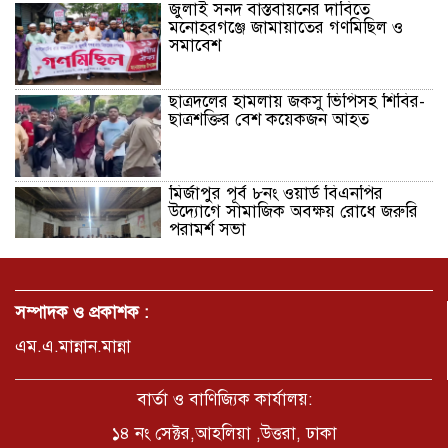
জুলাই সনদ বাস্তবায়নের দাবিতে
মনোহরগঞ্জে জামায়াতের গণমিছিল ও
সমাবেশ
ছাত্রদলের হামলায় জকসু ভিপিসহ শিবির-
ছাত্রশক্তির বেশ কয়েকজন আহত
মির্জাপুর পূর্ব ৮নং ওয়ার্ড বিএনপির
উদ্যোগে সামাজিক অবক্ষয় রোধে জরুরি
পরামর্শ সভা
ভ্রমণ কাহিনী: পদ্মা পারে আনন্দ ভ্রমণ –
আব্দুস সাত্তার সুমন
সম্পাদক ও প্রকাশক :
এম.এ.মান্নান.মান্না
সময় –মুক্তা পারভীন
বার্তা ও বাণিজ্যিক কার্যালয়:
১৪ নং সেক্টর,আহলিয়া ,উত্তরা, ঢাকা