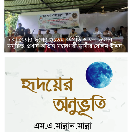
ঢাকা কেয়ার স্কুলের ৩১তম বর্ষপূর্তি ও ফল উৎসব
অনুষ্ঠিত: প্রধান অতিথি মহানগরী আমীর সেলিম উদ্দিন