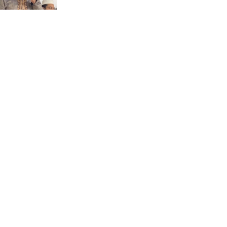
জুলাই সনদ বাস্তবায়নের দাবিতে
মনোহরগঞ্জে জামায়াতের গণমিছিল
ও সমাবেশ
ছাত্রদলের হামলায় জকসু ভিপিসহ
শিবির-ছাত্রশক্তির বেশ কয়েকজন
আহত
মির্জাপুর পূর্ব ৮নং ওয়ার্ড বিএনপির
উদ্যোগে সামাজিক অবক্ষয় রোধে
জরুরি পরামর্শ সভা
ভ্রমণ কাহিনী: পদ্মা পারে আনন্দ
ভ্রমণ –আব্দুস সাত্তার সুমন
সময় –মুক্তা পারভীন
কক্সবাজার ইনানী বিচে ‘কুমিল্লা