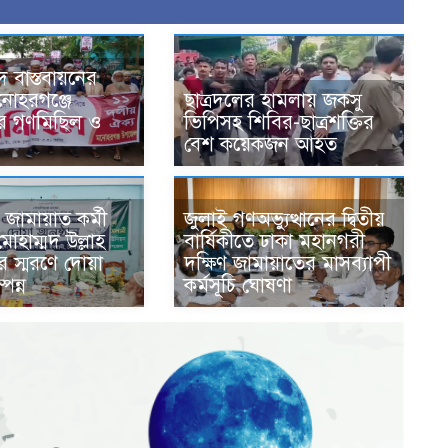
 বাস্তবায়নের
নোহরগঞ্জে
ছাত্রদলের হামলায় জকসু
ের গণমিছিল ও
ভিপিসহ শিবির-ছাত্রশক্তির
বেশ কয়েকজন আহত
জুলাই গণঅভ্যুত্থানের দ্বিতীয়
় জামায়াত কর্মী
বার্ষিকীতে ঢাকা মহানগরী
োহাম্মদ উল্লাহ
দক্ষিণ জামায়াতের মাসব্যাপী
 স্মরণে দোয়া
কর্মসূচি ঘোষণা
্পন্ন