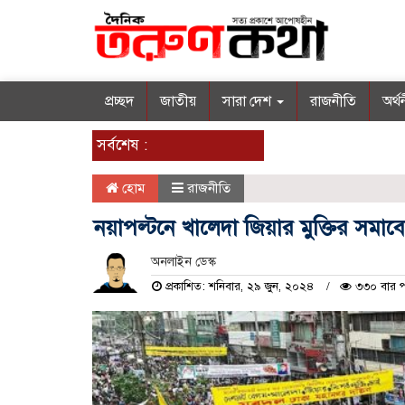
প্রচ্ছদ
জাতীয়
সারা দেশ
রাজনীতি
অর্থ
সর্বশেষ :
হোম
রাজনীতি
নয়াপল্টনে খালেদা জিয়ার মুক্তির সমা
অনলাইন ডেস্ক
প্রকাশিত: শনিবার, ২৯ জুন, ২০২৪
৩৩০ বার প