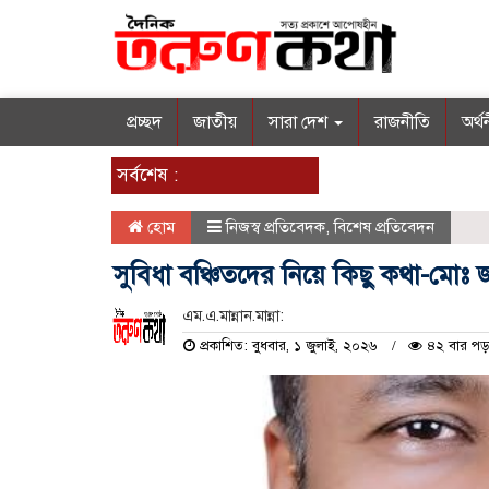
প্রচ্ছদ
জাতীয়
সারা দেশ
রাজনীতি
অর্থ
সর্বশেষ :
হোম
নিজস্ব প্রতিবেদক
,
বিশেষ প্রতিবেদন
সুবিধা বঞ্চিতদের নিয়ে কিছু কথা-মোঃ 
এম.এ.মান্নান.মান্না:
প্রকাশিত: বুধবার, ১ জুলাই, ২০২৬
৪২ বার পড়