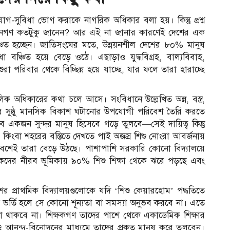
 সুযোগ-সুবিধা ভোগ করাকে নাগরিক অধিকার বলা হয়। কিন্তু প্রশ্ন
ণ জনগণ কতটুকু জানেন? আর এই না জানার কারণেই দেশের এক
িত হচ্ছেন। জাতিসংঘের মতে, উন্নয়নশীল দেশের ৮০% মানুষ
বিধা বঞ্চিত হয়ে বেড়ে ওঠে। এছাড়াও যুদ্ধবিগ্রহ, বাল্যবিবাহ,
ুরা পরিবার থেকে বিচ্ছিন্ন হয়ে যাচ্ছে, যার ফলে তারা হারাচ্ছে
অধিকারের কথা চলে আসে। সংবিধানে উল্লেখিত অন্ন, বস্ত্র,
শুর সুষ্ঠু মানসিক বিকাশ ঘটানোর উপযোগী পরিবেশ তৈরি করতে
বে একজন সুন্দর মানুষ হিসেবে গড়ে তুলবে—সেই দায়িত্ব কিন্তু
ঘর কিংবা শহরের বস্তিতে দেখতে পাই অজস্র শিশু নোংরা আবর্জনায়
বেশেই তারা বেড়ে উঠছে। পাশাপাশি সরকারি কোনো বিদ্যালয়ে
কদের নীরব ভূমিকায় ৯০% শিশু শিক্ষা থেকে ঝরে পড়ছে এবং
েশের প্রাথমিক বিদ্যালয়গুলোকে যদি ‘শিশু কেয়ারহোম’ পদ্ধতিতে
ে ভর্তি হলে সে কোনো শূন্যতা বা সমস্যা অনুভব করবে না। এতে
া থাকবে না। শিক্ষকগণ তাদের পাশে থেকে একাডেমিক শিক্ষার
ং আনন্দ-বিনোদনের মাধ্যমে তাদের প্রকৃত মানুষ করে তুলবেন।