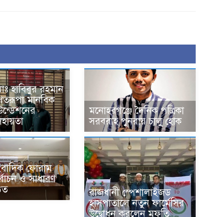
োঃ হাবিবুর রহমান
 শতরূপা মানবিক
াউন্ডেশনের
মনোহরগঞ্জে দৈনিক পত্রিকা
হায়তা
সরবরাহ পুনরায় চালু হোক
সাংবাদিক ফোরাম
র্বাচন ও সাধারণ
ঠিত
রাজধানী স্পেশালাইজড
হাসপাতালে নতুন ফার্মেসির
উদ্বোধন করলেন মুফতি