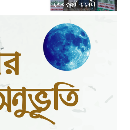
মুশতাকুন্নবী কাসেমী