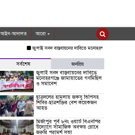
আইন-আদালত
আরো
জুলাই সনদ বাস্তবায়নের দাবিতে মনোহরগঞ্জে জামায়াতের গণমিছিল 
সর্বশেষ
জনপ্রিয়
জুলাই সনদ বাস্তবায়নের দাবিতে
মনোহরগঞ্জে জামায়াতের গণমিছিল
ও সমাবেশ
ছাত্রদলের হামলায় জকসু ভিপিসহ
শিবির-ছাত্রশক্তির বেশ কয়েকজন
আহত
মির্জাপুর পূর্ব ৮নং ওয়ার্ড বিএনপির
উদ্যোগে সামাজিক অবক্ষয় রোধে
জরুরি পরামর্শ সভা