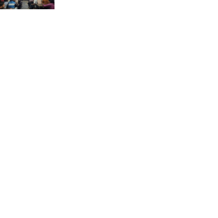
ভ্রমণ কাহিনী: পদ্মা পারে আনন্দ
ভ্রমণ –আব্দুস সাত্তার সুমন
সময় –মুক্তা পারভীন
কক্সবাজার ইনানী বিচে ‘কুমিল্লা
কবি পরিষদ’-এর আনন্দ ভ্রমণ ও
সম্মাননা স্মারক বিতরণ
পাবনার মোঃ হাবিবুর রহমান
(শুভ)-কে শতরূপা মানবিক উন্নয়ন
ফাউন্ডেশনের চিকিৎসা সহায়তা
ইলোরা আন্তর্জাতিক সাহিত্য
কাননের উদ্যোগে ‘বর্ষার কবিতা
পাঠ ও আলোচনা অনুষ্ঠান’ অনুষ্ঠিত
আলীনকিপুর স্কুল অ্যান্ড কলেজে