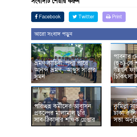
সংবাদটি শেয়ার করুন
Facebook
Twitter
Print
আরো সংবাদ পড়ুন
পাবনার ম
ভ্রমণ কাহিনী: পদ্মা পারে
(শুভ)-কে
আনন্দ ভ্রমণ –আব্দুস সাত্তার
উন্নয়ন ফ
সুমন
চিকিৎসা স
পরিচ্ছন্ন কর্মীদের আবাসন
কুমিল্লা 
প্রকল্পের মালামাল চুরি,
ঢাকা’র নি
সাব-ঠিকাদার শফিক গ্রেপ্তার
সভা অনুষ্