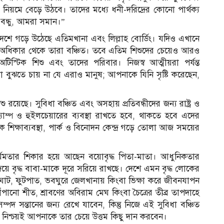
কই নিয়মে বেড়ে উঠবে। তাদের মধ্যে ধনী-দরিদ্রের কোনো পার্থক্য
বন্ধু, আমরা সমান।”
শে গড়ে উঠেছে এতিমখানা এবং লিল্লাহ বোর্ডিং। যদিও এখানে
ু মৌলিক অধিকার থেকে তারা বঞ্চিত। তবে এতিম শিশুদের চেয়েও আরও
িস্টিক শিশু এবং তাদের পরিবার। নিজস্ব আত্মীয়রা পর্যন্ত
 বুঝতে চায় না যে এরাও মানুষ; আপনাকে যিনি সৃষ্টি করেছেন,
রয়েছে। সুবিধা বঞ্চিত এবং অসহায় প্রতিবন্ধীদের জন্য রাষ্ট্র ও
াম্প ও হুইলচেয়ারের ব্যবস্থা রাখতে হবে, থাকতে হবে এদের
ৃথক শিক্ষাব্যবস্থা, পার্ক ও বিনোদন কেন্দ্র গড়ে তোলা আজ সময়ের
র্মমতার শিকার হয়ে আছেন বয়োবৃদ্ধ পিতা-মাতা। আধুনিকতার
িয়ে বৃদ্ধ বাবা-মাকে দূরে সরিয়ে রাখছে। দেশে এমন বৃদ্ধ লোকের
ঞ্চঘাট, ফুটপাত, ভবঘুরে জেলখানায় কিংবা ভিক্ষা করে জীবনযাপন
ো শীত, শ্রাবণের অবিরাম মেঘ কিংবা চৈত্রের তীব্র তাপদাহে
সন্তানের জন্য রেখে যাবেন, কিন্তু নিজে এই সুবিধা বঞ্চিত
হ নিশ্চয়ই আপনাকে তার চেয়ে উত্তম কিছু দান করবেন।