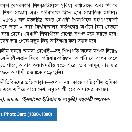
রি-বেসরকারি শিক্ষাপ্রতিষ্ঠানে সুবিধা বঞ্চিতদের জন্য শিক্ষার
শিক্ষা সামগ্রী এবং পরিবারকে দিতে হবে সামাজিক মর্যাদা।
বার্ষিক ২৫/৩০ জন হতদরিদ্র অথচ মেধাবী শিক্ষার্থীকে যুগোপযোগী
েষে তারা ২ বছর বিশ্ববিদ্যালয় কর্তৃপক্ষের অধীনে বিনা বেতনে
াজ করে দেবে। মেধাবী শিক্ষার্থীকে দেশের সম্পদ মনে করতে হবে;
হলেই তার থেকে নতুন কিছু আবিষ্কার করা সম্ভব হবে।
লীন সময়ে আমরা দেখেছি—বহু শিল্পপতি অঢেল সম্পদ দিয়েও
ি স্ত্রী-সন্তান কিংবা পরিবার-পরিজন! আপনি যে সম্পদ রেখে
 হতে পারে, আবার কল্যাণময়ীও হতে পারে। তাই আসুন, যার যার
্ধনে আগামী প্রজন্মকে গড়ে তুলি।
জনীতিবিদদের প্রতি আহ্বান—কথায় নয়, কাজে দায়িত্বশীল ভূমিকা
 এলে এগিয়ে যাবে দেশ, সমৃদ্ধশালী হবে আমাদের সমাজ।
), এম.এ. (ইসলামের ইতিহাস ও সংস্কৃতি)
সহকারী অধ্যাপক
s PhotoCard (1080×1080)