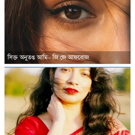
সিক্ত অনুতপ্ত আমি– জি জে আফরোজ