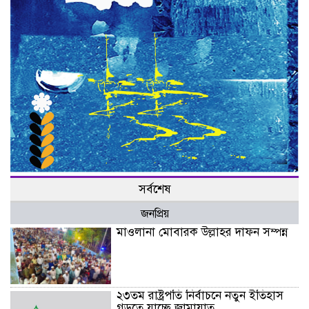
সর্বশেষ
জনপ্রিয়
মাওলানা মোবারক উল্লাহর দাফন সম্পন্ন
২৩তম রাষ্ট্রপতি নির্বাচনে নতুন ইতিহাস
গড়তে যাচ্ছে জামায়াত