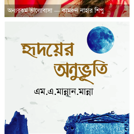
অন্যরকম ভালোবাসা — কামরুন নাহার শিপু