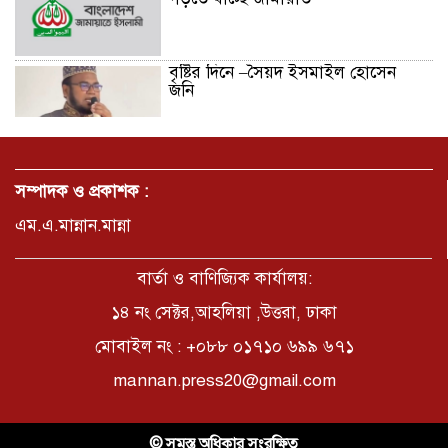
বৃষ্টির দিনে –সৈয়দ ইসমাইল হোসেন
জনি
জুলাই সনদ বাস্তবায়নের দাবিতে
মনোহরগঞ্জে জামায়াতের গণমিছিল ও
সম্পাদক ও প্রকাশক :
সমাবেশ
এম.এ.মান্নান.মান্না
ছাত্রদলের হামলায় জকসু ভিপিসহ শিবির-
ছাত্রশক্তির বেশ কয়েকজন আহত
বার্তা ও বাণিজ্যিক কার্যালয়:
১৪ নং সেক্টর,আহলিয়া ,উত্তরা, ঢাকা
মোবাইল নং : +০৮৮ ০১৭১০ ৬৯৯ ৬৭১
মির্জাপুর পূর্ব ৮নং ওয়ার্ড বিএনপির
উদ্যোগে সামাজিক অবক্ষয় রোধে জরুরি
mannan.press20@gmail.com
পরামর্শ সভা
ভ্রমণ কাহিনী: পদ্মা পারে আনন্দ ভ্রমণ –
© সমস্ত অধিকার সংরক্ষিত