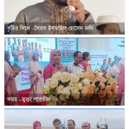
বৃষ্টির দিনে –সৈয়দ ইসমাইল হোসেন জনি
সময় –মুক্তা পারভীন