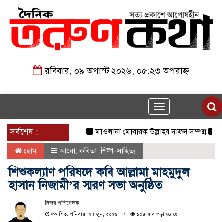
রবিবার, ০৯ অগাস্ট ২০২৬, ০৫:২৩ অপরাহ্ন
Toggle
navigation
সর্বশেষ :
মাওলানা মোবারক উল্লাহর দাফন সম্পন্ন
২৩তম রা
হোম
আরো
,
কবিতা
,
শিল্প-সাহিত্য
শিশুকল্যাণ পরিষদে কবি আল্লামা মাহমুদুল
হাসান নিজামী’র স্মরণ সভা অনুষ্ঠিত
নিজস্ব প্রতিবেদক:
প্রকাশিত: শনিবার, ২৭ জুন, ২০২৬
১০৪ বার পড়া হয়েছে