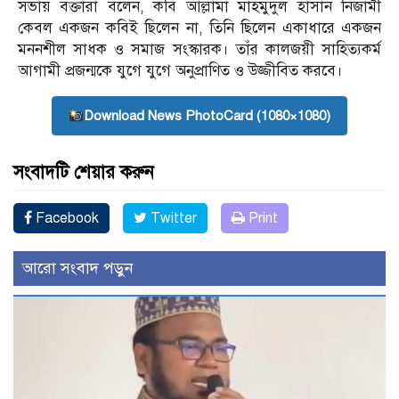
সভায় বক্তারা বলেন, কবি আল্লামা মাহমুদুল হাসান নিজামী
কেবল একজন কবিই ছিলেন না, তিনি ছিলেন একাধারে একজন
মননশীল সাধক ও সমাজ সংস্কারক। তাঁর কালজয়ী সাহিত্যকর্ম
আগামী প্রজন্মকে যুগে যুগে অনুপ্রাণিত ও উজ্জীবিত করবে।
Download News PhotoCard (1080×1080)
সংবাদটি শেয়ার করুন
Facebook
Twitter
Print
আরো সংবাদ পড়ুন