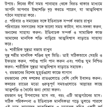
উপায়। দিনের দীর্ঘ সময় পানাহার থেকে বিরত থাকার মাধ্যমে
আপনি আপনার ইচ্ছাশক্তি দৃঢ় করতে পারেন, যা আত্মবিশ্বাস
গঠনে সহায়তা করে।
৫. পরিবার ও সমাজের সঙ্গে ইতিবাচক সম্পর্ক বজায় রাখুন
পরিবারের সদস্যদের সঙ্গে ভালো সময় কাটান, দান-সদকা করুন,
অন্যদের সাহায্য করুন। ইতিবাচক সম্পর্ক ও সামাজিক কাজ
আমাদের মানসিক শক্তি বাড়িয়ে আত্মবিশ্বাস বাড়াতে সাহায্য
করে।
৬. শারীরিক সুস্থতা বজায় রাখুন
সুস্থ শরীর মানসিক শক্তির মূল ভিত্তি। তাই সঠিকভাবে সেহরি ও
ইফতার করুন, পর্যাপ্ত পানি পান করুন এবং পর্যাপ্ত ঘুম নিশ্চিত
করুন। শারীরিক সুস্থতা আত্মবিশ্বাস বাড়াতে সহায়ক।
৭. রমজানের বিশেষ মুহূর্তগুলো কাজে লাগান
রমজানের শেষ দশকের রাতগুলোতে বেশি বেশি ইবাদত করুন।
কদরের রাতের মতো গুরুত্বপূর্ণ সময়গুলোতে আল্লাহর কাছে
আত্মশক্তি ও ধৈর্যের জন্য দোয়া করুন।
রমজান শুধু উপবাসের মাস নয়, বরং এটি আত্মগঠনের মাস।
সঠিক পরিকল্পনা ও ইতিবাচক মানসিকতা গড়ে তুলতে পারলে