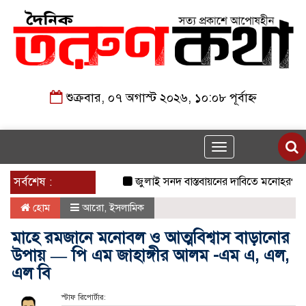
শুক্রবার, ০৭ অগাস্ট ২০২৬, ১০:০৮ পূর্বাহ্ন
Toggle
navigation
সর্বশেষ :
জুলাই সনদ বাস্তবায়নের দাবিতে মনোহরগঞ্জে জাম
হোম
আরো
,
ইসলামিক
মাহে রমজানে মনোবল ও আত্মবিশ্বাস বাড়ানোর
উপায় — পি এম জাহাঙ্গীর আলম -এম এ, এল,
এল বি
স্টাফ রিপোর্টার: