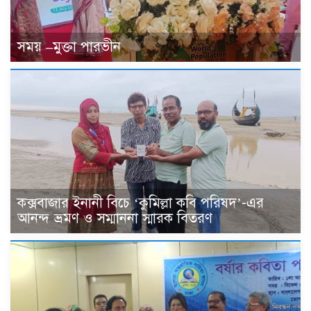
সময় –মুক্তা পারভীন
কক্সবাজার ইনানী বিচে ‘কুমিল্লা কবি পরিষদ’-এর
আনন্দ ভ্রমণ ও সম্মাননা স্মারক বিতরণ