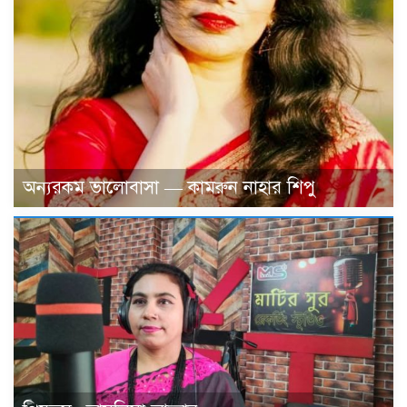
অন্যরকম ভালোবাসা — কামরুন নাহার শিপু