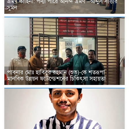
ভ্রমণ কাহিনী: পদ্মা পারে আনন্দ ভ্রমণ –আব্দুস সাত্তার
সুমন
পাবনার মোঃ হাবিবুর রহমান (শুভ)-কে শতরূপা
মানবিক উন্নয়ন ফাউন্ডেশনের চিকিৎসা সহায়তা