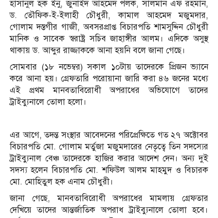
হাসানুল হক ইনু, জুনাইদ আহমেদ পলক, সালমান এফ রহমান,
ড. তৌফিক-ই-ইলাহী চৌধুরী, কামাল আহমেদ মজুমদার,
গোলাম দস্তগীর গাজী, অবসরপ্রাপ্ত বিচারপতি শামসুদ্দিন চৌধুরী
মানিক ও সাবেক স্বরাষ্ট্র সচিব জাহাঙ্গীর আলম। এদিকে অসুস্থ
থাকায় ড. আব্দুর রাজ্জাককে আনা হয়নি বলে জানা গেছে।
সোমবার (১৮ নভেম্বর) সকাল ১০টায় তাদেরকে প্রিজন ভ্যানে
করে আনা হয়। গ্রেফতারি পরোয়ানা জারি করা ৪৬ জনের মধ্যে
এই প্রথম মানবতাবিরোধী অপরাধের অভিযোগে তাদের
ট্রাইব্যুনালে তোলা হলো।
এর আগে, তদন্ত সংস্থার আবেদনের পরিপ্রেক্ষিতে গত ২৭ অক্টোবর
বিচারপতি মো. গোলাম মর্তুজা মজুমদারের নেতৃত্বে তিন সদস্যের
ট্রাইব্যুনাল বেঞ্চ তাদেরকে হাজির করার আদেশ দেন। অন্য দুই
সদস্য হলেন বিচারপতি মো. শফিউল আলম মাহমুদ ও বিচারক
মো. মোহিতুল হক এনাম চৌধুরী।
জানা গেছে, মানবতাবিরোধী অপরাধের মামলায় গ্রেফতার
দেখিয়ে তাদের আন্তর্জাতিক অপরাধ ট্রাইব্যুনালে তোলা হবে।