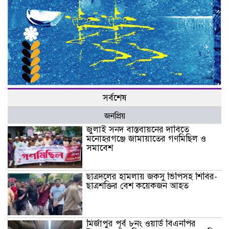
সর্বশেষ
জনপ্রিয়
জুলাই সনদ বাস্তবায়নের দাবিতে
মনোহরগঞ্জে জামায়াতের গণমিছিল ও
সমাবেশ
ছাত্রদলের হামলায় জকসু ভিপিসহ শিবির-
ছাত্রশক্তির বেশ কয়েকজন আহত
মির্জাপুর পূর্ব ৮নং ওয়ার্ড বিএনপির