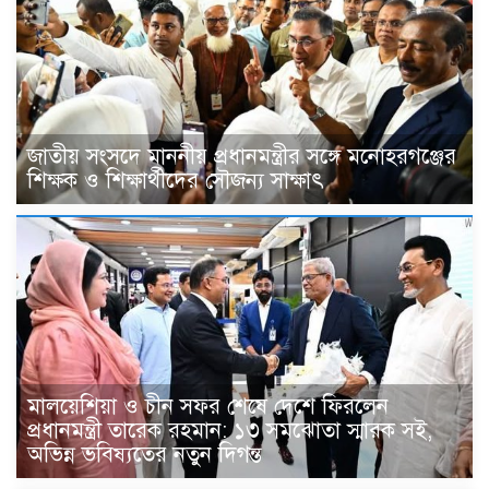
জাতীয় সংসদে মাননীয় প্রধানমন্ত্রীর সঙ্গে মনোহরগঞ্জের
শিক্ষক ও শিক্ষার্থীদের সৌজন্য সাক্ষাৎ
মালয়েশিয়া ও চীন সফর শেষে দেশে ফিরলেন
প্রধানমন্ত্রী তারেক রহমান: ১৩ সমঝোতা স্মারক সই,
অভিন্ন ভবিষ্যতের নতুন দিগন্ত