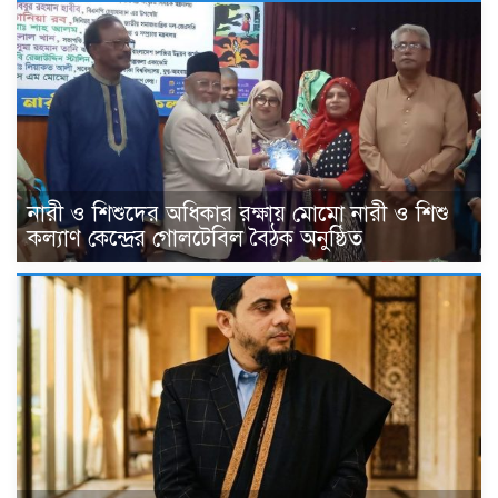
নারী ও শিশুদের অধিকার রক্ষায় মোমো নারী ও শিশু
কল্যাণ কেন্দ্রের গোলটেবিল বৈঠক অনুষ্ঠিত