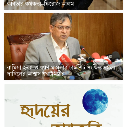
কবিতার কথকতা–ফিরোজ আলম
রামিসা হত্যা ও ধর্ষণ মামলার চার্জশিট সংক্ষিপ্ত সময়ে
দাখিলের আশ্বাস স্বরাষ্ট্রমন্ত্রীর