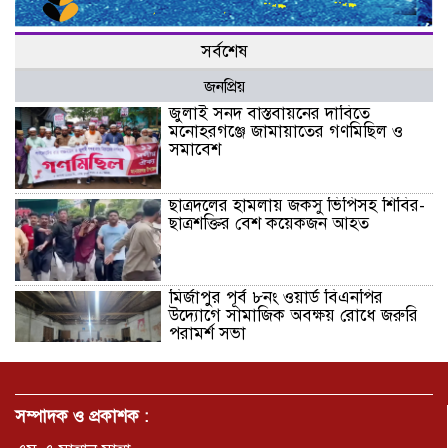
সর্বশেষ
জনপ্রিয়
জুলাই সনদ বাস্তবায়নের দাবিতে
মনোহরগঞ্জে জামায়াতের গণমিছিল ও
সমাবেশ
ছাত্রদলের হামলায় জকসু ভিপিসহ শিবির-
ছাত্রশক্তির বেশ কয়েকজন আহত
মির্জাপুর পূর্ব ৮নং ওয়ার্ড বিএনপির
উদ্যোগে সামাজিক অবক্ষয় রোধে জরুরি
পরামর্শ সভা
ভ্রমণ কাহিনী: পদ্মা পারে আনন্দ ভ্রমণ –
আব্দুস সাত্তার সুমন
সম্পাদক ও প্রকাশক :