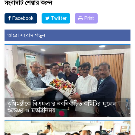
সংবাদটি শেয়ার করুন
Facebook
Twitter
Print
আরো সংবাদ পড়ুন
কৃষিমন্ত্রীকে বিএফএ’র নবনির্বাচিত কমিটির ফুলেল
শুভেচ্ছা ও মতবিনিময়