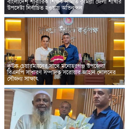
বাংলাদেশ শারীরিক শিক্ষক সমিতি কুমিল্লা জেলা শাখার
উপদেষ্টা নির্বাচিত হওয়ায় অভিনন্দন
কুউক চেয়ারম্যানের সাথে মনোহরগঞ্জ উপজেলা
বিএনপি সাধারণ সম্পাদক সরোয়ার জাহান দোলনের
সৌজন্য সাক্ষাৎ