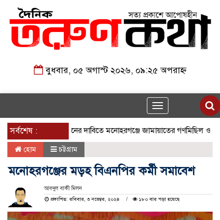
বুধবার, ০৫ অগাস্ট ২০২৬, ০৯:২৫ অপরাহ্ন
Toggle
navigation
ুলাই সনদ বাস্তবায়নের দাবিতে মনোহরগঞ্জে জামায়াতের গণমিছিল ও সমাবেশ
সর্বশেষ :
হোম
চট্টগ্রাম
মনোহরগঞ্জের মড়হ বিএনপির কর্মী সমাবেশ
আবদুল বাকী মিলন
প্রকাশিত: রবিবার, ৩ নভেম্বর, ২০২৪
১৮০ বার পড়া হয়েছে