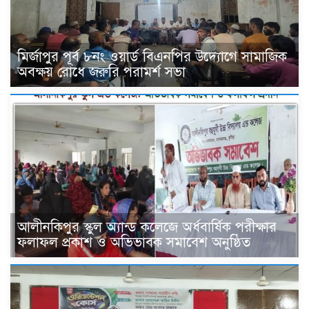
মির্জাপুর পূর্ব ৮নং ওয়ার্ড বিএনপির উদ্যোগে সামাজিক
অবক্ষয় রোধে জরুরি পরামর্শ সভা
আলীনকিপুর স্কুল অ্যান্ড কলেজে অর্ধবার্ষিক পরীক্ষার
ফলাফল প্রকাশ ও অভিভাবক সমাবেশ অনুষ্ঠিত