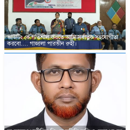
স্কাউটিং কে গতিশীল করতে আমি সর্বাত্নক সহযোগীতা
করবো…. গাজালা পারভীন রুহী।