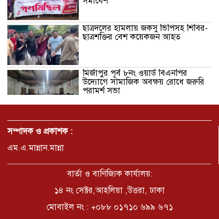
সমাবেশ
ছাত্রদলের হামলায় জকসু ভিপিসহ শিবির-
ছাত্রশক্তির বেশ কয়েকজন আহত
মির্জাপুর পূর্ব ৮নং ওয়ার্ড বিএনপির
উদ্যোগে সামাজিক অবক্ষয় রোধে জরুরি
পরামর্শ সভা
ভ্রমণ কাহিনী: পদ্মা পারে আনন্দ ভ্রমণ –
আব্দুস সাত্তার সুমন
সম্পাদক ও প্রকাশক :
এম.এ.মান্নান.মান্না
সময় –মুক্তা পারভীন
বার্তা ও বাণিজ্যিক কার্যালয়:
১৪ নং সেক্টর,আহলিয়া ,উত্তরা, ঢাকা
মোবাইল নং : +০৮৮ ০১৭১০ ৬৯৯ ৬৭১
কক্সবাজার ইনানী বিচে ‘কুমিল্লা কবি
পরিষদ’-এর আনন্দ ভ্রমণ ও সম্মাননা