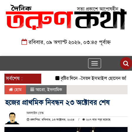
রবিবার, ০৯ অগাস্ট ২০২৬, ০৩:৪৫ পূর্বাহ্ন
Toggle
navigation
সর্বশেষ :
বৃষ্টির দিনে –সৈয়দ ইসমাইল হোসেন জনি
জুল
হোম
আরো
,
ইসলামিক
হজের প্রাথমিক নিবন্ধন ২৩ অক্টোবর শেষ
অনলাইন ডেস্ক
প্রকাশিত: রবিবার, ১৩ অক্টোবর, ২০২৪
২০৭ বার পড়া হয়েছে