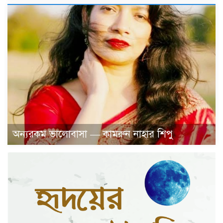
অন্যরকম ভালোবাসা — কামরুন নাহার শিপু