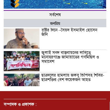
সর্বশেষ
জনপ্রিয়
বৃষ্টির দিনে –সৈয়দ ইসমাইল হোসেন
জনি
জুলাই সনদ বাস্তবায়নের দাবিতে
মনোহরগঞ্জে জামায়াতের গণমিছিল ও
সমাবেশ
ছাত্রদলের হামলায় জকসু ভিপিসহ শিবির-
ছাত্রশক্তির বেশ কয়েকজন আহত
মির্জাপুর পূর্ব ৮নং ওয়ার্ড বিএনপির
উদ্যোগে সামাজিক অবক্ষয় রোধে জরুরি
সম্পাদক ও প্রকাশক :
পরামর্শ সভা