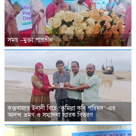
সময় –মুক্তা পারভীন
কক্সবাজার ইনানী বিচে ‘কুমিল্লা কবি পরিষদ’-এর
আনন্দ ভ্রমণ ও সম্মাননা স্মারক বিতরণ