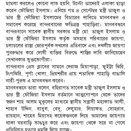
মামলা করলেও কোনো লাভ হয়নি, উল্টো তাদেরই এলাকা ছাড়া
করেন ফৌজিয়া ইসলাম। এনিয়ে গত ৪ সেপ্টেম্বর মন্ত্রী তাজুল ও
তার স্ত্রী ফৌজিয়া ইসলামের বিচারের দাবিতে মানববন্ধন ও
সমাবেশ করেছে বান্দরবানের ক্ষতিগ্রস্ত পাহাড়িরা। মানববন্ধনে
বান্দরবানে সাবেক স্থানীয় সরকার মন্ত্রী মো. তাজুল ইসলাম ও
তার স্ত্রী ফৌজিয়া ইসলাম কর্তৃক অসহায় পরিবারের জায়গা,
চলাচলের রাস্তা জোরপূর্বক দখলের প্রতিবাদে এবং দখলীয় জায়গা
পুনরুদ্ধার করে দোষী ব্যক্তির বিরুদ্ধে শাস্তির দাবি জানিয়েছেন
সেখানকার ভুক্তভোগীরা।
বান্দরবান প্রেস ক্লাবের সামনে দেরাজ মিয়াপাড়া, ফুইট্টা ঝিরি,
টংগঝিরি, পূর্গা খোলা, প্রিয়শরীর প্রায় শতাধিক পাহাড়ি বাঙালি
নারী-পুরুষ এ মানববন্ধন করেন।
মানববন্ধনে তারা বলেন, বহিরাগত সাবেক মন্ত্রী তাজুল ইসলাম ও
তার স্ত্রী ফৌজিয়া ইসলাম বর্তমানে আত্মগোপনে থেকে তাদের
স্বজন শাহ আলম মুকুলের মাধ্যমে স্থানীয় সন্ত্রাসী মহাকাত আলী,
শাহাব উদ্দিন, বাবুল, বেদু, দেলুয়ার, লিয়াকত, সোহরাব,
রায়হান, শাহেব মিয়াসহ কয়েকজনকে দিয়ে আমাদের জায়গায়
থাকা ঘরবাড়ি ভাঙচুর করে এবং জায়গা থেকে সরে না গেলে
প্রতিনিয়ত হত্যার হুমকি দিয়ে যাচ্ছে।