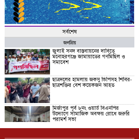
সর্বশেষ
জনপ্রিয়
জুলাই সনদ বাস্তবায়নের দাবিতে
মনোহরগঞ্জে জামায়াতের গণমিছিল ও
সমাবেশ
ছাত্রদলের হামলায় জকসু ভিপিসহ শিবির-
ছাত্রশক্তির বেশ কয়েকজন আহত
মির্জাপুর পূর্ব ৮নং ওয়ার্ড বিএনপির
উদ্যোগে সামাজিক অবক্ষয় রোধে জরুরি
পরামর্শ সভা
ভ্রমণ কাহিনী: পদ্মা পারে আনন্দ ভ্রমণ –