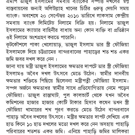
এমপি তাজুল ইসলামের সমবায় ব্যাংকের সম্পত্তি দখলের স্বপ্ন
বাস্তবায়নের জন্যই অলিউল্লাহ খানের চিঠির গুরুত্ব দেয়নি সময়
ব্যাংক। অবশেষে ২০ সেপ্টেম্বর ২০১০ তারিখে লাকসাম কেন্দ্রীয়
সমবায় ব্যাংক লিমিটেড নিলামে বিক্রি হয়। নিলামে তাজুল
ইসলামের ক্যাডার বাহিনীর বাধায় অন্য কোন ব্যক্তি বা প্রতিষ্ঠান
ওই নিলামে অংশগ্রহণ করতে পারেনি।
কূটকৌশলে পাকা খেলোয়াড়, তাজুল ইসলাম তার স্ত্রী ফৌজিয়া
ইসলামকে দিয়ে চট্টগ্রামের বান্দরবানের পাহাড়ের শত শত একর
জমি জবর দখল করে নেন ।
জানা যায় মন্ত্রী তাজুল ইসলামের ক্ষমতার দাপটে তার স্ত্রী ফৌজিয়া
ইসলামও অবৈধ দখল উৎসবে মেতে উঠেন। স্বামীর দানবীয়
ক্ষমতার শক্তিতে পিছিয়ে ছিলেননা মন্ত্রীপত্নী ফৌজিয়া ইসলাম।
সম্পদ অর্জনে ক্ষমতাধর স্বামীর সাথে প্রতিযোগিতায় নেমে পড়েন
ফৌজিয়া। তাজুল রাস্তাঘাট, পুল কালভার্ট থেকে যখন অবৈধ
কমিশনের হাজার হাজার কোটি টাকার হিসাব কষেন তখন স্ত্রী
ফৌজিয়া খামারের শখ পূরণ করতে মেতে উঠেন বান্দরবানে
পাহাড় অবৈধ দখলের উৎসবে। মন্ত্রীর ক্ষমতার দাপট দেখিয়ে এক
হাত কিনে ১০ হাত দখলের মতো দখল করে নেন অসহায় পাহাড়ি
পরিবারের শতশত একর জমি। এনিয়ে পাহাড়ি জমির মালিকরা