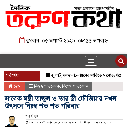
বুধবার, ০৫ অগাস্ট ২০২৬, ০৮:৫৫ অপরাহ্ন
Toggle
navigation
সর্বশেষ :
জুলাই সনদ বাস্তবায়নের দাবিতে মনোহরগঞ্জে জামায
হোম
নিজস্ব প্রতিবেদক
,
বিশেষ প্রতিবেদন
সাবেক মন্ত্রী তাজুল ও তার স্ত্রী ফৌজিয়ার দখল
উৎসবে নিঃস্ব শত শত পরিবার
আবু ইউসুফ:
প্রকাশিত: বৃহস্পতিবার, ১৯ সেপ্টেম্বর, ২০২৪
২৮৫ বার পড়া হয়েছে