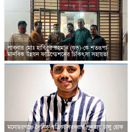
পাবনার মোঃ হাবিবুর রহমান (শুভ)-কে শতরূপা
মানবিক উন্নয়ন ফাউন্ডেশনের চিকিৎসা সহায়তা
মনোহরগঞ্জে দৈনিক পত্রিকা সরবরাহ পুনরায় চালু হোক