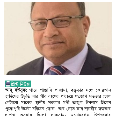
আবু ইউসুফ:
গায়ে পাঞ্জাবি পাজামা, বক্তৃতার মঞ্চে কোরআন
হাদিসের উদ্ধৃতি আর পীর বংশের পরিচয়ে শতভাগ সততার ঢোল
পেটানো সাবেক স্থানীয় সরকার মন্ত্রী তাজুল ইসলাম ছিলেন
পুরোপুরি উল্টো চরিত্রের লোক। তার লোভ আর দানবীয় ক্ষমতার
দাপটে অসহায় ছিলো লাকসাম- মনোহরগঞ্জ উপজেলার