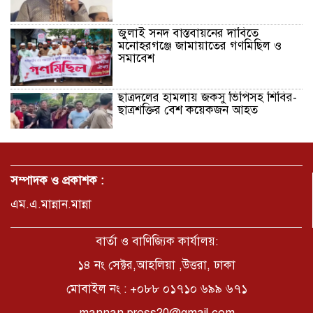
জুলাই সনদ বাস্তবায়নের দাবিতে
মনোহরগঞ্জে জামায়াতের গণমিছিল ও
সমাবেশ
ছাত্রদলের হামলায় জকসু ভিপিসহ শিবির-
ছাত্রশক্তির বেশ কয়েকজন আহত
মির্জাপুর পূর্ব ৮নং ওয়ার্ড বিএনপির
উদ্যোগে সামাজিক অবক্ষয় রোধে জরুরি
সম্পাদক ও প্রকাশক :
পরামর্শ সভা
এম.এ.মান্নান.মান্না
ভ্রমণ কাহিনী: পদ্মা পারে আনন্দ ভ্রমণ –
আব্দুস সাত্তার সুমন
বার্তা ও বাণিজ্যিক কার্যালয়:
১৪ নং সেক্টর,আহলিয়া ,উত্তরা, ঢাকা
মোবাইল নং : +০৮৮ ০১৭১০ ৬৯৯ ৬৭১
সময় –মুক্তা পারভীন
mannan.press20@gmail.com