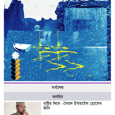
সর্বশেষ
জনপ্রিয়
বৃষ্টির দিনে –সৈয়দ ইসমাইল হোসেন
জনি