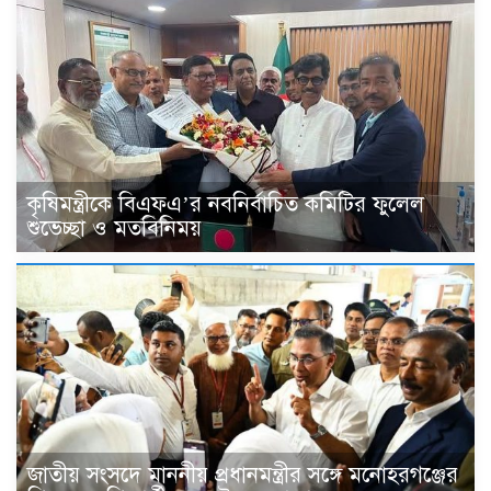
কৃষিমন্ত্রীকে বিএফএ’র নবনির্বাচিত কমিটির ফুলেল
শুভেচ্ছা ও মতবিনিময়
জাতীয় সংসদে মাননীয় প্রধানমন্ত্রীর সঙ্গে মনোহরগঞ্জের