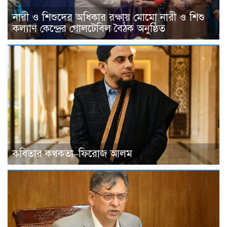
নারী ও শিশুদের অধিকার রক্ষায় মোমো নারী ও শিশু
কল্যাণ কেন্দ্রের গোলটেবিল বৈঠক অনুষ্ঠিত
কবিতার কথকতা–ফিরোজ আলম