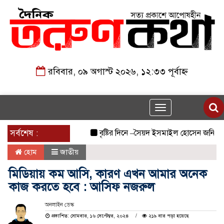
রবিবার, ০৯ অগাস্ট ২০২৬, ১২:৩৩ পূর্বাহ্ন
Toggle
navigation
সর্বশেষ :
বৃষ্টির দিনে –সৈয়দ ইসমাইল হোসেন জনি
জুলা
হোম
জাতীয়
মিডিয়ায় কম আসি, কারণ এখন আমার অনেক
কাজ করতে হবে : আসিফ নজরুল
অনলাইন ডেস্ক
প্রকাশিত: সোমবার, ১৬ সেপ্টেম্বর, ২০২৪
২১৯ বার পড়া হয়েছে