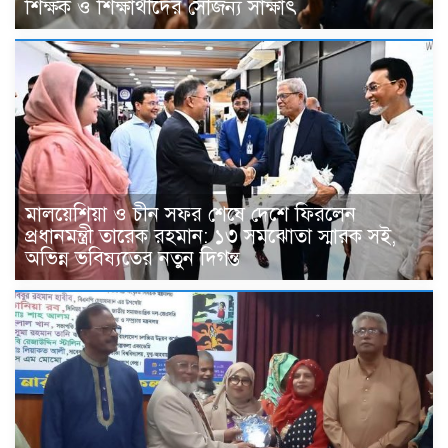
শিক্ষক ও শিক্ষার্থীদের সৌজন্য সাক্ষাৎ
মালয়েশিয়া ও চীন সফর শেষে দেশে ফিরলেন
প্রধানমন্ত্রী তারেক রহমান: ১৩ সমঝোতা স্মারক সই,
অভিন্ন ভবিষ্যতের নতুন দিগন্ত