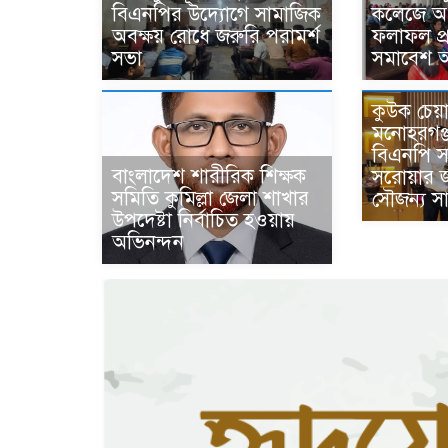
বিএনপির উদ্যোগে সামাজিক
কলেজে অর্ধ
অবক্ষয় রোধে জরুরি পরামর্শ
ফলাফল প
সভা
সমাবেশ অন
কুউক চেয়া
মনোহরগঞ্
বিএনপি স
বাংলাদেশ শারীরিক শিক্ষক
সরোয়ার 
সমিতি কুমিল্লা জেলা শাখার
সৌজন্য সা
উপদেষ্টা নির্বাচিত হওয়ায়
অভিনন্দন