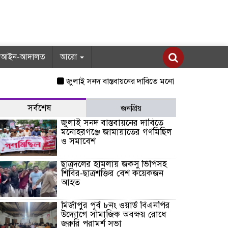
আইন-আদালত
আরো
জুলাই সনদ বাস্তবায়নের দাবিতে মনোহরগঞ্জে জামায়াতের গণম
সর্বশেষ
জনপ্রিয়
জুলাই সনদ বাস্তবায়নের দাবিতে
মনোহরগঞ্জে জামায়াতের গণমিছিল
ও সমাবেশ
ছাত্রদলের হামলায় জকসু ভিপিসহ
শিবির-ছাত্রশক্তির বেশ কয়েকজন
আহত
মির্জাপুর পূর্ব ৮নং ওয়ার্ড বিএনপির
উদ্যোগে সামাজিক অবক্ষয় রোধে
জরুরি পরামর্শ সভা