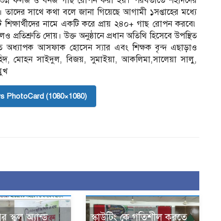
বিভিন্ন ফলজ ও বনজ গাছ রোপন করা হয়। পরবর্তীতে শহীদদের
তাদের সাথে কথা বলে জানা গিয়েছে আগামী ১সপ্তাহের মধ্যে
টি শিক্ষার্থীদের নামে একটি করে প্রায় ২৪০+ গাছ রোপন করবে৷
প্রতিশ্রুতি দোয়। উক্ত অনুষ্ঠানে প্রধান অতিথি হিসেবে উপস্থিত
িত অধ্যাপক আসফাক হোসেন স্যার এবং শিক্ষক বৃন্দ এছাড়াও
 জাহিদ, মোহন সাইদুল, বিজয়, সুমাইয়া, আকলিমা,সালেয়া সালু,
মুখ
s PhotoCard (1080×1080)
স্কুল অ্যান্ড
স্কাউটিং কে গতিশীল করতে