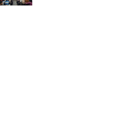
ভ্রমণ কাহিনী: পদ্মা পারে আনন্দ
ভ্রমণ –আব্দুস সাত্তার সুমন
সময় –মুক্তা পারভীন
কক্সবাজার ইনানী বিচে ‘কুমিল্লা
কবি পরিষদ’-এর আনন্দ ভ্রমণ ও
সম্মাননা স্মারক বিতরণ
পাবনার মোঃ হাবিবুর রহমান
(শুভ)-কে শতরূপা মানবিক উন্নয়ন
ফাউন্ডেশনের চিকিৎসা সহায়তা
ইলোরা আন্তর্জাতিক সাহিত্য
কাননের উদ্যোগে ‘বর্ষার কবিতা
পাঠ ও আলোচনা অনুষ্ঠান’ অনুষ্ঠিত
আলীনকিপুর স্কুল অ্যান্ড কলেজে