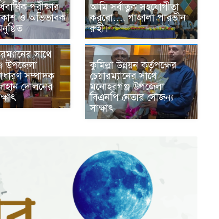
বার্ষিক পরীক্ষার
আমি সর্বাত্নক সহযোগীতা
্রকাশ ও অভিভাবক
করবো…. গাজালা পারভীন
ুষ্ঠিত
রুহী।
রম্যানের সাথে
কুমিল্লা উন্নয়ন কর্তৃপক্ষের
জ উপজেলা
চেয়ারম্যানের সাথে
াধারণ সম্পাদক
মনোহরগঞ্জ উপজেলা
জাহান দোলনের
বিএনপি নেতার সৌজন্য
ক্ষাৎ
সাক্ষাৎ