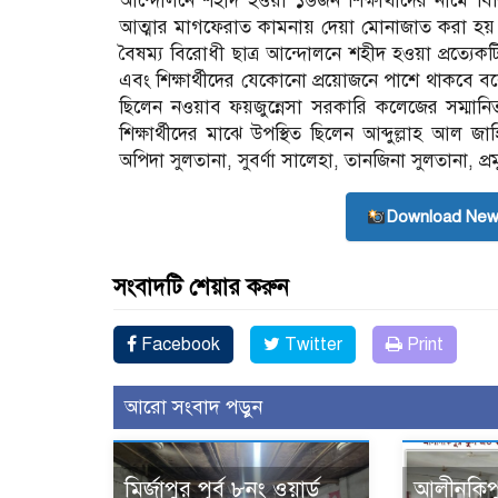
আন্দোলনে শহীদ হওয়া ১৬জন শিক্ষার্থীদের নামে 
আত্মার মাগফেরাত কামনায় দেয়া মোনাজাত করা হয়। 
বৈষম্য বিরোধী ছাত্র আন্দোলনে শহীদ হওয়া প্রত্যেক
এবং শিক্ষার্থীদের যেকোনো প্রয়োজনে পাশে থাকবে বলেও 
ছিলেন নওয়াব ফয়জুন্নেসা সরকারি কলেজের সম্মান
শিক্ষার্থীদের মাঝে উপস্থিত ছিলেন আব্দুল্লাহ আল
অপিদা সুলতানা, সুবর্ণা সালেহা, তানজিনা সুলতানা, প্র
Download New
সংবাদটি শেয়ার করুন
Facebook
Twitter
Print
আরো সংবাদ পড়ুন
মির্জাপুর পূর্ব ৮নং ওয়ার্ড
আলীনকিপুর 