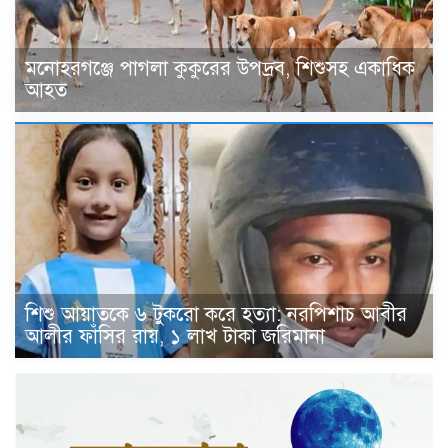
মনোহরগঞ্জে পাগলা কুকুরের উপদ্রব, শিশুসহ একাধিক
আহত
শিশু আয়াতকে ৬ টুকরো করে হত্যা: নরপিশাচ আবীর
আলীর ফাঁসির রায়, ১ লাখ টাকা জরিমানা