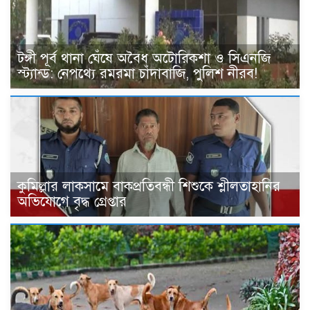
টঙ্গী পূর্ব থানা ঘেঁষে অবৈধ অটোরিকশা ও সিএনজি
স্ট্যান্ড: নেপথ্যে রমরমা চাঁদাবাজি, পুলিশ নীরব!
কুমিল্লার লাকসামে বাকপ্রতিবন্ধী শিশুকে শ্লীলতাহানির
অভিযোগে বৃদ্ধ গ্রেপ্তার