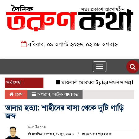
রবিবার, ০৯ অগাস্ট ২০২৬, ০২:০৮ অপরাহ্ন
Toggle
navigation
সর্বশেষ :
মাওলানা মোবারক উল্লাহর দাফন সম্পন্ন
২৩তম র
হোম
অপরাধ
,
আইন-আদালত
আনার হত্যা: শাহীনের বাসা থেকে দুটি গাড়ি
জব্দ
অনলাইন ডেস্ক
প্রকাশিত: মঙ্গলবার, ১১ জুন, ২০২৪
৩৫০ বার পড়া হয়েছে