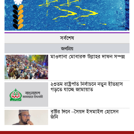
সর্বশেষ
জনপ্রিয়
মাওলানা মোবারক উল্লাহর দাফন সম্পন্ন
২৩তম রাষ্ট্রপতি নির্বাচনে নতুন ইতিহাস
গড়তে যাচ্ছে জামায়াত
বৃষ্টির দিনে –সৈয়দ ইসমাইল হোসেন
জনি