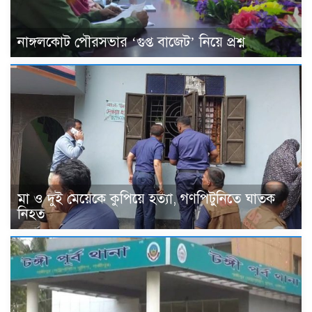
নাঙ্গলকোট পৌরসভার ‘গুপ্ত বাজেট’ নিয়ে প্রশ্ন
মা ও দুই মেয়েকে কুপিয়ে হত্যা, গণপিটুনিতে ঘাতক
নিহত