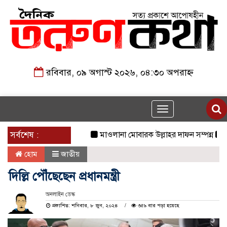
রবিবার, ০৯ অগাস্ট ২০২৬, ০৪:৩০ অপরাহ্ন
Toggle
navigation
সর্বশেষ :
মাওলানা মোবারক উল্লাহর দাফন সম্পন্ন
২৩তম র
হোম
জাতীয়
দিল্লি পৌঁছেছেন প্রধানমন্ত্রী
অনলাইন ডেস্ক
প্রকাশিত: শনিবার, ৮ জুন, ২০২৪
৩৫৯ বার পড়া হয়েছে