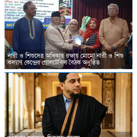
নারী ও শিশুদের অধিকার রক্ষায় মোমো নারী ও শিশু
কল্যাণ কেন্দ্রের গোলটেবিল বৈঠক অনুষ্ঠিত