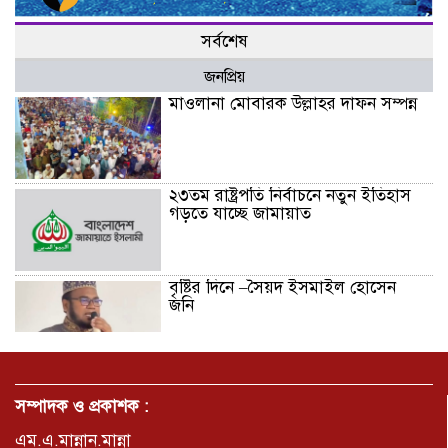
সর্বশেষ
জনপ্রিয়
মাওলানা মোবারক উল্লাহর দাফন সম্পন্ন
২৩তম রাষ্ট্রপতি নির্বাচনে নতুন ইতিহাস
গড়তে যাচ্ছে জামায়াত
বৃষ্টির দিনে –সৈয়দ ইসমাইল হোসেন
জনি
জুলাই সনদ বাস্তবায়নের দাবিতে
মনোহরগঞ্জে জামায়াতের গণমিছিল ও
সম্পাদক ও প্রকাশক :
সমাবেশ
এম.এ.মান্নান.মান্না