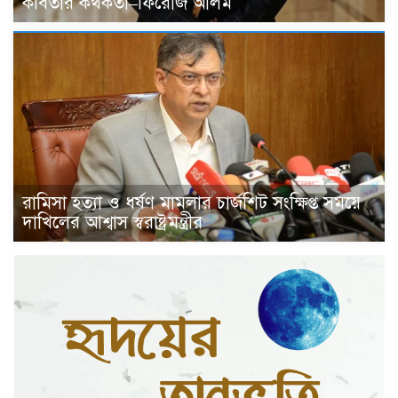
কবিতার কথকতা–ফিরোজ আলম
রামিসা হত্যা ও ধর্ষণ মামলার চার্জশিট সংক্ষিপ্ত সময়ে
দাখিলের আশ্বাস স্বরাষ্ট্রমন্ত্রীর