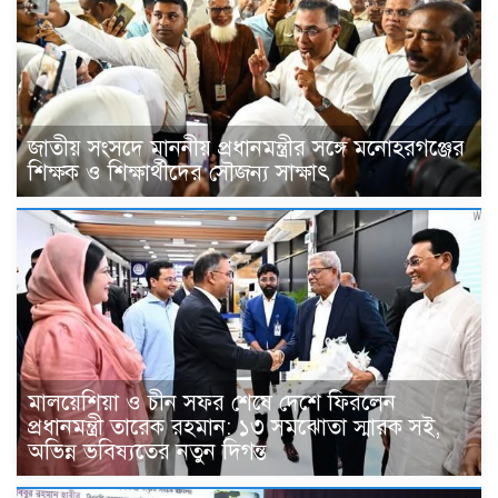
জাতীয় সংসদে মাননীয় প্রধানমন্ত্রীর সঙ্গে মনোহরগঞ্জের
শিক্ষক ও শিক্ষার্থীদের সৌজন্য সাক্ষাৎ
মালয়েশিয়া ও চীন সফর শেষে দেশে ফিরলেন
প্রধানমন্ত্রী তারেক রহমান: ১৩ সমঝোতা স্মারক সই,
অভিন্ন ভবিষ্যতের নতুন দিগন্ত