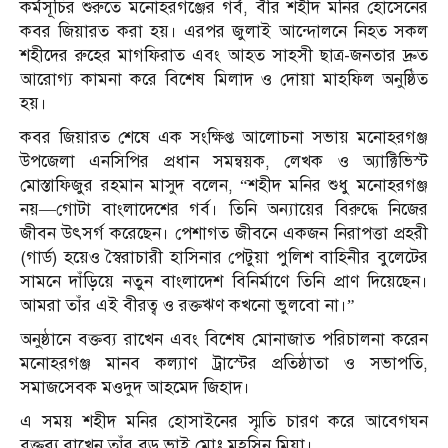
কর্মসূচির শুরুতে মনোহরগঞ্জের গর্ব, বীর শহীদ মনির হোসেনের
কবর জিয়ারত করা হয়। এরপর জুলাই আন্দোলনে নিহত সকল
শহীদের রুহের মাগফিরাত এবং আহত সাহসী ছাত্র-জনতার দ্রুত
আরোগ্য কামনা করে বিশেষ মিলাদ ও দোয়া মাহফিল অনুষ্ঠিত
হয়।
কবর জিয়ারত শেষে এক সংক্ষিপ্ত আলোচনা সভায় মনোহরগঞ্জ
উপজেলা এনসিপির প্রধান সমন্বয়ক, লেখক ও অ্যাক্টিভিস্ট
মোস্তাফিজুর রহমান মাসুদ বলেন, “শহীদ মনির শুধু মনোহরগঞ্জ
নয়—গোটা বাংলাদেশের গর্ব। তিনি অন্যায়ের বিরুদ্ধে নিজের
জীবন উৎসর্গ করেছেন। পেশাগত জীবনে একজন নিরাপত্তা প্রহরী
(গার্ড) হয়েও স্বৈরাচারী হাসিনার পেটুয়া পুলিশ বাহিনীর বুলেটের
সামনে দাঁড়িয়ে নতুন বাংলাদেশ বিনির্মাণে তিনি প্রাণ দিয়েছেন।
আমরা তাঁর এই বীরত্ব ও রক্তঋণ কখনো ভুলবো না।”
অনুষ্ঠানে বক্তব্য রাখেন এবং বিশেষ মোনাজাত পরিচালনা করেন
মনোহরগঞ্জ মানব কল্যাণ ট্রাস্টের প্রতিষ্ঠাতা ও সভাপতি,
সমাজসেবক মওদুদ আহমেদ জিহাদ।
এ সময় শহীদ মনির হোসাইনের স্মৃতি চারণ করে আবেগঘন
বক্তব্য রাখেন তাঁর বড় ভাই মোঃ মহসিন মিয়া।