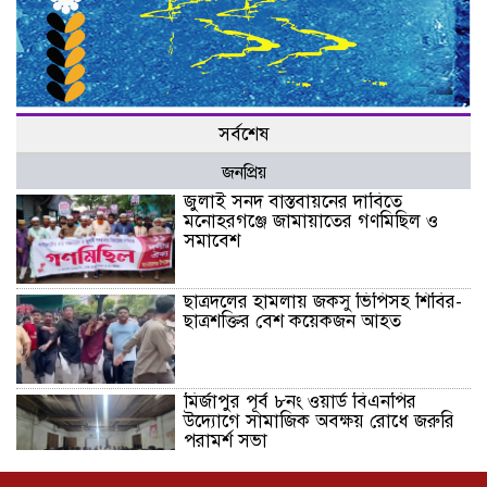
সর্বশেষ
জনপ্রিয়
জুলাই সনদ বাস্তবায়নের দাবিতে
মনোহরগঞ্জে জামায়াতের গণমিছিল ও
সমাবেশ
ছাত্রদলের হামলায় জকসু ভিপিসহ শিবির-
ছাত্রশক্তির বেশ কয়েকজন আহত
মির্জাপুর পূর্ব ৮নং ওয়ার্ড বিএনপির
উদ্যোগে সামাজিক অবক্ষয় রোধে জরুরি
পরামর্শ সভা