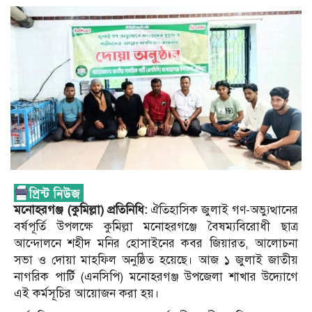
মনোহরগঞ্জ (কুমিল্লা) প্রতিনিধি:
ঐতিহাসিক জুলাই গণ-অভ্যুত্থানের
বর্ষপূর্তি উপলক্ষে কুমিল্লা মনোহরগঞ্জে বৈষম্যবিরোধী ছাত্র
আন্দোলনে শহীদ মনির হোসাইনের কবর জিয়ারত, আলোচনা
সভা ও দোয়া মাহফিল অনুষ্ঠিত হয়েছে। আজ ১ জুলাই জাতীয়
নাগরিক পার্টি (এনসিপি) মনোহরগঞ্জ উপজেলা শাখার উদ্যোগে
এই কর্মসূচির আয়োজন করা হয়।