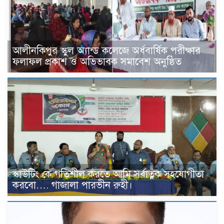
আলীনকিপুর স্কুল অ্যান্ড কলেজে অর্ধবার্ষিক পরীক্ষার
ফলাফল প্রকাশ ও অভিভাবক সমাবেশ অনুষ্ঠিত
স্কাউটিং কে গতিশীল করতে আমি সর্বাত্নক সহযোগীতা
করবো…. গাজালা পারভীন রুহী।