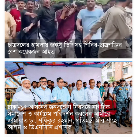
ছাত্রদলের হামলায় জকসু ভিপিসহ শিবির-ছাত্রশক্তির
বেশ কয়েকজন আহত
ঢাকা-১৫ আসনের জনদুর্ভোগ নিরসনে নাগরিক
সমাবেশ ও কার্যক্রম পরিদর্শন করলেন আমীরে
জামায়াত ডা. শফিকুর রহমান, প্রতিমন্ত্রী মীর শাহে
আলম ও ডিএনসিসি প্রশাসক