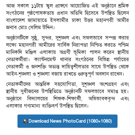
আজ সকাল ১১টায় স্কুল প্রাঙ্গণে আয়োজিত এই অনুষ্ঠানে শ্রমিক
সংগঠনের পৃষ্ঠপোষকতায় প্রধান অতিথি হিসেবে উপস্থিত ছিলেন
বাংলাদেশ জামায়াতে ইসলামীর ঢাকা উত্তর মহানগরী আমীর
জনাব মোঃ সেলিম উদ্দিন।
অনুষ্ঠানটিকে সুষ্ঠু, সুন্দর, সুশৃঙ্খল এবং সফলভাবে সম্পন্ন করার
লক্ষ্যে মহানগরী আমীরের সার্বিক নিরাপত্তা নিশ্চিত করতে পশ্চিম
মানিকদি মঞ্জিল এলাকায় অগ্রণী ভূমিকা পালন করেন স্থানীয়
নেতাকর্মীরা। ক্যান্টনমেন্ট থানার সংগঠনের বিভিন্ন পর্যায়ের
নেতাকর্মী ও জনশক্তি অত্যন্ত দায়িত্বশীলতার সাথে উপস্থিত থেকে
আইন-শৃঙ্খলা ও শৃঙ্খলা বজায় রাখতে গুরুত্বপূর্ণ অবদান রাখেন।
নেতাকর্মীদের আন্তরিক সহযোগিতা, সুশৃঙ্খল অংশগ্রহণ এবং
স্থানীয় সুধীজনের উপস্থিতিতে অনুষ্ঠানটি সফলভাবে সমাপ্ত হয়।
অনুষ্ঠানে বিদ্যালয়ের শিক্ষক-শিক্ষার্থী, অভিভাবকবৃন্দ এবং
এলাকার গণ্যমান্য ব্যক্তিবর্গ উপস্থিত ছিলেন।
Download News PhotoCard (1080×1080)