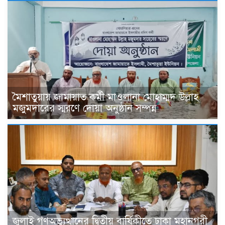
মৈশাতুয়ায় জামায়াত কর্মী মাওলানা মোহাম্মদ উল্লাহ
মজুমদারের স্মরণে দোয়া অনুষ্ঠান সম্পন্ন
জুলাই গণঅভ্যুত্থানের দ্বিতীয় বার্ষিকীতে ঢাকা মহানগরী