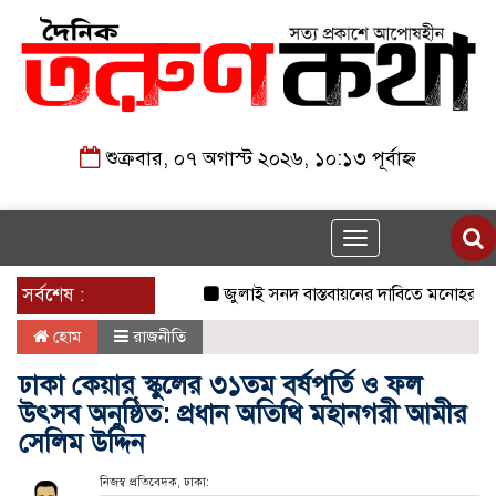
শুক্রবার, ০৭ অগাস্ট ২০২৬, ১০:১৩ পূর্বাহ্ন
Toggle
navigation
সর্বশেষ :
জুলাই সনদ বাস্তবায়নের দাবিতে মনোহরগঞ্জে জ
হোম
রাজনীতি
ঢাকা কেয়ার স্কুলের ৩১তম বর্ষপূর্তি ও ফল
উৎসব অনুষ্ঠিত: প্রধান অতিথি মহানগরী আমীর
সেলিম উদ্দিন
নিজস্ব প্রতিবেদক, ঢাকা: