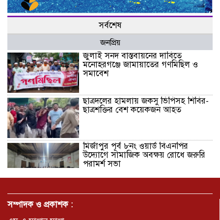
সর্বশেষ
জনপ্রিয়
জুলাই সনদ বাস্তবায়নের দাবিতে
মনোহরগঞ্জে জামায়াতের গণমিছিল ও
সমাবেশ
ছাত্রদলের হামলায় জকসু ভিপিসহ শিবির-
ছাত্রশক্তির বেশ কয়েকজন আহত
মির্জাপুর পূর্ব ৮নং ওয়ার্ড বিএনপির
উদ্যোগে সামাজিক অবক্ষয় রোধে জরুরি
পরামর্শ সভা
ভ্রমণ কাহিনী: পদ্মা পারে আনন্দ ভ্রমণ –
আব্দুস সাত্তার সুমন
সম্পাদক ও প্রকাশক :