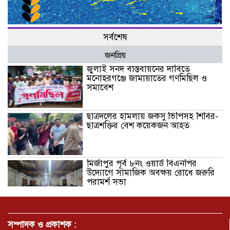
সর্বশেষ
জনপ্রিয়
জুলাই সনদ বাস্তবায়নের দাবিতে
মনোহরগঞ্জে জামায়াতের গণমিছিল ও
সমাবেশ
ছাত্রদলের হামলায় জকসু ভিপিসহ শিবির-
ছাত্রশক্তির বেশ কয়েকজন আহত
মির্জাপুর পূর্ব ৮নং ওয়ার্ড বিএনপির
উদ্যোগে সামাজিক অবক্ষয় রোধে জরুরি
পরামর্শ সভা
ভ্রমণ কাহিনী: পদ্মা পারে আনন্দ ভ্রমণ –
আব্দুস সাত্তার সুমন
সম্পাদক ও প্রকাশক :