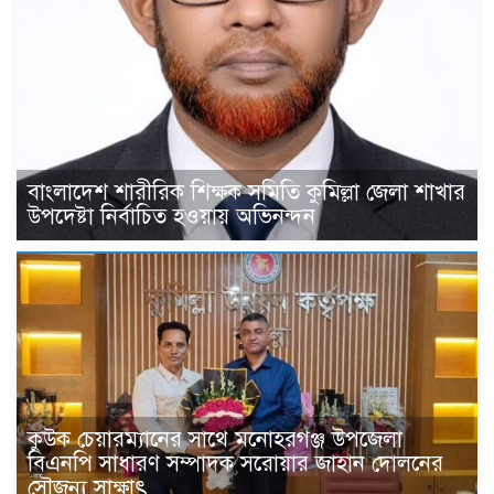
বাংলাদেশ শারীরিক শিক্ষক সমিতি কুমিল্লা জেলা শাখার
উপদেষ্টা নির্বাচিত হওয়ায় অভিনন্দন
কুউক চেয়ারম্যানের সাথে মনোহরগঞ্জ উপজেলা
বিএনপি সাধারণ সম্পাদক সরোয়ার জাহান দোলনের
সৌজন্য সাক্ষাৎ