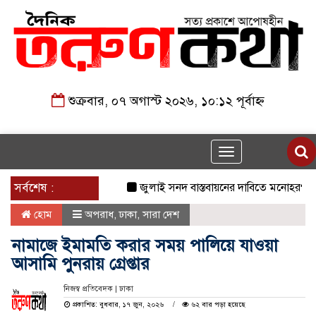
শুক্রবার, ০৭ অগাস্ট ২০২৬, ১০:১২ পূর্বাহ্ন
Toggle
navigation
সর্বশেষ :
জুলাই সনদ বাস্তবায়নের দাবিতে মনোহরগঞ্জে জা
হোম
অপরাধ
,
ঢাকা
,
সারা দেশ
নামাজে ইমামতি করার সময় পালিয়ে যাওয়া
আসামি পুনরায় গ্রেপ্তার
নিজস্ব প্রতিবেদক | ঢাকা
প্রকাশিত: বুধবার, ১৭ জুন, ২০২৬
৬২ বার পড়া হয়েছে