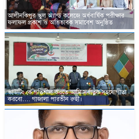
আলীনকিপুর স্কুল অ্যান্ড কলেজে অর্ধবার্ষিক পরীক্ষার
ফলাফল প্রকাশ ও অভিভাবক সমাবেশ অনুষ্ঠিত
স্কাউটিং কে গতিশীল করতে আমি সর্বাত্নক সহযোগীতা
করবো…. গাজালা পারভীন রুহী।