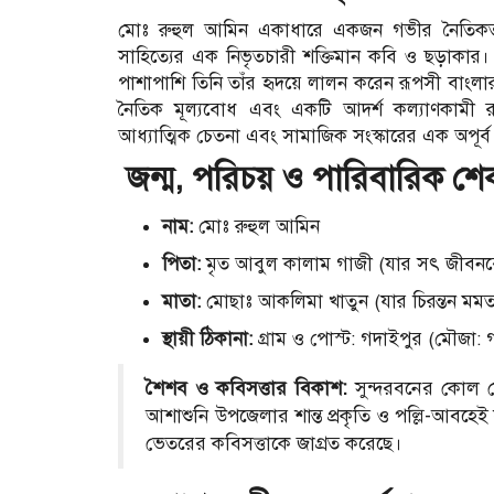
মোঃ রুহুল আমিন একাধারে একজন গভীর নৈতিকতাবোধসম
সাহিত্যের এক নিভৃতচারী শক্তিমান কবি ও ছড়াকার। যা
পাশাপাশি তিনি তাঁর হৃদয়ে লালন করেন রূপসী বাংলার শ
নৈতিক মূল্যবোধ এবং একটি আদর্শ কল্যাণকামী রাষ্ট্
আধ্যাত্মিক চেতনা এবং সামাজিক সংস্কারের এক অপূর্ব 
জন্ম, পরিচয় ও পারিবারিক শ
নাম:
মোঃ রুহুল আমিন
পিতা:
মৃত আবুল কালাম গাজী (যার সৎ জীবন
মাতা:
মোছাঃ আকলিমা খাতুন (যার চিরন্তন মম
স্থায়ী ঠিকানা:
গ্রাম ও পোস্ট: গদাইপুর (মৌজা: গ
শৈশব ও কবিসত্তার বিকাশ:
সুন্দরবনের কোল ঘে
আশাশুনি উপজেলার শান্ত প্রকৃতি ও পল্লি-আবহে
ভেতরের কবিসত্তাকে জাগ্রত করেছে।