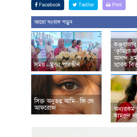
Facebook
Twitter
Print
আরো সংবাদ পড়ুন
কক্সবাজার
‘কুমিল্লা
আনন্দ ভ্র
সময় –মুক্তা পারভীন
স্মারক বি
সিক্ত অনুতপ্ত আমি– জি জে
আফরোজ
অন্যরকম
কামরুন না