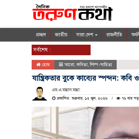
প্রচ্ছদ
জাতীয়
সারা দেশ
রাজনীতি
অর্থ
সর্বশেষ :
হোম
আরো
,
কবিতা
,
শিল্প-সাহিত্য
যান্ত্রিকতার বুকে কাব্যের স্পন্দন: ক
এম.এ.মান্নান.মান্না:
প্রকাশিত: শুক্রবার, ১২ জুন, ২০২৬
৭৯ বার পড়