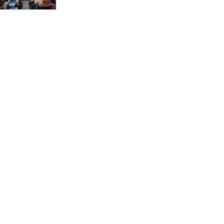
ভ্রমণ কাহিনী: পদ্মা পারে আনন্দ
ভ্রমণ –আব্দুস সাত্তার সুমন
সময় –মুক্তা পারভীন
কক্সবাজার ইনানী বিচে ‘কুমিল্লা
কবি পরিষদ’-এর আনন্দ ভ্রমণ ও
সম্মাননা স্মারক বিতরণ
পাবনার মোঃ হাবিবুর রহমান
(শুভ)-কে শতরূপা মানবিক উন্নয়ন
ফাউন্ডেশনের চিকিৎসা সহায়তা
ইলোরা আন্তর্জাতিক সাহিত্য
কাননের উদ্যোগে ‘বর্ষার কবিতা
পাঠ ও আলোচনা অনুষ্ঠান’ অনুষ্ঠিত
আলীনকিপুর স্কুল অ্যান্ড কলেজে