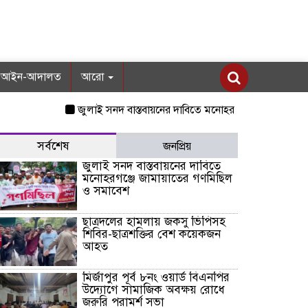
আইন-আদালত
আরো
জুলাই সনদ বাস্তবায়নের দাবিতে মনোহরগঞ্জে জামায়াতের গণমিছিল 
সর্বশেষ
জনপ্রিয়
জুলাই সনদ বাস্তবায়নের দাবিতে
মনোহরগঞ্জে জামায়াতের গণমিছিল
ও সমাবেশ
ছাত্রদলের হামলায় জকসু ভিপিসহ
শিবির-ছাত্রশক্তির বেশ কয়েকজন
আহত
মির্জাপুর পূর্ব ৮নং ওয়ার্ড বিএনপির
উদ্যোগে সামাজিক অবক্ষয় রোধে
জরুরি পরামর্শ সভা