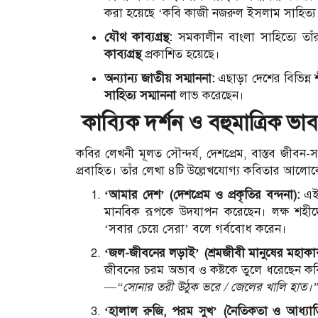
করা হয়েছে ‘কবি কাজী নজরুল ইসলাম সাহিত্য 
যৌথ কাব্যগ্রন্থ:
সমকালীন বাংলা সাহিত্যে তাঁর 
কাব্যগ্রন্থ
প্রকাশিত হয়েছে।
অন্যান্য জাতীয় সম্মাননা:
এছাড়া দেশের বিভিন্ন শ
সাহিত্য সম্মাননা
লাভ করেছেন।
কাব্যিক দর্শন ও বহুমাত্রিক ভাব
কবির লেখনী মূলত সৌন্দর্য, দেশপ্রেম, বাস্তব জীবন-
প্রবাহিত। তাঁর লেখা ৪টি উল্লেখযোগ্য কবিতার আলো
‘আমার দেশ’ (দেশপ্রেম ও প্রকৃতির বন্দনা):
এই 
মানবিক রূপকে উদযাপন করেছেন। লক্ষ শহীদের
‘সবার চেয়ে সেরা’ বলে গর্ববোধ করেন।
‘জল-জীবনের লড়াই’ (শ্রমজীবী মানুষের মহাকাব্
জীবনের চরম অভাব ও কষ্টকে তুলে ধরেছেন কবি
—
“সোনার তরী উঠুক ভরে / জেলের খালি হাত।
‘হালাল রুজি, পরম সুখ’ (নৈতিকতা ও আধ্যাত