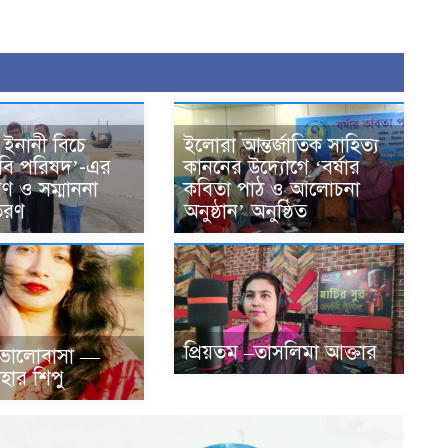
 ইনানী বিচে
ইলোরা আন্তর্জাতিক সাহিত্য
 কবি পরিষদ’-এর
কাননের উদ্যোগে ‘বর্ষার
মণ ও সম্মাননা
কবিতা পাঠ ও আলোচনা
তরণ
অনুষ্ঠান’ অনুষ্ঠিত
প্রিয়তম –তাসলিমা আক্তার
 ভালোবাসা —
হার শিপু