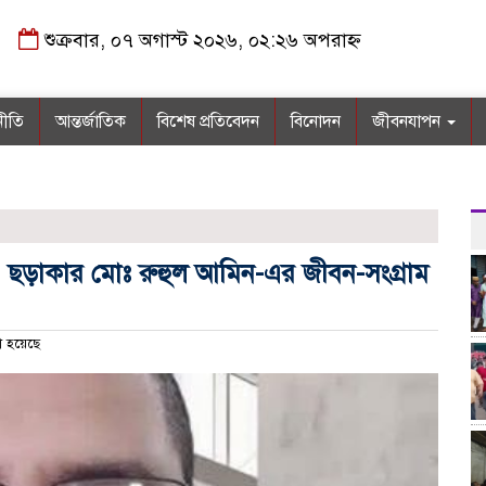
শুক্রবার, ০৭ অগাস্ট ২০২৬, ০২:২৬ অপরাহ্ন
নীতি
আন্তর্জাতিক
বিশেষ প্রতিবেদন
বিনোদন
জীবনযাপন
বি ও ছড়াকার মোঃ রুহুল আমিন-এর জীবন-সংগ্রাম
া হয়েছে