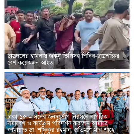
ছাত্রদলের হামলায় জকসু ভিপিসহ শিবির-ছাত্রশক্তির
বেশ কয়েকজন আহত
ঢাকা-১৫ আসনের জনদুর্ভোগ নিরসনে নাগরিক
সমাবেশ ও কার্যক্রম পরিদর্শন করলেন আমীরে
জামায়াত ডা. শফিকুর রহমান, প্রতিমন্ত্রী মীর শাহে