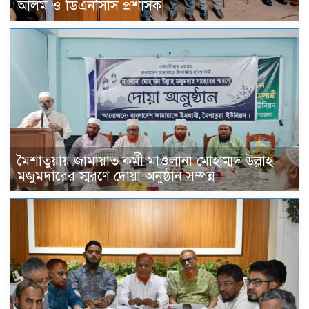
আলম ও ডিএনসিসি প্রশাসক
মৈশাতুয়ায় জামায়াত কর্মী মাওলানা মোহাম্মদ উল্লাহ
মজুমদারের স্মরণে দোয়া অনুষ্ঠান সম্পন্ন