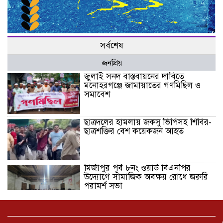
সর্বশেষ
জনপ্রিয়
জুলাই সনদ বাস্তবায়নের দাবিতে
মনোহরগঞ্জে জামায়াতের গণমিছিল ও
সমাবেশ
ছাত্রদলের হামলায় জকসু ভিপিসহ শিবির-
ছাত্রশক্তির বেশ কয়েকজন আহত
মির্জাপুর পূর্ব ৮নং ওয়ার্ড বিএনপির
উদ্যোগে সামাজিক অবক্ষয় রোধে জরুরি
পরামর্শ সভা
ভ্রমণ কাহিনী: পদ্মা পারে আনন্দ ভ্রমণ –