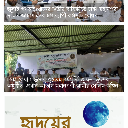
জুলাই গণঅভ্যুত্থানের দ্বিতীয় বার্ষিকীতে ঢাকা মহানগরী
দক্ষিণ জামায়াতের মাসব্যাপী কর্মসূচি ঘোষণা
ঢাকা কেয়ার স্কুলের ৩১তম বর্ষপূর্তি ও ফল উৎসব
অনুষ্ঠিত: প্রধান অতিথি মহানগরী আমীর সেলিম উদ্দিন