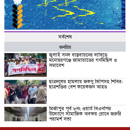
সর্বশেষ
জনপ্রিয়
জুলাই সনদ বাস্তবায়নের দাবিতে
মনোহরগঞ্জে জামায়াতের গণমিছিল ও
সমাবেশ
ছাত্রদলের হামলায় জকসু ভিপিসহ শিবির-
ছাত্রশক্তির বেশ কয়েকজন আহত
মির্জাপুর পূর্ব ৮নং ওয়ার্ড বিএনপির
উদ্যোগে সামাজিক অবক্ষয় রোধে জরুরি
পরামর্শ সভা