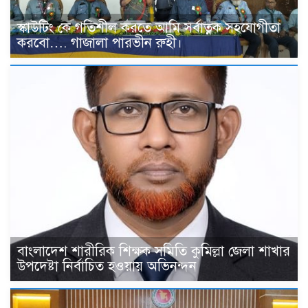
স্কাউটিং কে গতিশীল করতে আমি সর্বাত্নক সহযোগীতা
করবো…. গাজালা পারভীন রুহী।
বাংলাদেশ শারীরিক শিক্ষক সমিতি কুমিল্লা জেলা শাখার
উপদেষ্টা নির্বাচিত হওয়ায় অভিনন্দন