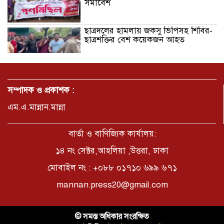
সমাবেশ
ছাত্রদলের হামলায় জকসু ভিপিসহ শিবির-
ছাত্রশক্তির বেশ কয়েকজন আহত
মির্জাপুর পূর্ব ৮নং ওয়ার্ড বিএনপির
উদ্যোগে সামাজিক অবক্ষয় রোধে জরুরি
সম্পাদক ও প্রকাশক :
পরামর্শ সভা
এম.এ.মান্নান.মান্না
ভ্রমণ কাহিনী: পদ্মা পারে আনন্দ ভ্রমণ –
আব্দুস সাত্তার সুমন
বার্তা ও বাণিজ্যিক কার্যালয়:
১৪ নং সেক্টর,আহলিয়া ,উত্তরা, ঢাকা
মোবাইল নং : +০৮৮ ০১৭১০ ৬৯৯ ৬৭১
সময় –মুক্তা পারভীন
mannan.press20@gmail.com
কক্সবাজার ইনানী বিচে ‘কুমিল্লা কবি
© সমস্ত অধিকার সংরক্ষিত