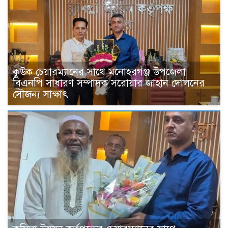
কুউক চেয়ারম্যানের সাথে মনোহরগঞ্জ উপজেলা
বিএনপি সাধারণ সম্পাদক সরোয়ার জাহান দোলনের
সৌজন্য সাক্ষাৎ