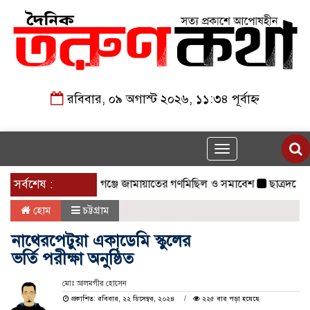
রবিবার, ০৯ অগাস্ট ২০২৬, ১১:৩৪ পূর্বাহ্ন
Toggle
navigation
়নের দাবিতে মনোহরগঞ্জে জামায়াতের গণমিছিল ও সমাবেশ
সর্বশেষ :
ছাত্রদলের হামল
হোম
চট্টগ্রাম
নাথেরপেটুয়া একাডেমি স্কুলের
ভর্তি পরীক্ষা অনুষ্ঠিত
মোঃ আলমগীর হোসেন
প্রকাশিত: রবিবার, ২২ ডিসেম্বর, ২০২৪
২২৫ বার পড়া হয়েছে