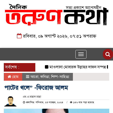
রবিবার, ০৯ অগাস্ট ২০২৬, ০৭:৫১ অপরাহ্ন
Toggle
navigation
সর্বশেষ :
মাওলানা মোবারক উল্লাহর দাফন সম্পন্ন
২৩তম র
হোম
আরো
,
কবিতা
,
শিল্প-সাহিত্য
পাটের থলে” -ফিরোজ আলম
এম.এ.মান্নান.মান্না
প্রকাশিত: শনিবার, ২৩ নভেম্বর, ২০২৪
১৪৬ বার পড়া হয়েছে