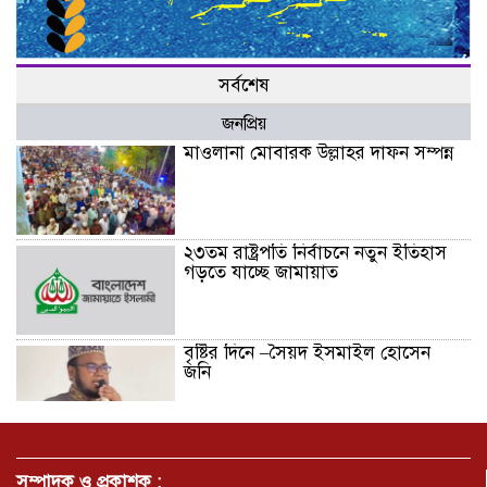
সর্বশেষ
জনপ্রিয়
মাওলানা মোবারক উল্লাহর দাফন সম্পন্ন
২৩তম রাষ্ট্রপতি নির্বাচনে নতুন ইতিহাস
গড়তে যাচ্ছে জামায়াত
বৃষ্টির দিনে –সৈয়দ ইসমাইল হোসেন
জনি
জুলাই সনদ বাস্তবায়নের দাবিতে
মনোহরগঞ্জে জামায়াতের গণমিছিল ও
সম্পাদক ও প্রকাশক :