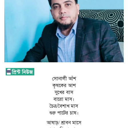
সোনালী আঁশ
কৃষকের আশ
সুখের বাস
বারো মাস।
চৈত্র/বৈশাখ মাস
শুরু পাটের চাষ।
আষাঢ়/ শ্রাবন মাসে