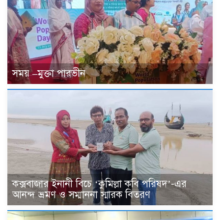
সময় –মুক্তা পারভীন
কক্সবাজার ইনানী বিচে ‘কুমিল্লা কবি পরিষদ’-এর
আনন্দ ভ্রমণ ও সম্মাননা স্মারক বিতরণ