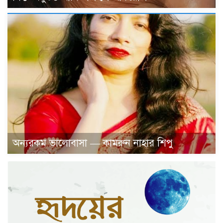
অন্যরকম ভালোবাসা — কামরুন নাহার শিপু