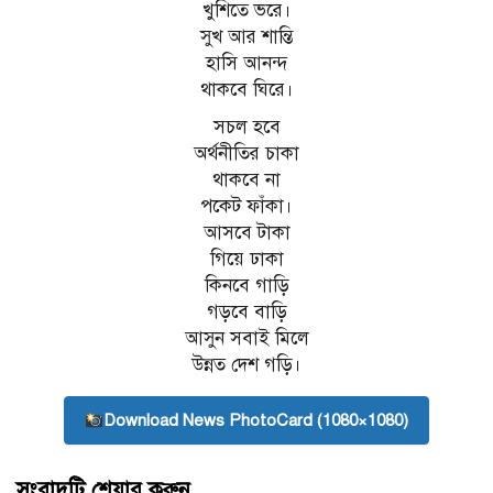
খুশিতে ভরে।
সুখ আর শান্তি
হাসি আনন্দ
থাকবে ঘিরে।
সচল হবে
অর্থনীতির চাকা
থাকবে না
পকেট ফাঁকা।
আসবে টাকা
গিয়ে ঢাকা
কিনবে গাড়ি
গড়বে বাড়ি
আসুন সবাই মিলে
উন্নত দেশ গড়ি।
Download News PhotoCard (1080×1080)
সংবাদটি শেয়ার করুন