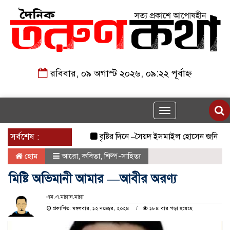
রবিবার, ০৯ অগাস্ট ২০২৬, ০৯:২২ পূর্বাহ্ন
Toggle
navigation
সর্বশেষ :
বৃষ্টির দিনে –সৈয়দ ইসমাইল হোসেন জনি
জুলাই
হোম
আরো
,
কবিতা
,
শিল্প-সাহিত্য
মিষ্টি অভিমানী আমার —আবীর অরণ্য
এম.এ.মান্নান.মান্না
প্রকাশিত: মঙ্গলবার, ১২ নভেম্বর, ২০২৪
১৮৪ বার পড়া হয়েছে