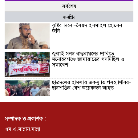
সর্বশেষ
জনপ্রিয়
বৃষ্টির দিনে –সৈয়দ ইসমাইল হোসেন
জনি
জুলাই সনদ বাস্তবায়নের দাবিতে
মনোহরগঞ্জে জামায়াতের গণমিছিল ও
সমাবেশ
ছাত্রদলের হামলায় জকসু ভিপিসহ শিবির-
ছাত্রশক্তির বেশ কয়েকজন আহত
মির্জাপুর পূর্ব ৮নং ওয়ার্ড বিএনপির
উদ্যোগে সামাজিক অবক্ষয় রোধে জরুরি
সম্পাদক ও প্রকাশক :
পরামর্শ সভা
এম.এ.মান্নান.মান্না