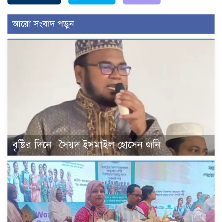
আরো সংবাদ পড়ুন
বৃষ্টির দিনে –সৈয়দ ইসমাইল হোসেন জনি