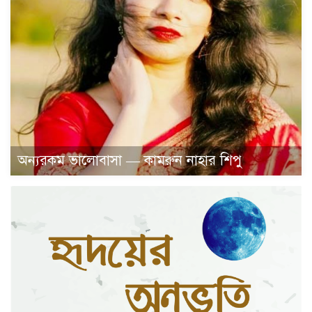
অন্যরকম ভালোবাসা — কামরুন নাহার শিপু