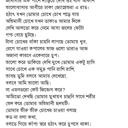
জানালার এক পাশে দাড়িয়ে দেখি ওই নীল আকাশ
ভালোবাসার আবীরে ঢাকা জ্যোস্নাভরা এ রাত।
হঠাৎ যখন তোমার চোখে চোখ পড়ে যায়
অভিমানী চোখে যখন তাকাও আমার দিকে
দেখি আলতো করে নেমে আসা জলের ফোঁটা
গন্ড বেয়ে ছুটছে।
টানা চোখের বাঁকা চাহনি লাগছে তোমায় খুব,
রেগে যাওয়া কপালের ভাজ গুলো তারাও আজ
অজানা কারণে একেবারে চুপ।
ভালো করে তাকিয়ে দেখি মুখে তোমার একটু হাসি
সাথে চোখে এক সমুদ্র পানি রাশি রাশি,
ভাবছ তুমি বলবে আমায় দেখেছো,
বলবে আমি ভালো আছি।
না এমনতরো কেউ জিজ্ঞেস করে?
আমিতো দেখছি তোমার মুখায়ব চাহুনি সাথে শরীর
ভেদ করে তোমার অভিমানী হৃদয়টি।
তোমার ভীরু ভীরু চোখের চাওয়া বলছে
কত না বলা কথা,
বলতে গিয়ে কাঁপা স্বরে হঠাৎ করে চুপসে থাকা।