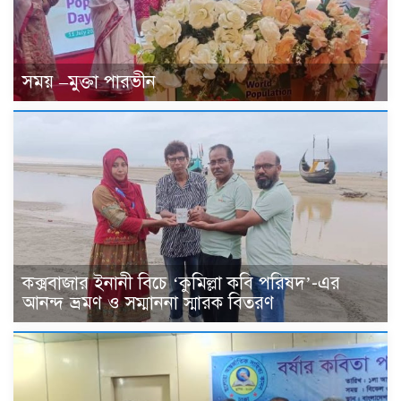
সময় –মুক্তা পারভীন
কক্সবাজার ইনানী বিচে ‘কুমিল্লা কবি পরিষদ’-এর
আনন্দ ভ্রমণ ও সম্মাননা স্মারক বিতরণ