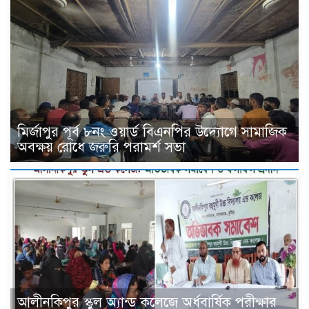
মির্জাপুর পূর্ব ৮নং ওয়ার্ড বিএনপির উদ্যোগে সামাজিক
অবক্ষয় রোধে জরুরি পরামর্শ সভা
আলীনকিপুর স্কুল অ্যান্ড কলেজে অর্ধবার্ষিক পরীক্ষার