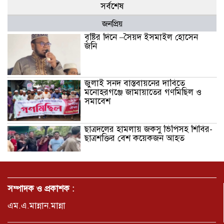
সর্বশেষ
জনপ্রিয়
বৃষ্টির দিনে –সৈয়দ ইসমাইল হোসেন
জনি
জুলাই সনদ বাস্তবায়নের দাবিতে
মনোহরগঞ্জে জামায়াতের গণমিছিল ও
সমাবেশ
ছাত্রদলের হামলায় জকসু ভিপিসহ শিবির-
ছাত্রশক্তির বেশ কয়েকজন আহত
মির্জাপুর পূর্ব ৮নং ওয়ার্ড বিএনপির
উদ্যোগে সামাজিক অবক্ষয় রোধে জরুরি
সম্পাদক ও প্রকাশক :
পরামর্শ সভা
এম.এ.মান্নান.মান্না
ভ্রমণ কাহিনী: পদ্মা পারে আনন্দ ভ্রমণ –