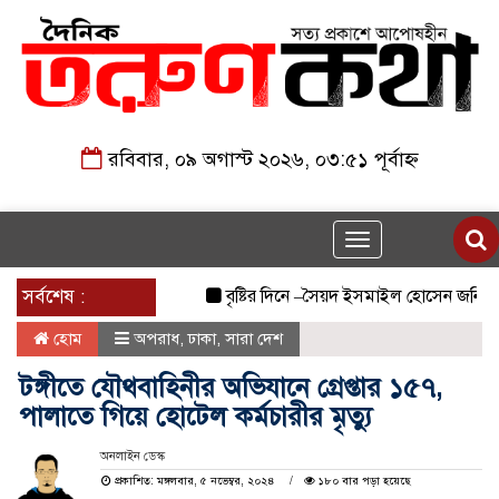
রবিবার, ০৯ অগাস্ট ২০২৬, ০৩:৫১ পূর্বাহ্ন
Toggle
navigation
সর্বশেষ :
বৃষ্টির দিনে –সৈয়দ ইসমাইল হোসেন জনি
জুল
হোম
অপরাধ
,
ঢাকা
,
সারা দেশ
টঙ্গীতে যৌথবাহিনীর অভিযানে গ্রেপ্তার ১৫৭,
পালাতে গিয়ে হোটেল কর্মচারীর মৃত্যু
অনলাইন ডেস্ক
প্রকাশিত: মঙ্গলবার, ৫ নভেম্বর, ২০২৪
১৮০ বার পড়া হয়েছে