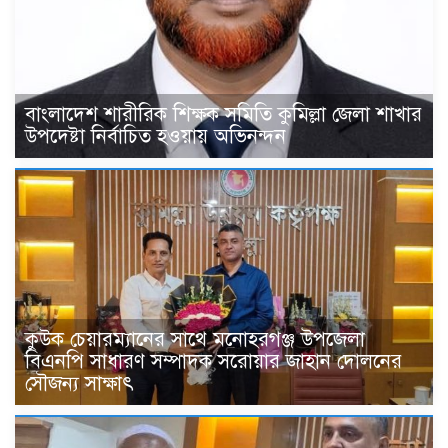
বাংলাদেশ শারীরিক শিক্ষক সমিতি কুমিল্লা জেলা শাখার
উপদেষ্টা নির্বাচিত হওয়ায় অভিনন্দন
কুউক চেয়ারম্যানের সাথে মনোহরগঞ্জ উপজেলা
বিএনপি সাধারণ সম্পাদক সরোয়ার জাহান দোলনের
সৌজন্য সাক্ষাৎ