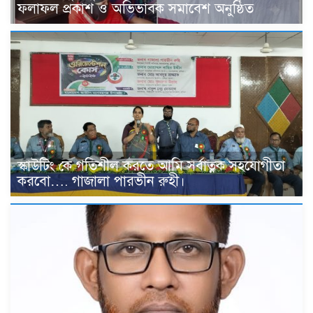
ফলাফল প্রকাশ ও অভিভাবক সমাবেশ অনুষ্ঠিত
স্কাউটিং কে গতিশীল করতে আমি সর্বাত্নক সহযোগীতা
করবো…. গাজালা পারভীন রুহী।