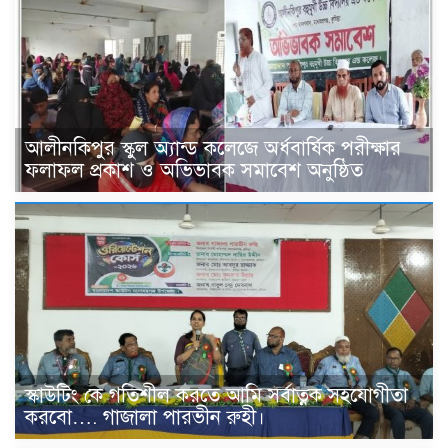
আলীনকিপুর স্কুল অ্যান্ড কলেজে অর্ধবার্ষিক পরীক্ষার
ফলাফল প্রকাশ ও অভিভাবক সমাবেশ অনুষ্ঠিত
স্কাউটিং কে গতিশীল করতে আমি সর্বাত্নক সহযোগীতা
করবো…. গাজালা পারভীন রুহী।