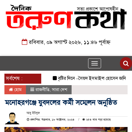
রবিবার, ০৯ অগাস্ট ২০২৬, ১১:৪৬ পূর্বাহ্ন
Toggle
navigation
সর্বশেষ :
বৃষ্টির দিনে –সৈয়দ ইসমাইল হোসেন জনি
জুলা
হোম
রাজনীতি
,
সারা দেশ
মনোহরগঞ্জে যুবদলের কর্মী সম্মেলন অনুষ্ঠিত
আবু ইউসুফ
প্রকাশিত: শুক্রবার, ১৮ অক্টোবর, ২০২৪
২৫৪ বার পড়া হয়েছে