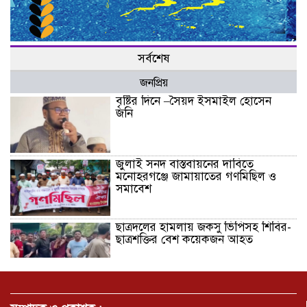
সর্বশেষ
জনপ্রিয়
বৃষ্টির দিনে –সৈয়দ ইসমাইল হোসেন
জনি
জুলাই সনদ বাস্তবায়নের দাবিতে
মনোহরগঞ্জে জামায়াতের গণমিছিল ও
সমাবেশ
ছাত্রদলের হামলায় জকসু ভিপিসহ শিবির-
ছাত্রশক্তির বেশ কয়েকজন আহত
মির্জাপুর পূর্ব ৮নং ওয়ার্ড বিএনপির
উদ্যোগে সামাজিক অবক্ষয় রোধে জরুরি