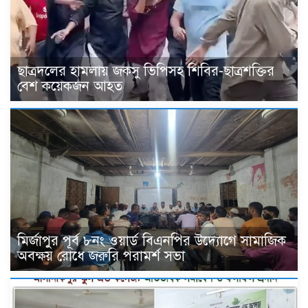
ছাত্রদলের হামলায় জকসু ভিপিসহ শিবির-ছাত্রশক্তির
বেশ কয়েকজন আহত
মির্জাপুর পূর্ব ৮নং ওয়ার্ড বিএনপির উদ্যোগে সামাজিক
অবক্ষয় রোধে জরুরি পরামর্শ সভা