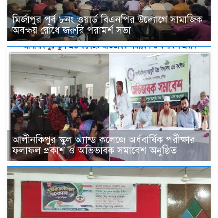
মির্জাপুর পূর্ব ৮নং ওয়ার্ড বিএনপির উদ্যোগে সামাজিক
অবক্ষয় রোধে জরুরি পরামর্শ সভা
আলীনকিপুর স্কুল অ্যান্ড কলেজে অর্ধবার্ষিক পরীক্ষার
ফলাফল প্রকাশ ও অভিভাবক সমাবেশ অনুষ্ঠিত