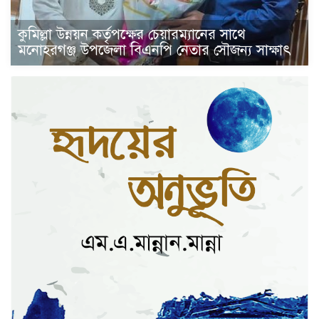
কুমিল্লা উন্নয়ন কর্তৃপক্ষের চেয়ারম্যানের সাথে
মনোহরগঞ্জ উপজেলা বিএনপি নেতার সৌজন্য সাক্ষাৎ