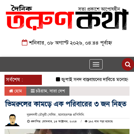
শনিবার, ০৮ অগাস্ট ২০২৬, ০৪:৪৪ পূর্বাহ্ন
Toggle
navigation
সর্বশেষ :
জুলাই সনদ বাস্তবায়নের দাবিতে মনোহরগঞ্জে জ
হোম
চট্টগ্রাম
,
সারা দেশ
ভিমরুলের কামড়ে এক পরিবারের ৩ জন নিহত
নুরুননবী চৌধুরী সেলিম , মনোহরগঞ্জ প্রতিনিধি:
প্রকাশিত: সোমবার, ১৪ অক্টোবর, ২০২৪
১৯২ বার পড়া হয়েছে