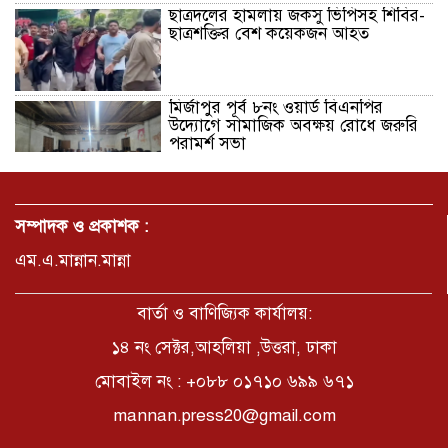
ছাত্রদলের হামলায় জকসু ভিপিসহ শিবির-
ছাত্রশক্তির বেশ কয়েকজন আহত
মির্জাপুর পূর্ব ৮নং ওয়ার্ড বিএনপির
উদ্যোগে সামাজিক অবক্ষয় রোধে জরুরি
পরামর্শ সভা
ভ্রমণ কাহিনী: পদ্মা পারে আনন্দ ভ্রমণ –
আব্দুস সাত্তার সুমন
সম্পাদক ও প্রকাশক :
এম.এ.মান্নান.মান্না
সময় –মুক্তা পারভীন
বার্তা ও বাণিজ্যিক কার্যালয়:
১৪ নং সেক্টর,আহলিয়া ,উত্তরা, ঢাকা
মোবাইল নং : +০৮৮ ০১৭১০ ৬৯৯ ৬৭১
কক্সবাজার ইনানী বিচে ‘কুমিল্লা কবি
পরিষদ’-এর আনন্দ ভ্রমণ ও সম্মাননা
mannan.press20@gmail.com
স্মারক বিতরণ