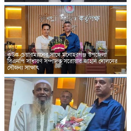
কুউক চেয়ারম্যানের সাথে মনোহরগঞ্জ উপজেলা
বিএনপি সাধারণ সম্পাদক সরোয়ার জাহান দোলনের
সৌজন্য সাক্ষাৎ