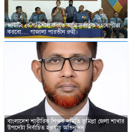
স্কাউটিং কে গতিশীল করতে আমি সর্বাত্নক সহযোগীতা
করবো…. গাজালা পারভীন রুহী।
বাংলাদেশ শারীরিক শিক্ষক সমিতি কুমিল্লা জেলা শাখার
উপদেষ্টা নির্বাচিত হওয়ায় অভিনন্দন