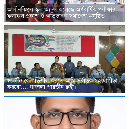
আলীনকিপুর স্কুল অ্যান্ড কলেজে অর্ধবার্ষিক পরীক্ষার
ফলাফল প্রকাশ ও অভিভাবক সমাবেশ অনুষ্ঠিত
স্কাউটিং কে গতিশীল করতে আমি সর্বাত্নক সহযোগীতা
করবো…. গাজালা পারভীন রুহী।