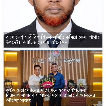
বাংলাদেশ শারীরিক শিক্ষক সমিতি কুমিল্লা জেলা শাখার
উপদেষ্টা নির্বাচিত হওয়ায় অভিনন্দন
কুউক চেয়ারম্যানের সাথে মনোহরগঞ্জ উপজেলা
বিএনপি সাধারণ সম্পাদক সরোয়ার জাহান দোলনের
সৌজন্য সাক্ষাৎ