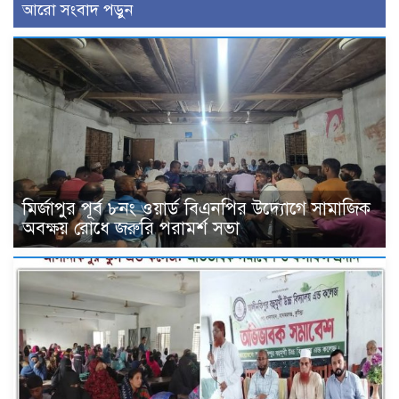
আরো সংবাদ পড়ুন
মির্জাপুর পূর্ব ৮নং ওয়ার্ড বিএনপির উদ্যোগে সামাজিক
অবক্ষয় রোধে জরুরি পরামর্শ সভা