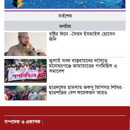
সর্বশেষ
জনপ্রিয়
বৃষ্টির দিনে –সৈয়দ ইসমাইল হোসেন
জনি
জুলাই সনদ বাস্তবায়নের দাবিতে
মনোহরগঞ্জে জামায়াতের গণমিছিল ও
সমাবেশ
ছাত্রদলের হামলায় জকসু ভিপিসহ শিবির-
ছাত্রশক্তির বেশ কয়েকজন আহত
মির্জাপুর পূর্ব ৮নং ওয়ার্ড বিএনপির
উদ্যোগে সামাজিক অবক্ষয় রোধে জরুরি
সম্পাদক ও প্রকাশক :
পরামর্শ সভা