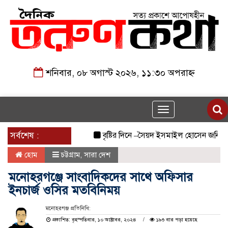
শনিবার, ০৮ অগাস্ট ২০২৬, ১১:৩০ অপরাহ্ন
Toggle
navigation
সর্বশেষ :
বৃষ্টির দিনে –সৈয়দ ইসমাইল হোসেন জনি
জুল
হোম
চট্টগ্রাম
,
সারা দেশ
মনোহরগঞ্জে সাংবাদিকদের সাথে অফিসার
ইনচার্জ ওসির মতবিনিময়
মনোহরগঞ্জ প্রতিনিধি:
প্রকাশিত: বৃহস্পতিবার, ১০ অক্টোবর, ২০২৪
১৯৩ বার পড়া হয়েছে