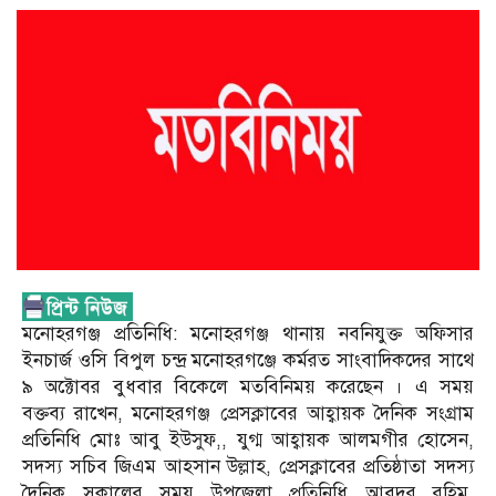
মনোহরগঞ্জ প্রতিনিধি: মনোহরগঞ্জ থানায় নবনিযুক্ত অফিসার
ইনচার্জ ওসি বিপুল চন্দ্র মনোহরগঞ্জে কর্মরত সাংবাদিকদের সাথে
৯ অক্টোবর বুধবার বিকেলে মতবিনিময় করেছেন । এ সময়
বক্তব্য রাখেন, মনোহরগঞ্জ প্রেসক্লাবের আহ্বায়ক দৈনিক সংগ্রাম
প্রতিনিধি মোঃ আবু ইউসুফ,, যুগ্ম আহ্বায়ক আলমগীর হোসেন,
সদস্য সচিব জিএম আহসান উল্লাহ, প্রেসক্লাবের প্রতিষ্ঠাতা সদস্য
দৈনিক সকালের সময় উপজেলা প্রতিনিধি আবদুর রহিম,