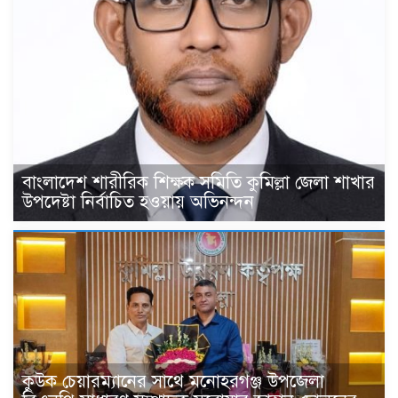
বাংলাদেশ শারীরিক শিক্ষক সমিতি কুমিল্লা জেলা শাখার
উপদেষ্টা নির্বাচিত হওয়ায় অভিনন্দন
কুউক চেয়ারম্যানের সাথে মনোহরগঞ্জ উপজেলা