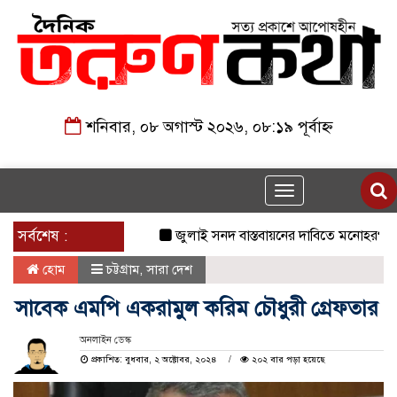
শনিবার, ০৮ অগাস্ট ২০২৬, ০৮:১৯ পূর্বাহ্ন
Toggle
navigation
সর্বশেষ :
জুলাই সনদ বাস্তবায়নের দাবিতে মনোহরগঞ্জে জা
হোম
চট্টগ্রাম
,
সারা দেশ
সাবেক এমপি একরামুল করিম চৌধুরী গ্রেফতার
অনলাইন ডেস্ক
প্রকাশিত: বুধবার, ২ অক্টোবর, ২০২৪
২০২ বার পড়া হয়েছে