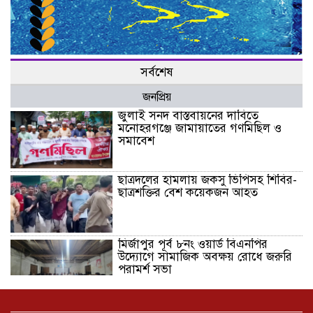
সর্বশেষ
জনপ্রিয়
জুলাই সনদ বাস্তবায়নের দাবিতে
মনোহরগঞ্জে জামায়াতের গণমিছিল ও
সমাবেশ
ছাত্রদলের হামলায় জকসু ভিপিসহ শিবির-
ছাত্রশক্তির বেশ কয়েকজন আহত
মির্জাপুর পূর্ব ৮নং ওয়ার্ড বিএনপির
উদ্যোগে সামাজিক অবক্ষয় রোধে জরুরি
পরামর্শ সভা
ভ্রমণ কাহিনী: পদ্মা পারে আনন্দ ভ্রমণ –