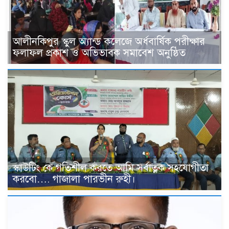
আলীনকিপুর স্কুল অ্যান্ড কলেজে অর্ধবার্ষিক পরীক্ষার
ফলাফল প্রকাশ ও অভিভাবক সমাবেশ অনুষ্ঠিত
স্কাউটিং কে গতিশীল করতে আমি সর্বাত্নক সহযোগীতা
করবো…. গাজালা পারভীন রুহী।