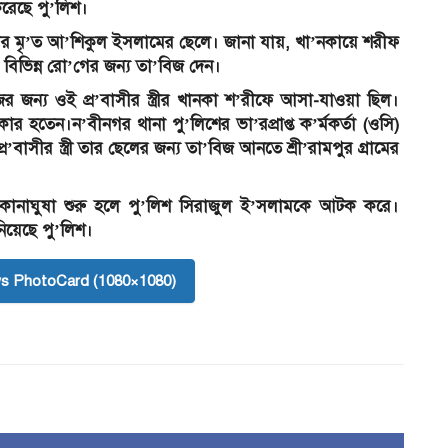
রেছে পু’লিশ।
মের মৃ’ত আ’শিকুল ইসলামের ছেলে। জানা যায়, খা’নকায়ে শরীফ
 বিভিন্ন রো’গের জন্য তা’বিজ দেন।
 জন্য ওই প্র’বাসীর স্ত্রীর খানকা শ’রীফে আসা-যাওয়া ছিল।
ার হতেন।ন’বীনগর থানা পু’লিশের ভা’রপ্রাপ্ত ক’র্মকর্তা (ওসি)
’বাসীর স্ত্রী তার ছেলের জন্য তা’বিজ আনতে শ্রী’রামপুর গ্রামের
 এ নিয়ে কানাঘুষা শুরু হলে পু’লিশ সিরাজুল ই’সলামকে আটক করে।
িয়েছে পু’লিশ।
s PhotoCard (1080×1080)