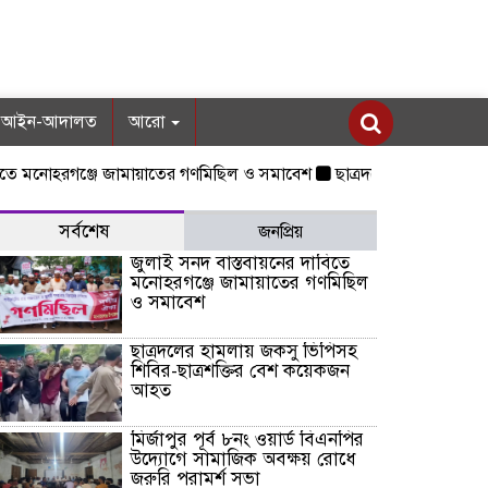
আইন-আদালত
আরো
োহরগঞ্জে জামায়াতের গণমিছিল ও সমাবেশ
ছাত্রদলের হামলায় জকসু ভিপিসহ
সর্বশেষ
জনপ্রিয়
জুলাই সনদ বাস্তবায়নের দাবিতে
মনোহরগঞ্জে জামায়াতের গণমিছিল
ও সমাবেশ
ছাত্রদলের হামলায় জকসু ভিপিসহ
শিবির-ছাত্রশক্তির বেশ কয়েকজন
আহত
মির্জাপুর পূর্ব ৮নং ওয়ার্ড বিএনপির
উদ্যোগে সামাজিক অবক্ষয় রোধে
জরুরি পরামর্শ সভা