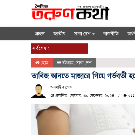
প্রচ্ছদ
জাতীয়
সারা দেশ
রাজনীতি
অর্থ
সর্বশেষ :
হোম
চট্টগ্রাম
,
সারা দেশ
তাবিজ আনতে মাজারে গিয়ে গর্ভবতী হয়ে গ
অনলাইন ডেস্ক
প্রকাশিত: সোমবার, ৩০ সেপ্টেম্বর, ২০২৪
২১১ 