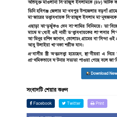
অভিযুক্ত মাওলানা সি’রাজুল ইসলামকে (৪৮) আটক ক
তিনি হবিগঞ্জ জেলার মা’ধবপুর উপজেলার বড়গাঁ গ্রা
মা’জারের তত্ত্বাবধায়ক সি’রাজুল ইসলাম মা’নুষজনকে
এছাড়া ঝা’ড়ফুঁকও দেন সা’লামির বিনিময়ে। তা’বিজের
মাঝে ম’ধ্যেই ওই নারী ত’ত্ত্বাবধায়কের লা’লসার শি’ক
আ’মিনুর রশিদ জানান, ভোলাচং গ্রামের বা’সিন্দা ওই প্র
আবু উলাইয়া খা’নকা শরীফ যান।
প্র’বাসীর স্ত্রী অ’ন্তঃসত্ত্বা হয়েছেন, স্থা’নীয়রা
প্রা’থমিকভাবে ঘ’টনার সত্যতা পাওয়া গেছে বলে জা’ন
Download New
সংবাদটি শেয়ার করুন
Facebook
Twitter
Print