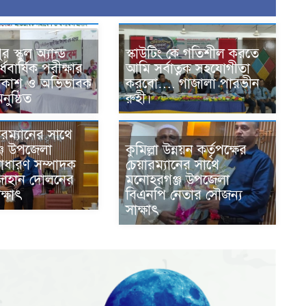
স্কুল অ্যান্ড
স্কাউটিং কে গতিশীল করতে
বার্ষিক পরীক্ষার
আমি সর্বাত্নক সহযোগীতা
্রকাশ ও অভিভাবক
করবো…. গাজালা পারভীন
ুষ্ঠিত
রুহী।
রম্যানের সাথে
কুমিল্লা উন্নয়ন কর্তৃপক্ষের
জ উপজেলা
চেয়ারম্যানের সাথে
াধারণ সম্পাদক
মনোহরগঞ্জ উপজেলা
জাহান দোলনের
বিএনপি নেতার সৌজন্য
ক্ষাৎ
সাক্ষাৎ