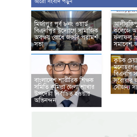
আরো সংবাদ পড়ুন
মির্জাপুর পূর্ব ৮নং ওয়ার্ড
আলীনকিপুর 
বিএনপির উদ্যোগে সামাজিক
কলেজে অর্ধ
অবক্ষয় রোধে জরুরি পরামর্শ
ফলাফল প
সভা
সমাবেশ অন
কুউক চেয়া
মনোহরগঞ্
বিএনপি স
বাংলাদেশ শারীরিক শিক্ষক
সরোয়ার 
সমিতি কুমিল্লা জেলা শাখার
সৌজন্য সা
উপদেষ্টা নির্বাচিত হওয়ায়
অভিনন্দন