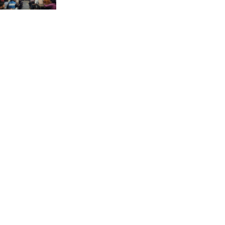
ভ্রমণ কাহিনী: পদ্মা পারে আনন্দ
ভ্রমণ –আব্দুস সাত্তার সুমন
সময় –মুক্তা পারভীন
কক্সবাজার ইনানী বিচে ‘কুমিল্লা
কবি পরিষদ’-এর আনন্দ ভ্রমণ ও
সম্মাননা স্মারক বিতরণ
পাবনার মোঃ হাবিবুর রহমান
(শুভ)-কে শতরূপা মানবিক উন্নয়ন
ফাউন্ডেশনের চিকিৎসা সহায়তা
ইলোরা আন্তর্জাতিক সাহিত্য
কাননের উদ্যোগে ‘বর্ষার কবিতা
পাঠ ও আলোচনা অনুষ্ঠান’ অনুষ্ঠিত
আলীনকিপুর স্কুল অ্যান্ড কলেজে