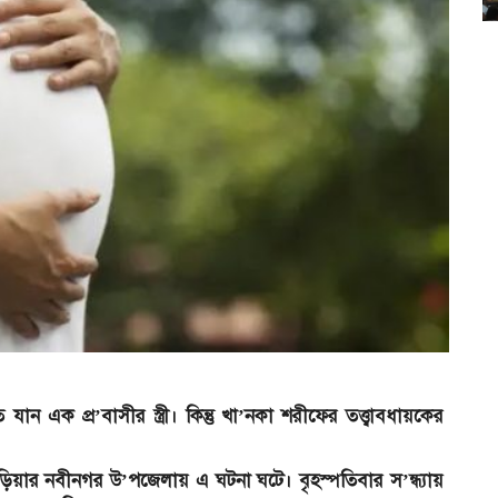
 এক প্র’বাসীর স্ত্রী। কিন্তু খা’নকা শরীফের তত্ত্বাবধায়কের
ণবাড়িয়ার নবীনগর উ’পজেলায় এ ঘটনা ঘটে। বৃহস্পতিবার স’ন্ধ্যায়