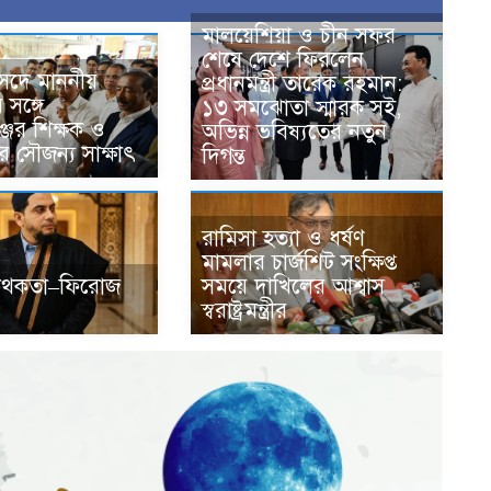
মালয়েশিয়া ও চীন সফর
শেষে দেশে ফিরলেন
সদে মাননীয়
প্রধানমন্ত্রী তারেক রহমান:
র সঙ্গে
১৩ সমঝোতা স্মারক সই,
জের শিক্ষক ও
অভিন্ন ভবিষ্যতের নতুন
দের সৌজন্য সাক্ষাৎ
দিগন্ত
রামিসা হত্যা ও ধর্ষণ
মামলার চার্জশিট সংক্ষিপ্ত
কথকতা–ফিরোজ
সময়ে দাখিলের আশ্বাস
স্বরাষ্ট্রমন্ত্রীর