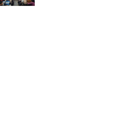
ভ্রমণ কাহিনী: পদ্মা পারে আনন্দ
ভ্রমণ –আব্দুস সাত্তার সুমন
সময় –মুক্তা পারভীন
কক্সবাজার ইনানী বিচে ‘কুমিল্লা
কবি পরিষদ’-এর আনন্দ ভ্রমণ ও
সম্মাননা স্মারক বিতরণ
পাবনার মোঃ হাবিবুর রহমান
(শুভ)-কে শতরূপা মানবিক উন্নয়ন
ফাউন্ডেশনের চিকিৎসা সহায়তা
ইলোরা আন্তর্জাতিক সাহিত্য
কাননের উদ্যোগে ‘বর্ষার কবিতা
পাঠ ও আলোচনা অনুষ্ঠান’ অনুষ্ঠিত
আলীনকিপুর স্কুল অ্যান্ড কলেজে