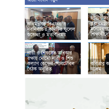
আরো সংবাদ পড়ুন
জাতীয় সং
প্রধানমন্ত্রী
কৃষিমন্ত্রীকে বিএফএ’র
মনোহরগঞ্
নবনির্বাচিত কমিটির ফুলেল
শিক্ষার্থী
শুভেচ্ছা ও মতবিনিময়
নারী ও শিশুদের অধিকার
রক্ষায় মোমো নারী ও শিশু
কল্যাণ কেন্দ্রের গোলটেবিল
কবিতার 
বৈঠক অনুষ্ঠিত
আলম