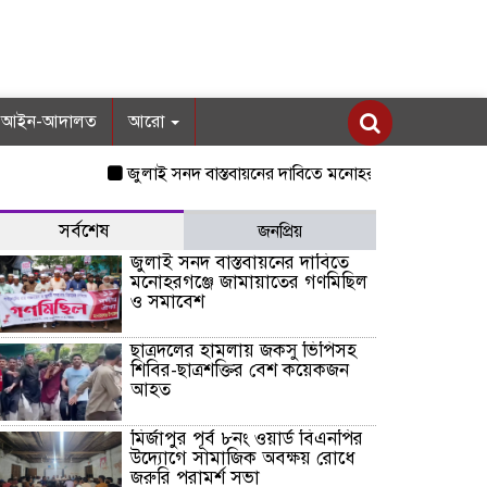
আইন-আদালত
আরো
জুলাই সনদ বাস্তবায়নের দাবিতে মনোহরগঞ্জে জামায়াতের গণমিছ
সর্বশেষ
জনপ্রিয়
জুলাই সনদ বাস্তবায়নের দাবিতে
মনোহরগঞ্জে জামায়াতের গণমিছিল
ও সমাবেশ
ছাত্রদলের হামলায় জকসু ভিপিসহ
শিবির-ছাত্রশক্তির বেশ কয়েকজন
আহত
মির্জাপুর পূর্ব ৮নং ওয়ার্ড বিএনপির
উদ্যোগে সামাজিক অবক্ষয় রোধে
জরুরি পরামর্শ সভা