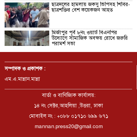
ছাত্রদলের হামলায় জকসু ভিপিসহ শিবির-
ছাত্রশক্তির বেশ কয়েকজন আহত
মির্জাপুর পূর্ব ৮নং ওয়ার্ড বিএনপির
উদ্যোগে সামাজিক অবক্ষয় রোধে জরুরি
পরামর্শ সভা
ভ্রমণ কাহিনী: পদ্মা পারে আনন্দ ভ্রমণ –
আব্দুস সাত্তার সুমন
সম্পাদক ও প্রকাশক :
এম.এ.মান্নান.মান্না
সময় –মুক্তা পারভীন
বার্তা ও বাণিজ্যিক কার্যালয়:
১৪ নং সেক্টর,আহলিয়া ,উত্তরা, ঢাকা
মোবাইল নং : +০৮৮ ০১৭১০ ৬৯৯ ৬৭১
কক্সবাজার ইনানী বিচে ‘কুমিল্লা কবি
পরিষদ’-এর আনন্দ ভ্রমণ ও সম্মাননা
mannan.press20@gmail.com
স্মারক বিতরণ