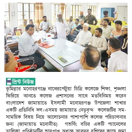
কুমিল্লার মনোহরগঞ্জে নাথেরপেটুয়া ডিগ্রি কলেজে শিক্ষা, শৃঙ্খলা
ফিরিয়ে আনতে কলেজ প্রশাসনের সাথে মতবিনিময় করেন
বাংলাদেশ জামায়াতে ইসলামী মনোহরগঞ্জ উপজেলা শাখার
একটি প্রতিনিধি দল।এসময় জামায়াত নেতৃবৃন্দ কলেজটির সম-
সাময়িক বিষয় নিয়ে আলোচনার পাশাপাশি কলেজ পরিচালনার
জন্য (জামায়াত মনোনীত) গভর্ণিং বডির একটি প্যানেলের
তালিকা প্রতিষ্ঠানটির ভারপ্রাপ্ত অধ্যক্ষ আবদুর রশিদের কাছে জমা