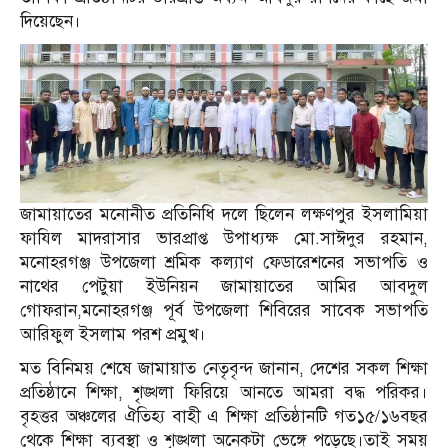
দিয়েছেন।
জামায়াতের মনোনীত প্রতিনিধি দলে ছিলেন লক্ষণপুর ইসলামিয়া
ফাযিল মাদরাসার ভারপ্রাপ্ত উপাধ্যক্ষ মো.সাঈদুর রহমান,
মনোহরগঞ্জ উপজেলা শ্রমিক কল্যাণ ফেডারেশনের সভাপতি ও
নাথের পেটুয়া ইউনিয়ন জামায়াতের আমির আবদুল
গোফরান,মনোহরগঞ্জ পূর্ব উপজেলা শিবিরের সাবেক সভাপতি
আরিফুল ইসলাম পরশ প্রমুখ।
মত বিনিময় শেষে জামায়াত নেতৃবৃন্দ জানান, দেশের সকল শিক্ষা
প্রতিষ্ঠানে শিক্ষা, শৃঙ্খলা ফিরিয়ে আনতে আমরা বদ্ধ পরিকর।
বৃহত্তর অঞ্চলের ঐতিহ্য বাহী এ শিক্ষা প্রতিষ্ঠানটি গত১৫/১৬বছর
থেকে শিক্ষা ব্যবস্থা ও শৃঙ্খলা অনেকটা ভেঙ্গে পড়েছে।তাই সময়