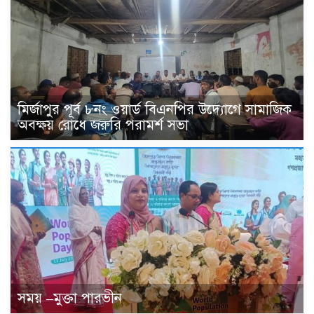
মির্জাপুর পূর্ব ৮নং ওয়ার্ড বিএনপির উদ্যোগে সামাজিক
অবক্ষয় রোধে জরুরি পরামর্শ সভা
সময় –মুক্তা পারভীন