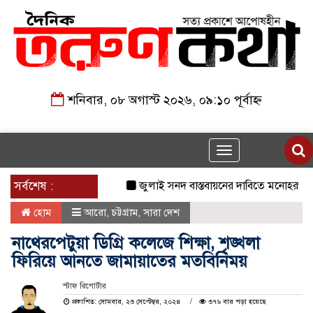
শনিবার, ০৮ অগাস্ট ২০২৬, ০৯:১০ পূর্বাহ্ন
Toggle
navigation
সর্বশেষ :
জুলাই সনদ বাস্তবায়নের দাবিতে মনোহরগঞ্জে জা
হোম
আরো
,
চট্টগ্রাম
,
সারা দেশ
নাথেরপেটুয়া ডিগ্রি কলেজে শিক্ষা, শৃঙ্খলা
ফিরিয়ে আনতে জামায়াতের মতবিনিময়
স্টাফ রিপোর্টার
প্রকাশিত: সোমবার, ২৩ সেপ্টেম্বর, ২০২৪
৩৭৬ বার পড়া হয়েছে