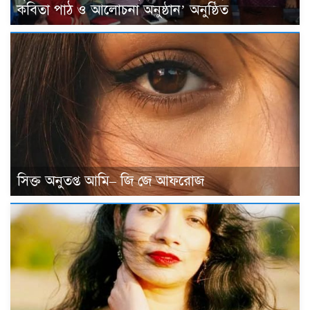
কবিতা পাঠ ও আলোচনা অনুষ্ঠান’ অনুষ্ঠিত
সিক্ত অনুতপ্ত আমি– জি জে আফরোজ