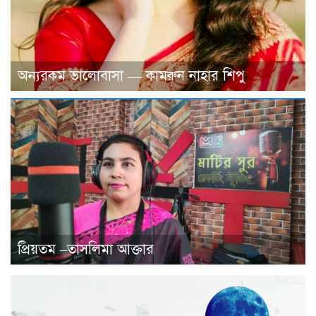
অন্যরকম ভালোবাসা — কামরুন নাহার শিপু
প্রিয়তম –তাসলিমা আক্তার