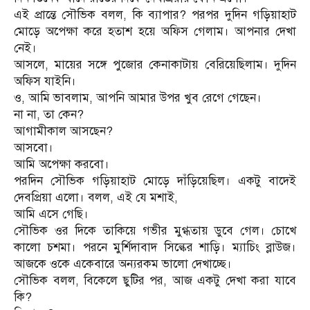
এই প্রান্তে সৌভিক বলল, কি ব্যাপার? পরপর দুদিন গড়িয়াহাট
মোড়ে অপেক্ষা করে হতাশ হয়ে অফিস গেলাম। আপনার দেখা
নেই।
আসলে, মায়ের সঙ্গে পুজোর কেনাকাটায় বেরিয়েছিলাম। দুদিন
অফিস যাইনি।
ও, আমি ভাবলাম, আপনি আমার উপর খুব রেগে গেছেন।
না না, তা কেন?
আগামীকাল আসছেন?
আসবো।
আমি অপেক্ষা করবো।
পরদিন সৌভিক গড়িয়াহাট মোড়ে দাঁড়িয়েছিল। একটু বাদেই
দেবপ্রিয়া এলো। বলল, এই যে মশাই,
আমি এসে গেছি।
সৌভিক ওর দিকে তাকিয়ে গভীর মুগ্ধতায় ডুবে গেল। চোখে
কালো চশমা। পরনে মুর্শিদাবাদ সিল্কের শাড়ি। ম্যাচিং ব্লাউজ।
আজকে ওকে একেবারে অন্যরকম ভালো দেখাচ্ছে।
সৌভিক বলল, বিকেলে ছুটির পর, আজ একটু দেখা করা যাবে
কি?