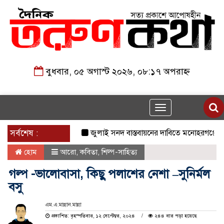
বুধবার, ০৫ অগাস্ট ২০২৬, ০৮:১৭ অপরাহ্ন
Toggle
navigation
সর্বশেষ :
জুলাই সনদ বাস্তবায়নের দাবিতে মনোহরগঞ্জে জামায়া
হোম
আরো
,
কবিতা
,
শিল্প-সাহিত্য
গল্প -ভালোবাসা, কিছু পলাশের নেশা –সুনির্মল
বসু
এম.এ.মান্নান.মান্না
প্রকাশিত: বৃহস্পতিবার, ১২ সেপ্টেম্বর, ২০২৪
২৪৪ বার পড়া হয়েছে